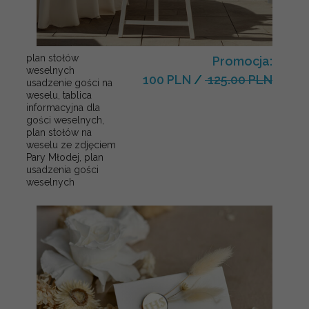
plan stołów
Promocja:
weselnych
100 PLN
/
125.00 PLN
usadzenie gości na
weselu, tablica
informacyjna dla
gości weselnych,
plan stołów na
weselu ze zdjęciem
Pary Młodej, plan
usadzenia gości
weselnych