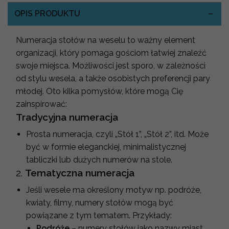
OPIS PRODUKTU
Numeracja stołów na weselu to ważny element
organizacji, który pomaga gościom łatwiej znaleźć
swoje miejsca. Możliwości jest sporo, w zależności
od stylu wesela, a także osobistych preferencji pary
młodej. Oto kilka pomysłów, które mogą Cię
zainspirować:
Tradycyjna numeracja
Prosta numeracja, czyli „Stół 1”, „Stół 2”, itd. Może
być w formie eleganckiej, minimalistycznej
tabliczki lub dużych numerów na stole.
2.
Tematyczna numeracja
Jeśli wesele ma określony motyw np. podróże,
kwiaty, filmy, numery stołów mogą być
powiązane z tym tematem. Przykłady:
Podróże
– numery stołów jako nazwy miast