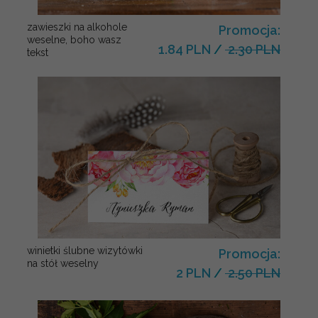
zawieszki na alkohole
Promocja:
weselne, boho wasz
1.84 PLN
/
2.30 PLN
tekst
winietki ślubne wizytówki
Promocja:
na stół weselny
2 PLN
/
2.50 PLN