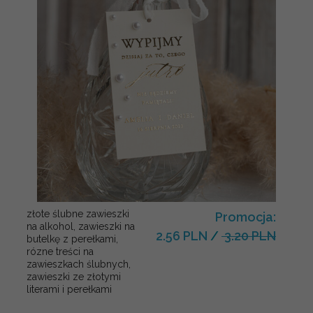
złote ślubne zawieszki
Promocja:
na alkohol, zawieszki na
2.56 PLN
/
3.20 PLN
butelkę z perełkami,
rózne treści na
zawieszkach ślubnych,
zawieszki ze złotymi
literami i perełkami