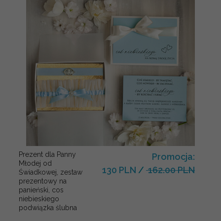
Prezent dla Panny
Promocja:
Młodej od
130 PLN
/
162.00 PLN
Świadkowej, zestaw
prezentowy na
panieński, cos
niebieskiego
podwiązka ślubna