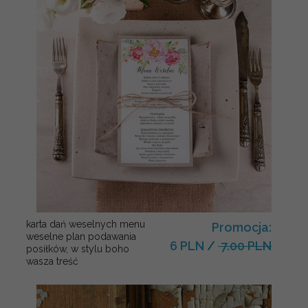
karta dań weselnych menu
Promocja:
weselne plan podawania
6 PLN
/
7.00 PLN
posiłków, w stylu boho
wasza treść