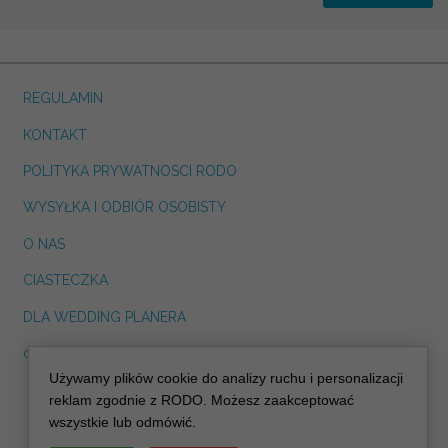
REGULAMIN
KONTAKT
POLITYKA PRYWATNOSCI RODO
WYSYŁKA I ODBIÓR OSOBISTY
O NAS
CIASTECZKA
DLA WEDDING PLANERA
dreskot.com
Używamy plików cookie do analizy ruchu i personalizacji
info@decoris.pl
reklam zgodnie z RODO. Możesz zaakceptować
wszystkie lub odmówić.