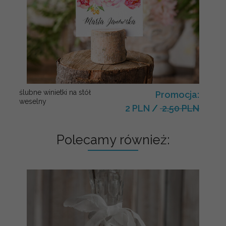
ślubne winietki na stół
Promocja:
weselny
2 PLN
/
2.50 PLN
Polecamy również: