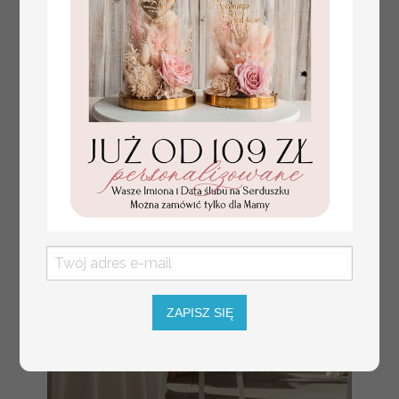
numerki na stół weselny
Promocja:
z tłoczonymi kwiatami,
10 PLN
/
13.00 PLN
eleganckie numerki na
stoły weselne, tłoczone
numerki na stół weselny,
dekoracja stołów
weselnych tłoczone
kwiaty
ZAPISZ SIĘ