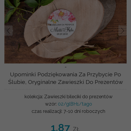
Prev
Nast
-
Upominki Podziękowania Za Przybycie Po
Ślubie, Oryginalne Zawieszki Do Prezentów
kolekcja:
Zawieszki bileciki do prezentów
wzór:
02/glBH1/tago
czas realizacji:
7-10 dni roboczych
1.87
ZŁ