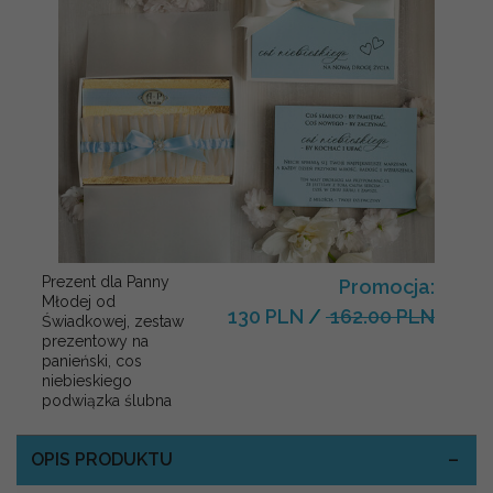
Prezent dla Panny
Promocja:
Młodej od
130 PLN
/
162.00 PLN
Świadkowej, zestaw
prezentowy na
panieński, cos
niebieskiego
podwiązka ślubna
OPIS PRODUKTU