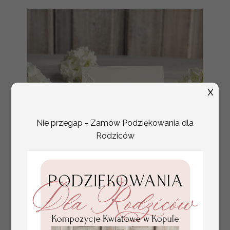
X
Nie przegap - Zamów Podziękowania dla
Rodziców
tłoczone winietki ślubne,
Promocja:
ślubne wizytówki winietki
2.4 PLN
/
3.00 PLN
na stół weselny, złote
lub srebrne napisy
tłoczone kwiaty na
winietkach ślubnych