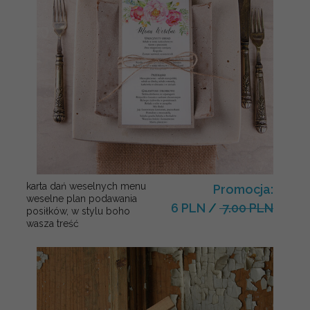
karta dań weselnych menu
Promocja:
weselne plan podawania
6 PLN
/
7.00 PLN
posiłków, w stylu boho
wasza treść