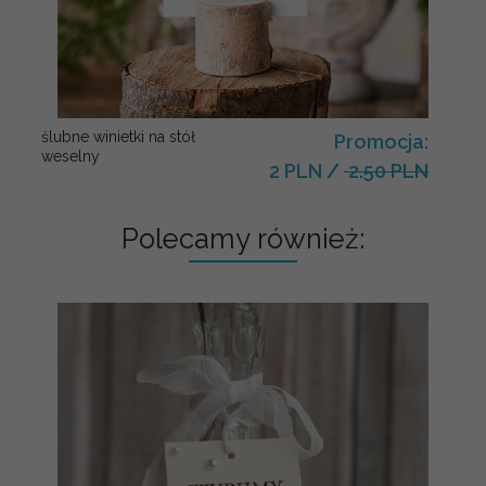
ślubne winietki na stół
Promocja:
weselny
2 PLN
/
2.50 PLN
Polecamy również: