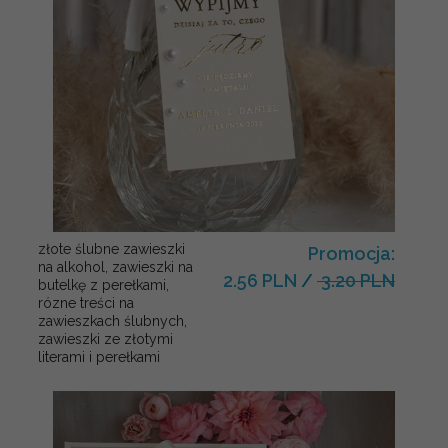
złote ślubne zawieszki
Promocja:
na alkohol, zawieszki na
2.56 PLN
/
3.20 PLN
butelkę z perełkami,
rózne treści na
zawieszkach ślubnych,
zawieszki ze złotymi
literami i perełkami