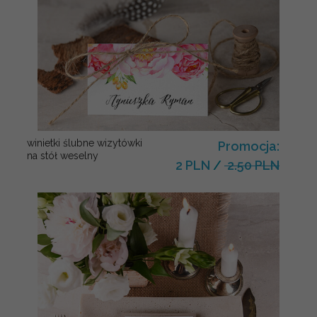
winietki ślubne wizytówki
Promocja:
na stół weselny
2 PLN
/
2.50 PLN