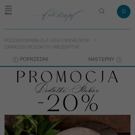
0
Menu
PODZIĘKOWANIA DLA GOŚCI WESELNYCH
ZAWIESZKI BILECIKI DO PREZENTÓW
POPRZEDNI
NASTĘPNY