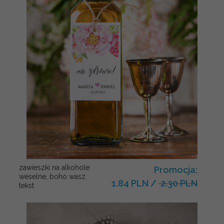
zawieszki na alkohole
Promocja:
weselne, boho wasz
1.84 PLN
/
2.30 PLN
tekst