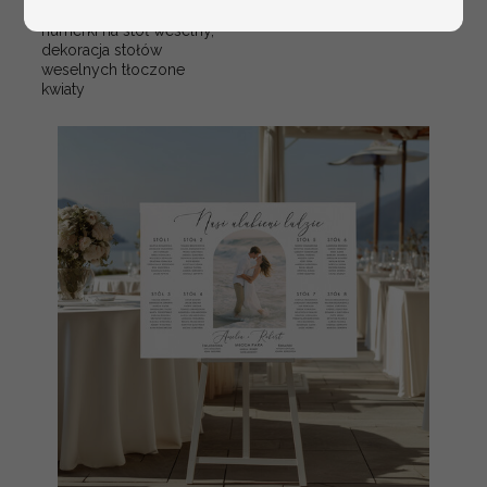
stoły weselne, tłoczone
numerki na stół weselny,
dekoracja stołów
weselnych tłoczone
kwiaty