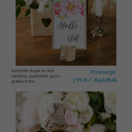
numerek stojak na stół
Promocja:
weselny, usadzenie gości
7 PLN
/
8.50 PLN
grafika boho