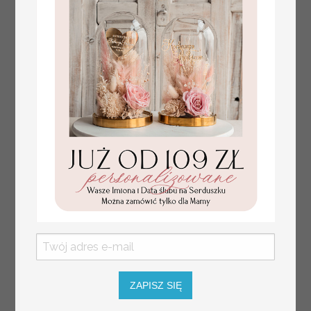
numerki na stół weselny
Promocja:
ZAPISZ SIĘ
z tłoczonymi kwiatami,
10 PLN
/
13.00 PLN
eleganckie numerki na