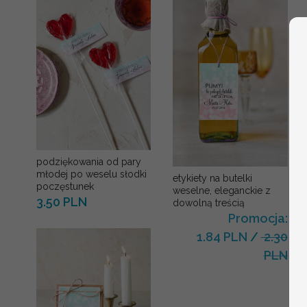
podziękowania od pary
młodej po weselu słodki
etykiety na butelki
poczęstunek
weselne, eleganckie z
3.50 PLN
dowolną treścią
Promocja:
1.84 PLN
/
2.30
PLN