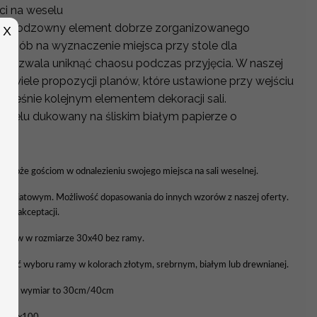
ci na weselu
o nieodzowny element dobrze zorganizowanego
X
y sposób na wyznaczenie miejsca przy stole dla
y pozwala uniknąć chaosu podczas przyjęcia. W naszej
wo wiele propozycji planów, które ustawione przy wejściu
nocześnie kolejnym elementem dekoracji sali.
Weselu dukowany na śliskim białym papierze o
YCH
 pomoże gościom w odnalezieniu swojego miejsca na sali weselnej.
 kwiatowym. Możliwość dopasowania do innych wzorów z naszej oferty.
a do akceptacji.
tołów w rozmiarze 30x40 bez ramy.
liwość wyboru ramy w kolorach złotym, srebrnym, białym lub drewnianej.
awowy wymiar to 30cm/40cm