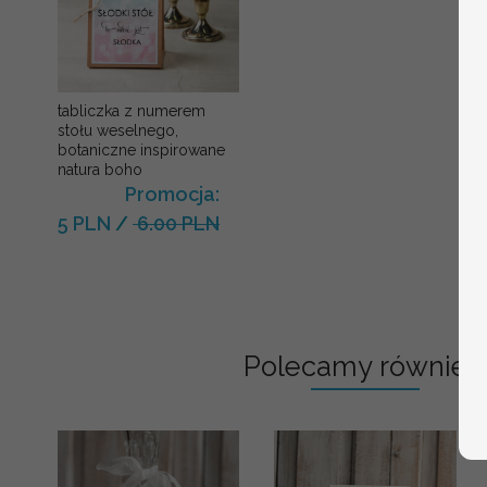
tabliczka z numerem
stołu weselnego,
botaniczne inspirowane
natura boho
Promocja:
5 PLN
/
6.00 PLN
Polecamy również: