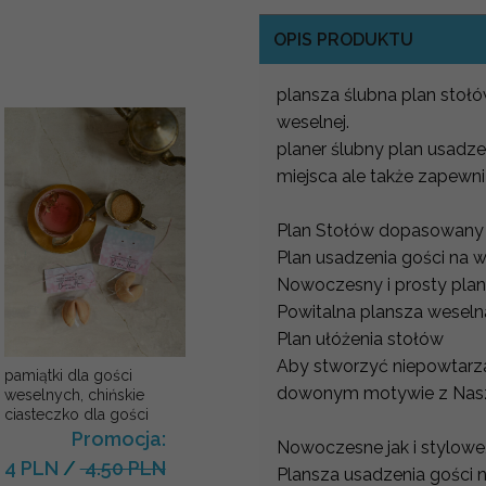
OPIS PRODUKTU
plansza ślubna plan stoł
weselnej.
planer ślubny plan usadze
miejsca ale także zapewni
Plan Stołów dopasowany d
Plan usadzenia gości na 
Nowoczesny i prosty plan
Powitalna plansza wesel
Plan ułóżenia stołów
Aby stworzyć niepowtarz
pamiątki dla gości
dowonym motywie z Nasze
weselnych, chińskie
ciasteczko dla gości
Promocja:
Nowoczesne jak i stylowe,
4 PLN
/
4.50 PLN
Plansza usadzenia gości 