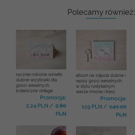
Polecamy również:
ręcznie robione winietki
album na zdjęcia ślubne i
ślubne wizytówki dla
wpisy gości weselnych,
gości weselnych,
w stylu rustykalnym
botaniczne vintage
wasze imiona i treść
Promocja:
Promocja:
2.24 PLN
/
2.80
119 PLN
/
140.00
PLN
PLN