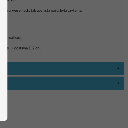
0, 70x100
 gości weselnych, tak aby lista gości była czytelna.
a i realizacja
rojektu + dostawa 1-2 dni.