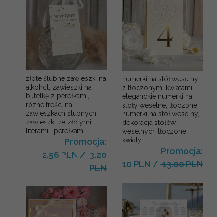
złote ślubne zawieszki na
numerki na stół weselny
alkohol, zawieszki na
z tłoczonymi kwiatami,
butelkę z perełkami,
eleganckie numerki na
rózne treści na
stoły weselne, tłoczone
zawieszkach ślubnych,
numerki na stół weselny,
zawieszki ze złotymi
dekoracja stołów
literami i perełkami
weselnych tłoczone
kwiaty
Promocja:
Promocja:
2.56 PLN
/
3.20
10 PLN
/
13.00 PLN
PLN