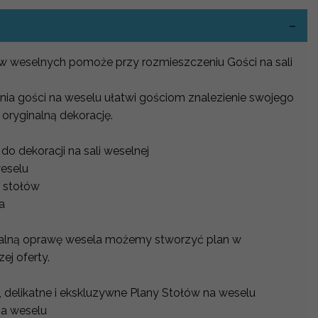
ów weselnych pomoże przy rozmieszczeniu Gości na sali
nia gości na weselu ułatwi gościom znalezienie swojego
 oryginalną dekorację.
o dekoracji na sali weselnej
weselu
 stołów
na
alną oprawę wesela możemy stworzyć plan w
j oferty.
 delikatne i ekskluzywne Plany Stołów na weselu
na weselu