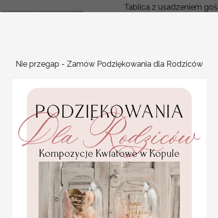
Tablica z usadzeniem goś
Plan stołów weselnych t
przyjęcia. Jest to idealn
zaproszonych gości, któr
ofercie znajdziecie Państ
Nie przegap - Zamów Podziękowania dla Rodziców
na przyjęcie stają się jed
Plan usadzenia gości na 
gramaturze 280 g
PLAN STOŁÓW WESELN
pamiątki dla gości
Plan usadzenia gości przy stołach
weselnych, mini sloiczki
miod
Plan stołów z unikalnym motywem
4.50 PLN
Projekt jest wysyłany przez grafik
Cena podstawowa obejmuje plan s
Za dodatkową opłatą istnieje moż
WYMIARY:
wg kreatora - podst