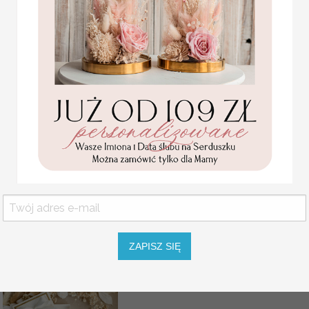
Pozostałe wymiary: 40x50, 50x7
Rozmiar jest dostosowany do liczby
USŁUGA EKSPRESSOWA:
Dopłata 40% do wartości zamówieni
w 7 dni roboczych od akceptacji p
WIELKOŚĆ RAMY
KOLOR RAMY
ZAPISZ SIĘ