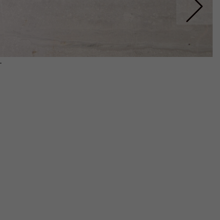
Nastepne
-