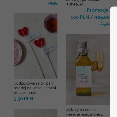
PLN
rustykalne
Promocja:
100 PLN
/
125.00
PLN
podziękowania od pary
młodej po weselu słodki
poczęstunek
3.50 PLN
etykiety na butelki
weselne, eleganckie z