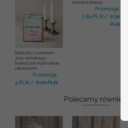
dowolną treścią
Promocja:
1.84 PLN
/
2.30
PLN
tabliczka z numerem
stołu weselnego,
botaniczne inspirowane
natura boho
Promocja:
5 PLN
/
6.00 PLN
Polecamy również: