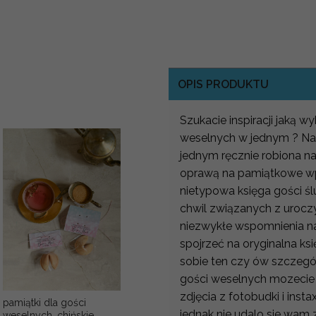
OPIS PRODUKTU
Szukacie inspiracji jaką 
weselnych w jednym ? Nas
jednym ręcznie robiona 
oprawą na pamiątkowe wp
nietypowa księga gości śl
chwil związanych z urocz
niezwykłe wspomnienia na 
spojrzeć na oryginalna ks
sobie ten czy ów szczegó
gości weselnych mozecie 
zdjęcia z fotobudki i ins
pamiątki dla gości
jednak nie udalo sie wam 
weselnych, chińskie