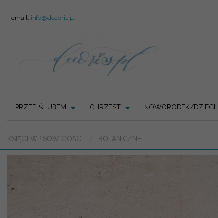
email:
info@decoris.pl
PRZED ŚLUBEM
CHRZEST
NOWORODEK/DZIECI
KSIĘGI WPISÓW GOŚCI
BOTANICZNE