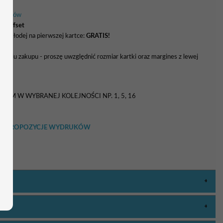
 kolorów
ki offset
ry młodej na pierwszej kartce:
GRATIS!
naniu zakupu - proszę uwzględnić rozmiar kartki oraz margines z lewej
5 zł
TEM W WYBRANEJ KOLEJNOŚCI NP. 1, 5, 16
RZEĆ PROPOZYCJE WYDRUKÓW