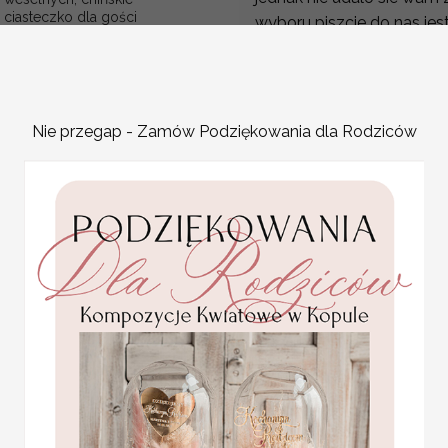
ciasteczko dla gości
wyboru piszcie do nas je
Promocja:
Księga wykonana ręcznie 
4 PLN
/
4.50 PLN
personalizacja okładki w c
wydruk pierwszej kartki 
Kartki dostepne podczas 
Nie przegap - Zamów Podziękowania dla Rodziców
rustykalna ty decydujes
stanie się oryginalnym d
Kwieciste wzory sprawią, 
zauważona i sprawi wiel
w stylu boho wasze imion
organizujących swój ślub n
Okładka:
sztywna tektura introli
pamiątki dla gości
weselnych, mini sloiczki
Okleina:
papier ozdobny
miod
Wymiar księgi: 21 cm x 21 cm
4.50 PLN
Personalizacja okładki:
GRATIS!
Kolor wydruku/haftu:
zależnie od