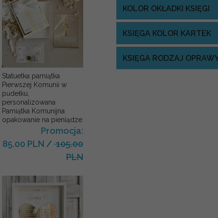
KOLOR OKŁADKI KSIĘGI
KSIĘGA KOLOR KARTEK
KSIĘGA RODZAJ OPRAW
Statuetka pamiątka
Pierwszej Komunii w
pudełku,
personalizowana
Pamiątka Komunijna
opakowanie na pieniądze
Promocja:
85.00 PLN
/
105.00
PLN