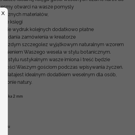
stesmy otwarci na wasze pomysly
X
z róznych materiałów,
enie księgi
w cenie wydruk kolejnych dodatkowo płatne
składania zamówienia w kreatorze
z o kazdym szczegolez wyjątkowym naturalnym wzorem
opełnieniem Waszego wesela w stylu botanicznym.
iż w stylu rustykalnym wasze imiona i treść będzie
e radości Waszym gościom podczas wpisywania życzeń.
a i datajest idealnym dodatkiem weselnym dla osób,
a łonie natury.
gatorska 2 mm
 wzoru