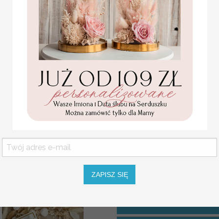
kliknij tutaj aby obejrzeć wzornik
Gramatura kartek:
170 gram gład
Personalizacja:
wypisanie imion pa
Nadruk 1 strony: GRATIS!
Projektowanie wydruków:
po doko
strony kartki na 2,5 cm
Wydruk każdej kolejnej strony:
0,
NIE DRUKUJEMY STRON Z TEKS
A PO KOLEI 1,2,3,4,5!
KLIKNIJ PONIŻEJ ABY OBEJ
ZAPISZ SIĘ
ILOŚĆ KARTEK
INSTRUKCJA DO KSIĘGI