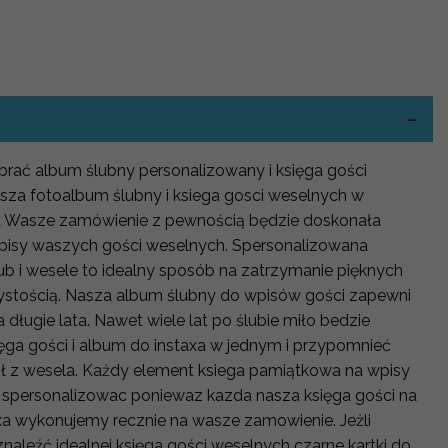
-
wybrać album ślubny personalizowany i księga gości
za fotoalbum ślubny i ksiega gosci weselnych w
na Wasze zamówienie z pewnością będzie doskonała
isy waszych gości weselnych. Spersonalizowana
ub i wesele to idealny sposób na zatrzymanie pięknych
ystością. Nasza album ślubny do wpisów gości zapewni
długie lata. Nawet wiele lat po ślubie miło bedzie
ięga gości i album do instaxa w jednym i przypomnieć
ł z wesela. Każdy element ksiega pamiątkowa na wpisy
spersonalizowac poniewaz kazda nasza księga gości na
taxa wykonujemy recznie na wasze zamowienie. Jeżli
znaleźć idealnej księga gości weselnych czarne kartki do