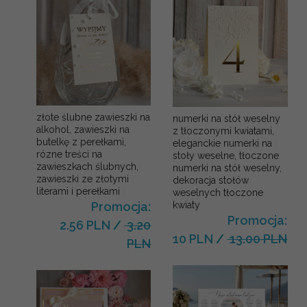
złote ślubne zawieszki na
numerki na stół weselny
alkohol, zawieszki na
z tłoczonymi kwiatami,
butelkę z perełkami,
eleganckie numerki na
rózne treści na
stoły weselne, tłoczone
zawieszkach ślubnych,
numerki na stół weselny,
zawieszki ze złotymi
dekoracja stołów
literami i perełkami
weselnych tłoczone
kwiaty
Promocja:
Promocja:
2.56 PLN
/
3.20
10 PLN
/
13.00 PLN
PLN