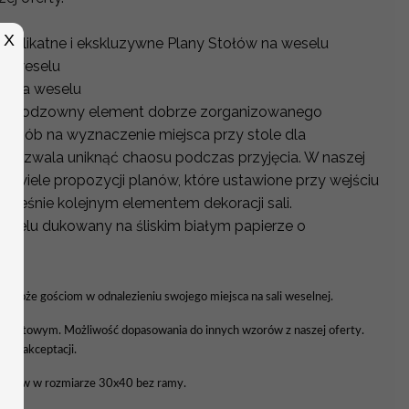
X
 delikatne i ekskluzywne Plany Stołów na weselu
na weselu
ci na weselu
o nieodzowny element dobrze zorganizowanego
y sposób na wyznaczenie miejsca przy stole dla
y pozwala uniknąć chaosu podczas przyjęcia. W naszej
wo wiele propozycji planów, które ustawione przy wejściu
nocześnie kolejnym elementem dekoracji sali.
Weselu dukowany na śliskim białym papierze o
YCH
 pomoże gościom w odnalezieniu swojego miejsca na sali weselnej.
wiatowym. Możliwość dopasowania do innych wzorów z naszej oferty.
a do akceptacji.
tołów w rozmiarze 30x40 bez ramy.