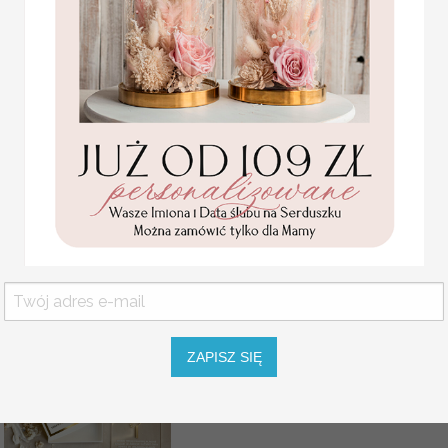
Za dodatkową opłatą istnieje moż
WYMIARY:
wg kreatora - podst
Pozostałe wymiary: 40x50, 50x7
karteczki ślubne winietki
weselne
Rozmiar jest dostosowany do liczby
Promocja:
2 PLN
/
2.50 PLN
USŁUGA EKSPRESSOWA:
Dopłata 40% do wartości zamówieni
w 7 dni roboczych od akceptacji p
WIELKOŚĆ RAMY
ZAPISZ SIĘ
KOLOR RAMY