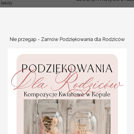
teksty
Promocja:
Nowoczesne jak i stylowe,
1.84 PLN
/
2.30
Plansza usadzenia gości 
PLN
Tablica z usadzeniem goś
Plan stołów weselnych t
Nie przegap - Zamów Podziękowania dla Rodziców
przyjęcia. Jest to idealn
zaproszonych gości, któr
ofercie znajdziecie Państ
na przyjęcie stają się jed
Plan usadzenia gości na 
gramaturze 280 g
ślubne winietki na stół
PLAN STOŁÓW WESELN
weselny
Plan usadzenia gości przy stołach
Promocja:
2 PLN
/
2.50 PLN
Plan stołów z pięknym motywem k
Projekt jest wysyłany przez grafik
Cena podstawowa obejmuje plan s