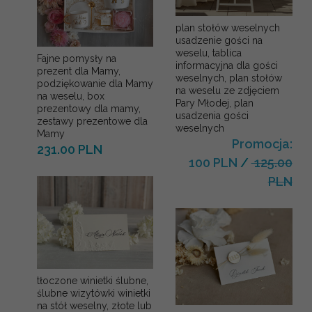
plan stołów weselnych
usadzenie gości na
weselu, tablica
Fajne pomysły na
informacyjna dla gości
prezent dla Mamy,
weselnych, plan stołów
podziękowanie dla Mamy
na weselu ze zdjęciem
na weselu, box
Pary Młodej, plan
prezentowy dla mamy,
usadzenia gości
zestawy prezentowe dla
weselnych
Mamy
Promocja:
231.00 PLN
100 PLN
/
125.00
PLN
tłoczone winietki ślubne,
ślubne wizytówki winietki
na stół weselny, złote lub