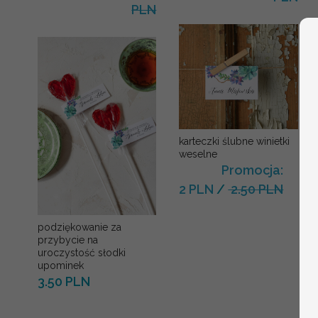
PLN
karteczki ślubne winietki
weselne
Promocja:
2 PLN
/
2.50 PLN
podziękowanie za
przybycie na
uroczystość słodki
upominek
3.50 PLN