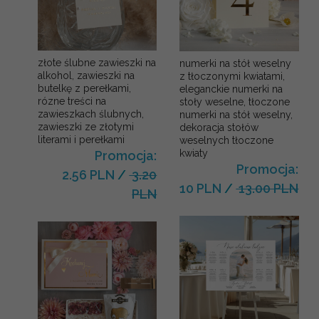
złote ślubne zawieszki na
numerki na stół weselny
alkohol, zawieszki na
z tłoczonymi kwiatami,
butelkę z perełkami,
eleganckie numerki na
rózne treści na
stoły weselne, tłoczone
zawieszkach ślubnych,
numerki na stół weselny,
zawieszki ze złotymi
dekoracja stołów
literami i perełkami
weselnych tłoczone
kwiaty
Promocja:
Promocja:
2.56 PLN
/
3.20
10 PLN
/
13.00 PLN
PLN