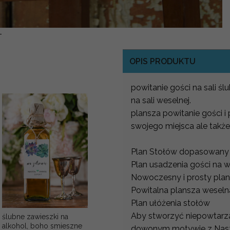
-
OPIS PRODUKTU
powitanie gości na sali ś
na sali weselnej.
plansza powitanie gości i
swojego miejsca ale także
Plan Stołów dopasowany d
Plan usadzenia gości na 
Nowoczesny i prosty plan
Powitalna plansza wesel
Plan ułóżenia stołów
Aby stworzyć niepowtarz
ślubne zawieszki na
alkohol, boho smieszne
dowonym motywie z Nasze