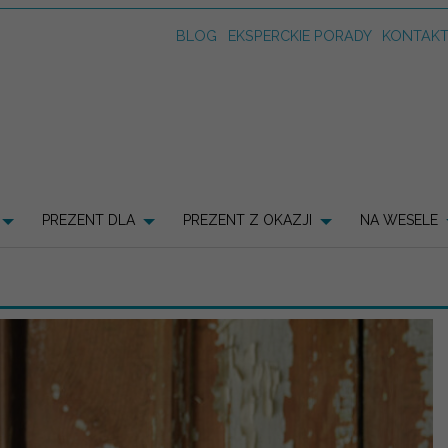
BLOG
EKSPERCKIE PORADY
KONTAK
PREZENT DLA
PREZENT Z OKAZJI
NA WESELE