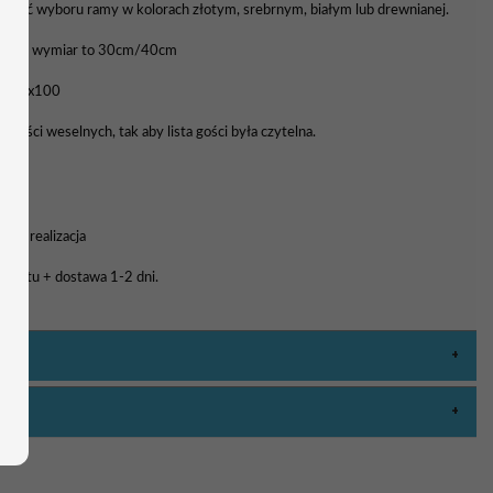
liwość wyboru ramy w kolorach złotym, srebrnym, białym lub drewnianej.
awowy wymiar to 30cm/40cm
0, 70x100
 gości weselnych, tak aby lista gości była czytelna.
a i realizacja
rojektu + dostawa 1-2 dni.