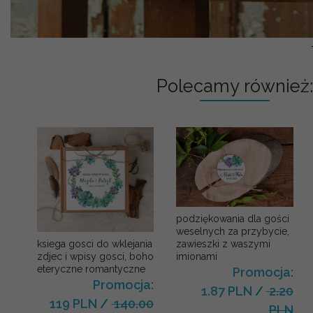
Polecamy również:
podziękowania dla gości
weselnych za przybycie,
zawieszki z waszymi
ksiega gosci do wklejania
imionami
zdjec i wpisy gosci, boho
eteryczne romantyczne
Promocja:
Promocja:
1.87 PLN
/
2.20
119 PLN
/
140.00
PLN