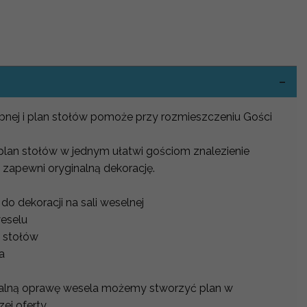
-
lubnej i plan stołów pomoże przy rozmieszczeniu Gości
 plan stołów w jednym ułatwi gościom znalezienie
 zapewni oryginalną dekorację.
o dekoracji na sali weselnej
weselu
 stołów
na
alną oprawę wesela możemy stworzyć plan w
j oferty.