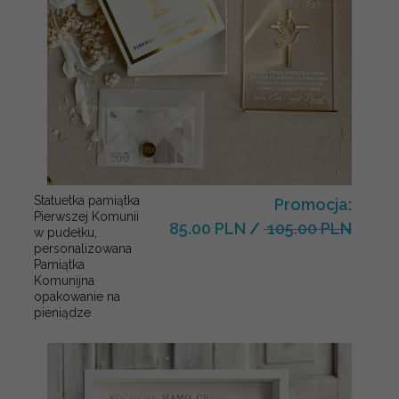
Statuetka pamiątka
Promocja:
Pierwszej Komunii
85.00 PLN
/
105.00 PLN
w pudełku,
personalizowana
Pamiątka
Komunijna
opakowanie na
pieniądze