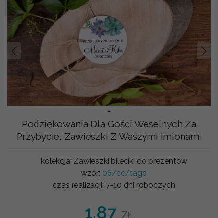
Prev
Nast
-
Podziękowania Dla Gości Weselnych Za
Przybycie, Zawieszki Z Waszymi Imionami
kolekcja:
Zawieszki bileciki do prezentów
wzór:
06/cc/tago
czas realizacji:
7-10 dni roboczych
1.87
ZŁ