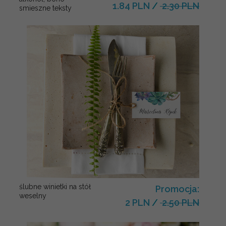
1.84 PLN
/
2.30 PLN
smieszne teksty
ślubne winietki na stół
Promocja:
weselny
2 PLN
/
2.50 PLN