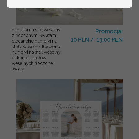
numerki na stół weselny
Promocja:
z tłoczonymi kwiatami,
10 PLN
/
13.00 PLN
eleganckie numerki na
stoły weselne, tłoczone
numerki na stół weselny,
dekoracja stołów
weselnych tłoczone
kwiaty