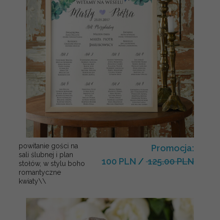
powitanie gości na
Promocja:
sali ślubnej i plan
100 PLN
/
125.00 PLN
stołów, w stylu boho
romantyczne
kwiaty\\