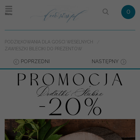
0
Menu
PODZIĘKOWANIA DLA GOŚCI WESELNYCH
ZAWIESZKI BILECIKI DO PREZENTÓW
POPRZEDNI
NASTĘPNY