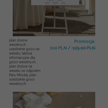
plan stołów
Promocja:
weselnych
100 PLN
/
125.00 PLN
usadzenie gości na
weselu, tablica
informacyjna dla
gości weselnych,
plan stołów na
weselu ze zdjęciem
Pary Młodej, plan
usadzenia gości
weselnych