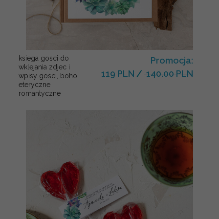
ksiega gosci do
Promocja:
wklejania zdjec i
119 PLN
/
140.00 PLN
wpisy gosci, boho
eteryczne
romantyczne