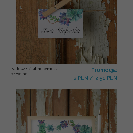
karteczki ślubne winietki
Promocja:
weselne
2 PLN
/
2.50 PLN