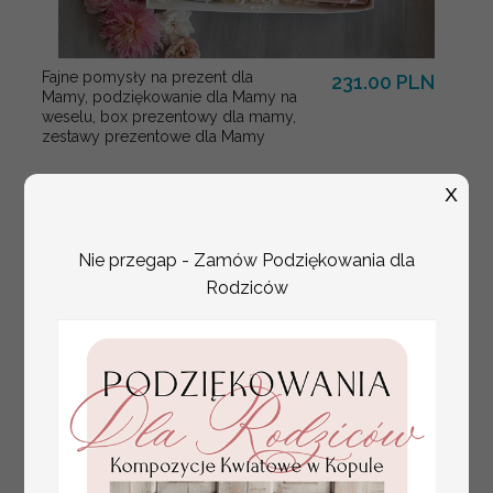
Fajne pomysły na prezent dla
231.00 PLN
Mamy, podziękowanie dla Mamy na
weselu, box prezentowy dla mamy,
zestawy prezentowe dla Mamy
X
Nie przegap - Zamów Podziękowania dla
Rodziców
tłoczone winietki ślubne,