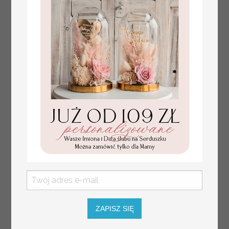
Promocja:
ślubne wizytówki winietki
2.4 PLN
/
3.00 PLN
na stół weselny, złote
lub srebrne napisy
tłoczone kwiaty na
winietkach ślubnych
ZAPISZ SIĘ