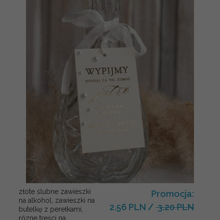
złote ślubne zawieszki
Promocja:
na alkohol, zawieszki na
2.56 PLN
/
3.20 PLN
butelkę z perełkami,
rózne treści na