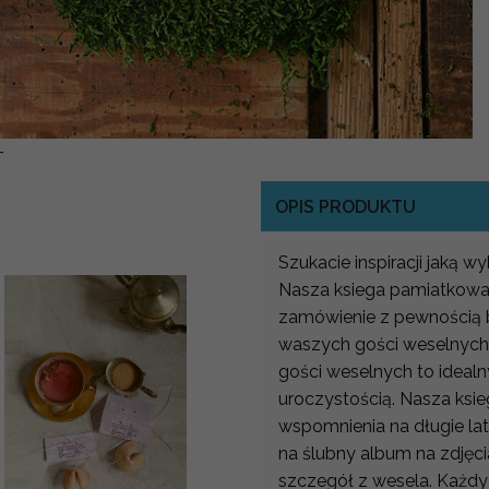
-
OPIS PRODUKTU
Szukacie inspiracji jaką wy
Nasza ksiega pamiatkowa 
zamówienie z pewnością 
waszych gości weselnych
gości weselnych to ideal
uroczystością. Nasza ksi
wspomnienia na długie lat
na ślubny album na zdjęci
szczegół z wesela. Każdy