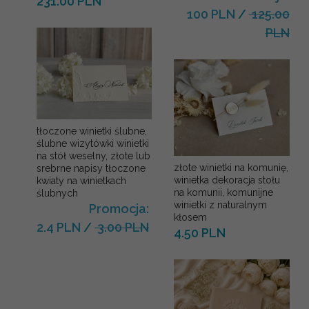
231.00 PLN
100 PLN
/
125.00
PLN
tłoczone winietki ślubne,
ślubne wizytówki winietki
na stół weselny, złote lub
złote winietki na komunię,
srebrne napisy tłoczone
winietka dekoracja stołu
kwiaty na winietkach
na komunii, komunijne
ślubnych
winietki z naturalnym
Promocja:
kłosem
2.4 PLN
/
3.00 PLN
4.50 PLN