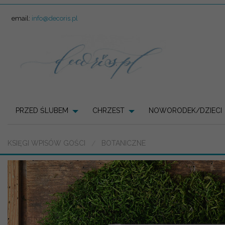
email:
info@decoris.pl
PRZED ŚLUBEM
CHRZEST
NOWORODEK/DZIECI
KSIĘGI WPISÓW GOŚCI
BOTANICZNE