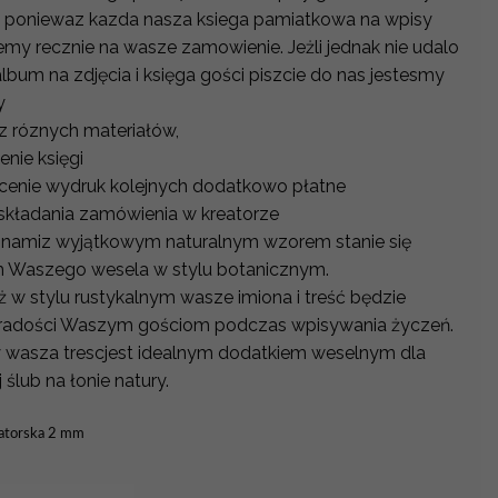
 poniewaz kazda nasza ksiega pamiatkowa na wpisy
my recznie na wasze zamowienie. Jeżli jednak nie udalo
lbum na zdjęcia i księga gości piszcie do nas jestesmy
ly
z róznych materiałów,
enie księgi
w cenie wydruk kolejnych dodatkowo płatne
składania zamówienia w kreatorze
ionamiz wyjątkowym naturalnym wzorem stanie się
m Waszego wesela w stylu botanicznym.
iż w stylu rustykalnym wasze imiona i treść będzie
e radości Waszym gościom podczas wpisywania życzeń.
 wasza trescjest idealnym dodatkiem weselnym dla
ślub na łonie natury.
gatorska 2 mm