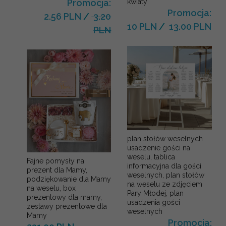
kwiaty
Promocja:
Promocja:
2.56 PLN
/
3.20
10 PLN
/
13.00 PLN
PLN
plan stołów weselnych
usadzenie gości na
weselu, tablica
Fajne pomysły na
informacyjna dla gości
prezent dla Mamy,
weselnych, plan stołów
podziękowanie dla Mamy
na weselu ze zdjęciem
na weselu, box
Pary Młodej, plan
prezentowy dla mamy,
usadzenia gości
zestawy prezentowe dla
weselnych
Mamy
Promocja: