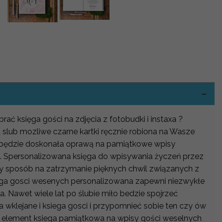
-
brać księga gości na zdjęcia z fotobudki i instaxa ?
slub mozliwe czarne kartki ręcznie robiona na Wasze
będzie doskonała oprawą na pamiątkowe wpisy
. Spersonalizowana księga do wpisywania życzeń przez
ny sposób na zatrzymanie pięknych chwil związanych z
ega gosci wesenych personalizowana zapewni niezwykłe
a. Nawet wiele lat po ślubie miło bedzie spojrzeć
a wklejane i ksiega gosci i przypomnieć sobie ten czy ów
 element ksiega pamiątkowa na wpisy gości weselnych