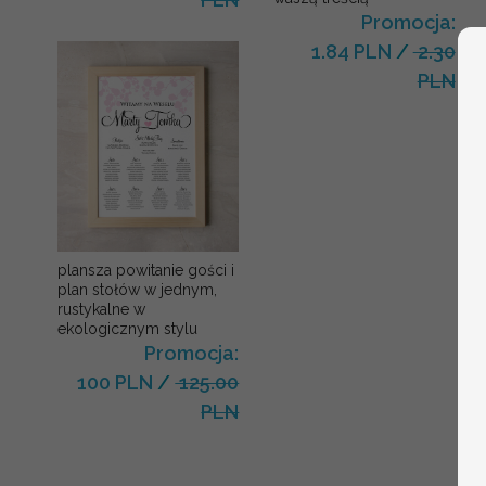
Promocja:
1.84 PLN
/
2.30
PLN
plansza powitanie gości i
plan stołów w jednym,
rustykalne w
ekologicznym stylu
Promocja:
100 PLN
/
125.00
PLN