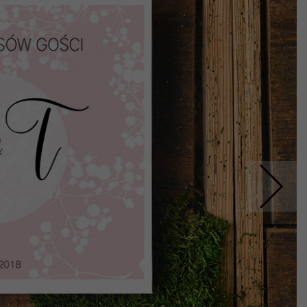
Nastepne