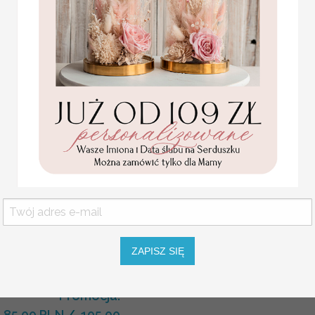
INSTRUKCJA DO KSIĘGI
KOLOR OKŁADKI KSIĘGI
KSIĘGA KOLOR KARTEK
KSIĘGA RODZAJ OPRAW
Statuetka pamiątka
Pierwszej Komunii w
pudełku,
ZAPISZ SIĘ
personalizowana
Pamiątka Komunijna
opakowanie na pieniądze
Promocja:
85.00 PLN
/
105.00