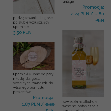
vintage
Promocja:
2.24 PLN
/
2.80
podziękowania dla gości
PLN
po ślubie wzruszający
upominek
3.50 PLN
upominki ślubne od pary
młodej dla gości
weselnych, zawieszki do
własnego pomysłu
prezentów
Promocja:
zawieszki na alkohole
1.87 PLN
/
2.20
weselne, botaniczne z
PLN
waszą treścią