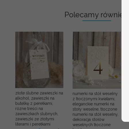
Polecamy również:
złote ślubne zawieszki na
numerki na stół weselny
alkohol, zawieszki na
z tłoczonymi kwiatami,
butelkę z perełkami,
eleganckie numerki na
rózne treści na
stoły weselne, tłoczone
zawieszkach ślubnych,
numerki na stół weselny,
zawieszki ze złotymi
dekoracja stołów
literami i perełkami
weselnych tłoczone