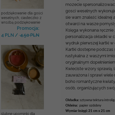
mozecie spersonalizowac
gosci weselnych wykonuje
podziękowanie dla gości
sie wam znaleźć idealnej a
weselnych, ciasteczko z
wrożbą podziękowanie
otwarci na wasze pomys
Promocja:
Księga wykonana ręcznie 
4 PLN
/
4.50 PLN
personalizacja okładki w c
wydruk pierwszej kartki 
Kartki dostepne podczas 
rustykalna z waszymi im
oryginalnym dopełnienie
Kwieciste wzory sprawią, 
zauważona i sprawi wiel
boho romantyczne kwiaty
osób, organizujących swój 
Okładka:
sztywna tektura introli
Okleina:
papier ozdobny
Wymiar księgi: 21 cm x 21 cm
ślubne upominki dla