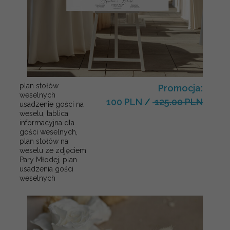
plan stołów
Promocja:
weselnych
100 PLN
/
125.00 PLN
usadzenie gości na
weselu, tablica
informacyjna dla
gości weselnych,
plan stołów na
weselu ze zdjęciem
Pary Młodej, plan
usadzenia gości
weselnych