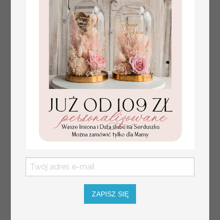
Fajne pomysły na prezent dla
231.00 PLN
Mamy, podziękowanie dla Mamy na
weselu, box prezentowy dla mamy,
zestawy prezentowe dla Mamy
ZAPISZ SIĘ
tłoczone winietki ślubne,