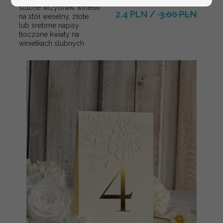
Promocja:
ślubne wizytówki winietki
2.4 PLN
/
3.00 PLN
na stół weselny, złote
lub srebrne napisy
tłoczone kwiaty na
winietkach ślubnych