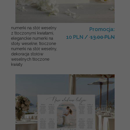
numerki na stół weselny
Promocja:
z tłoczonymi kwiatami,
10 PLN
/
13.00 PLN
eleganckie numerki na
stoły weselne, tłoczone
numerki na stół weselny,
dekoracja stołów
weselnych tłoczone
kwiaty