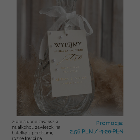
złote ślubne zawieszki
Promocja:
na alkohol, zawieszki na
2.56 PLN
/
3.20 PLN
butelkę z perełkami,
rózne treści na