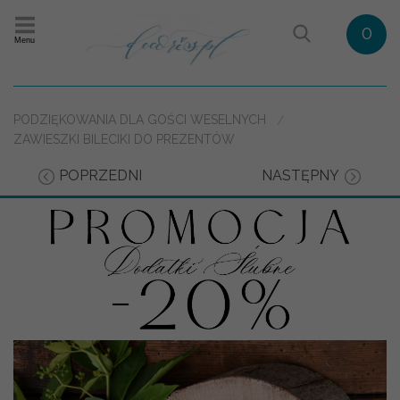
0
Menu
PODZIĘKOWANIA DLA GOŚCI WESELNYCH
ZAWIESZKI BILECIKI DO PREZENTÓW
POPRZEDNI
NASTĘPNY