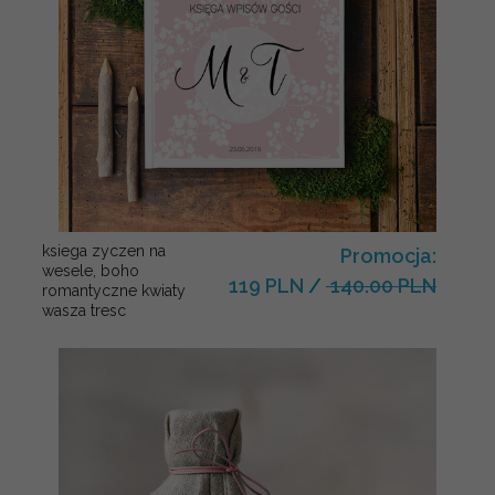
ksiega zyczen na
Promocja:
wesele, boho
119 PLN
/
140.00 PLN
romantyczne kwiaty
wasza tresc