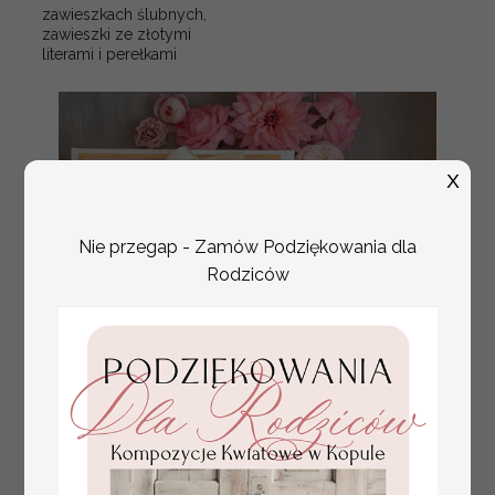
zawieszkach ślubnych,
zawieszki ze złotymi
literami i perełkami
X
Nie przegap - Zamów Podziękowania dla
Rodziców