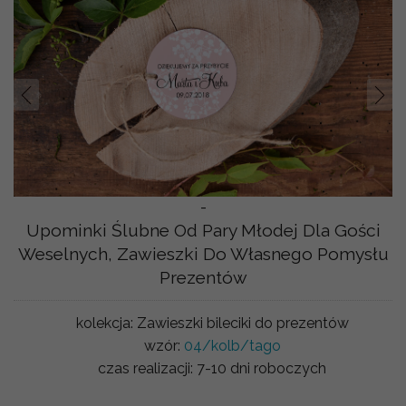
Prev
Nast
-
Upominki Ślubne Od Pary Młodej Dla Gości
Weselnych, Zawieszki Do Własnego Pomysłu
Prezentów
kolekcja:
Zawieszki bileciki do prezentów
wzór:
04/kolb/tago
czas realizacji:
7-10 dni roboczych