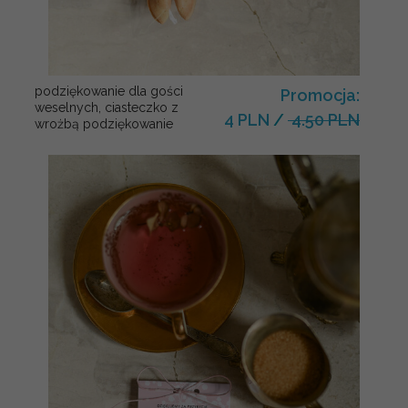
podziękowanie dla gości
Promocja:
weselnych, ciasteczko z
4 PLN
/
4.50 PLN
wrożbą podziękowanie