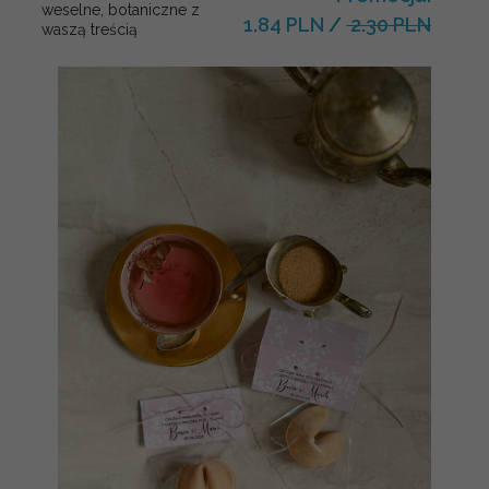
weselne, botaniczne z
1.84 PLN
/
2.30 PLN
waszą treścią