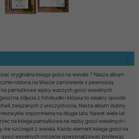
-
wybrać oryginalna księga gości na wesele ? Nasza album
 ręcznie robiona na Wasze zamówienie z pewnością
 na pamiątkowe wpisy waszych gości weselnych.
ości na zdjęcia z fotobudki i instaxa to idealny sposób
chwil związanych z uroczystością. Nasza album ślubny
niezwykłe wspomnienia na długie lata. Nawet wiele lat
jrzeć na ksiega pamiątkowa na wpisy gości weselnych i
y ów szczegół z wesela. Każdy element ksiega gosci na
isy gosci weselnych mozecie spersonalizowac poniewaz