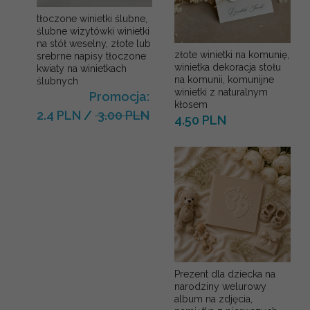
tłoczone winietki ślubne,
ślubne wizytówki winietki
na stół weselny, złote lub
złote winietki na komunię,
srebrne napisy tłoczone
winietka dekoracja stołu
kwiaty na winietkach
na komunii, komunijne
ślubnych
winietki z naturalnym
Promocja:
kłosem
2.4 PLN
/
3.00 PLN
4.50 PLN
Prezent dla dziecka na
narodziny welurowy
album na zdjęcia,