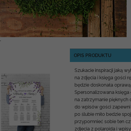
-
OPIS PRODUKTU
Szukacie inspiracji jaką 
na zdjęcia i księga gości
będzie doskonała oprawą
Spersonalizowana księga g
na zatrzymanie pięknych 
do wpisów gości zapewni 
po ślubie miło bedzie spo
przypomnieć sobie ten cz
zdjecia z polaroida i wp