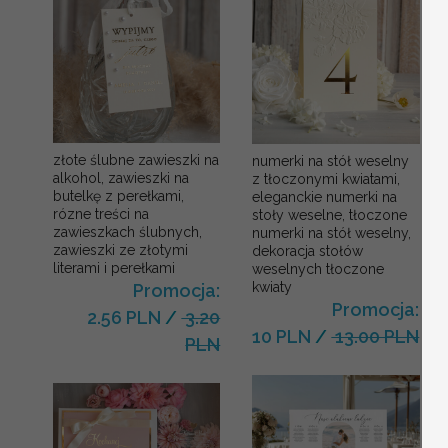
złote ślubne zawieszki na
numerki na stół weselny
alkohol, zawieszki na
z tłoczonymi kwiatami,
butelkę z perełkami,
eleganckie numerki na
rózne treści na
stoły weselne, tłoczone
zawieszkach ślubnych,
numerki na stół weselny,
zawieszki ze złotymi
dekoracja stołów
literami i perełkami
weselnych tłoczone
kwiaty
Promocja:
Promocja:
2.56 PLN
/
3.20
10 PLN
/
13.00 PLN
PLN