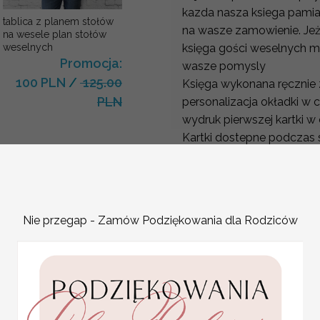
kazda nasza ksiega pami
tablica z planem stołów
na wasze zamowienie. Jeżl
na wesele plan stołów
weselnych
księga gości weselnych mo
Promocja:
wasze pomysly
100 PLN
/
125.00
Księga wykonana ręcznie 
PLN
personalizacja okładki w c
wydruk pierwszej kartki 
Kartki dostepne podczas 
Wyjątkowa boho style z 
niezbędnym dodatkiem do
Każda wasze imiona i data
kolorach. Różnorodność
Nie przegap - Zamów Podziękowania dla Rodziców
odpowiednią księgę o wy
wasze imiona styl rustyka
Wasze wspomnienia z naj
Okładka:
sztywna tektura introli
Okleina:
papier ozdobny
Wymiar księgi: 21 cm x 21 cm