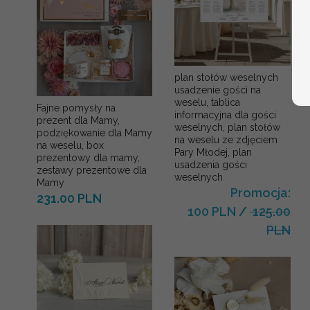
plan stołów weselnych
usadzenie gości na
weselu, tablica
Fajne pomysły na
informacyjna dla gości
prezent dla Mamy,
weselnych, plan stołów
podziękowanie dla Mamy
na weselu ze zdjęciem
na weselu, box
Pary Młodej, plan
prezentowy dla mamy,
usadzenia gości
zestawy prezentowe dla
weselnych
Mamy
Promocja:
231.00 PLN
100 PLN
/
125.00
PLN