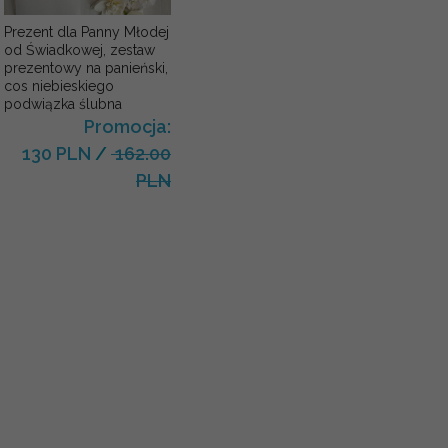
Prezent dla Panny Młodej
od Świadkowej, zestaw
prezentowy na panieński,
cos niebieskiego
podwiązka ślubna
Promocja:
130 PLN
/
162.00
PLN