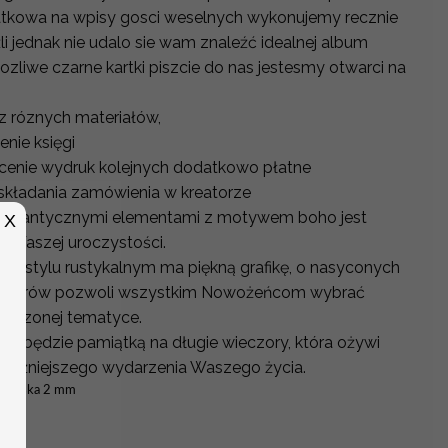
atkowa na wpisy gosci weselnych wykonujemy recznie
i jednak nie udalo sie wam znaleźć idealnej album
zliwe czarne kartki piszcie do nas jestesmy otwarci na
z róznych materiałów,
enie księgi
w cenie wydruk kolejnych dodatkowo płatne
składania zamówienia w kreatorze
romantycznymi elementami z motywem boho jest
X
 Waszej uroczystości.
 w stylu rustykalnym ma piękną grafikę, o nasyconych
 wzorów pozwoli wszystkim Nowożeńcom wybrać
marzonej tematyce.
lny będzie pamiątką na długie wieczory, która ożywi
ważniejszego wydarzenia Waszego życia.
gatorska 2 mm