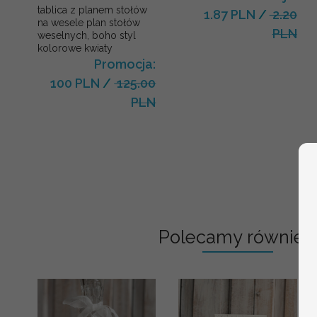
tablica z planem stołów
1.87 PLN
/
2.20
na wesele plan stołów
PLN
weselnych, boho styl
kolorowe kwiaty
Promocja:
100 PLN
/
125.00
PLN
Polecamy również: