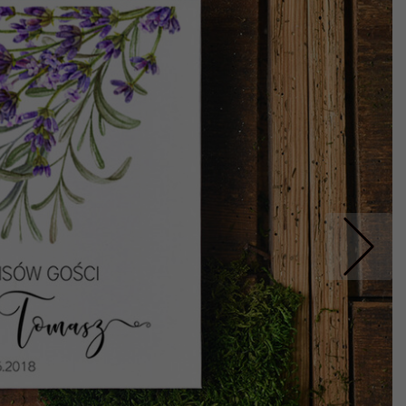
Nastepne