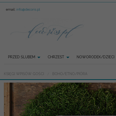
email:
info@decoris.pl
PRZED ŚLUBEM
CHRZEST
NOWORODEK/DZIECI
KSIĘGI WPISÓW GOŚCI
BOHO/ETNO/PIÓRA