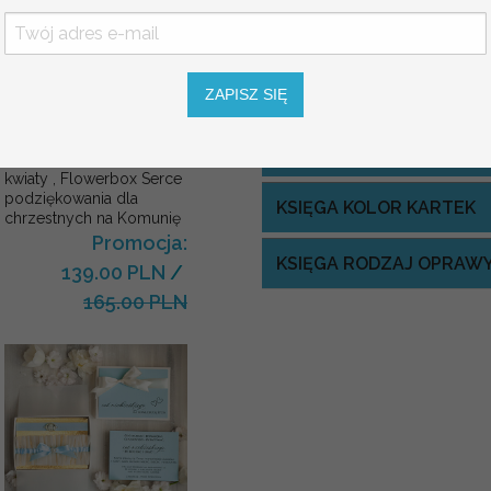
INSTRUKCJA DO KSIĘGI
KOLOR OKŁADKI KSIĘGI
ZAPISZ SIĘ
Komunijne
podziękowanie dla Matki i
KOLOR WSTĄŻKI LUB S
Ojca Chrzestnego Rama i
kwiaty , Flowerbox Serce
podziękowania dla
KSIĘGA KOLOR KARTEK
chrzestnych na Komunię
Promocja:
KSIĘGA RODZAJ OPRAW
139.00 PLN
/
165.00 PLN