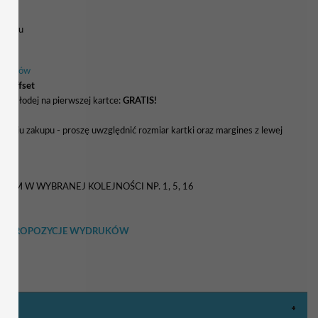
 wzoru
 kolorów
ki offset
ry młodej na pierwszej kartce:
GRATIS!
naniu zakupu - proszę uwzględnić rozmiar kartki oraz margines z lewej
5 zł
TEM W WYBRANEJ KOLEJNOŚCI NP. 1, 5, 16
RZEĆ PROPOZYCJE WYDRUKÓW