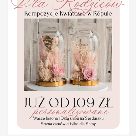
Personalizacja okładki:
GRATIS!
Kolor wydruku/haftu:
zależnie od
kliknij tutaj aby obejrzeć wzornik
Gramatura kartek:
170 gram gład
Personalizacja:
wypisanie imion pa
Statuetka pamiątka
Pierwszej Komunii w
Nadruk 1 strony: GRATIS!
pudełku,
Projektowanie wydruków:
po doko
personalizowana
strony kartki na 2,5 cm
Pamiątka Komunijna
Wydruk każdej kolejnej strony:
0,
opakowanie na pieniądze
Promocja:
NIE DRUKUJEMY STRON Z TEKS
85.00 PLN
/
105.00
A PO KOLEI 1,2,3,4,5!
PLN
KLIKNIJ PONIŻEJ ABY OBEJ
ILOŚĆ KARTEK