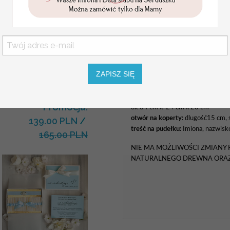
Komunijne
podziękowanie dla Matki i
Ojca Chrzestnego Rama i
ZAPISZ SIĘ
kwiaty , Flowerbox Serce
PUDEŁKO NA KOPERTY
podziękowania dla
chrzestnych na Komunię
wymiary pudełka:
Promocja:
ok 34 cm x 24 cm x 20 cm
otwór na koperty:
dlugość15 cm, 
139.00 PLN
/
treść na pudełku:
Imiona, nazwisko
165.00 PLN
NIE MA MOŻLIWOŚCI ZMIANY
NATURALNEGO DREWNA ORAZ