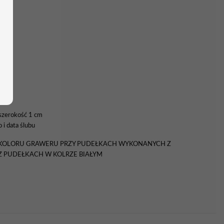
szerokość 1 cm
 i data ślubu
 KOLORU GRAWERU PRZY PUDEŁKACH WYKONANYCH Z
 PUDEŁKACH W KOLRZE BIAŁYM