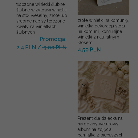
tłoczone winietki ślubne,
ślubne wizytówki winietki
na stół weselny, złote lub
złote winietki na komunię,
srebrne napisy tłoczone
winietka dekoracja stołu
kwiaty na winietkach
na komunii, komunijne
ślubnych
winietki z naturalnym
Promocja:
kłosem
2.4 PLN
/
3.00 PLN
4.50 PLN
Prezent dla dziecka na
narodziny welurowy
album na zdjęcia,
pamiątka z pierwszych