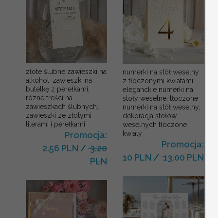
złote ślubne zawieszki na
numerki na stół weselny
alkohol, zawieszki na
z tłoczonymi kwiatami,
butelkę z perełkami,
eleganckie numerki na
rózne treści na
stoły weselne, tłoczone
zawieszkach ślubnych,
numerki na stół weselny,
zawieszki ze złotymi
dekoracja stołów
literami i perełkami
weselnych tłoczone
kwiaty
Promocja:
Promocja:
2.56 PLN
/
3.20
10 PLN
/
13.00 PLN
PLN