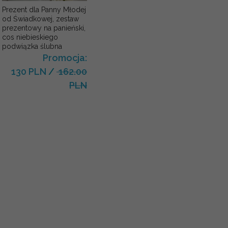
Prezent dla Panny Młodej
od Świadkowej, zestaw
prezentowy na panieński,
cos niebieskiego
podwiązka ślubna
Promocja:
130 PLN
/
162.00
PLN