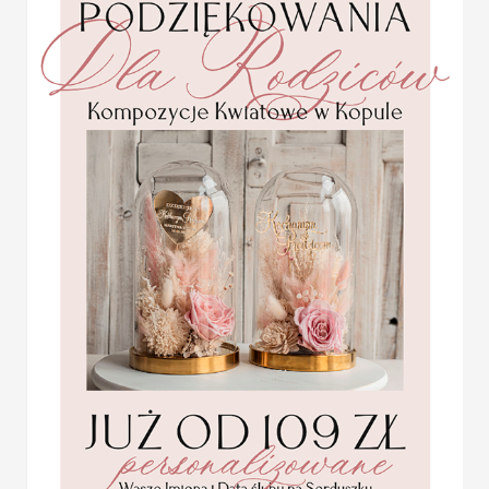
Do wyboru mamy wiele wz
rozmiarach: od małego do
drewniane, z przezroczys
Wasze inicjały, podziękow
Prosimy jednego ze świadk
Statuetka pamiątka
ładnie zabezpieczona i j
Pierwszej Komunii w
pudełku,
I dlatego właśnie warto z
personalizowana
Pudelko skrzynka na kope
Pamiątka Komunijna
części uroczystości zwią
opakowanie na pieniądze
Promocja:
85.00 PLN
/
105.00
Oferowane różnego rodza
wykonać w różnych waria
PLN
Solidnie wykonane pudełko
jako pudełko na pamiątki 
Te drewniane mogą zosta
przechowywanie pamiątek