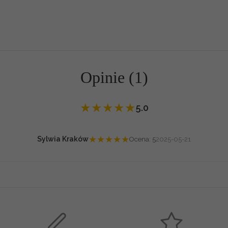
Opinie (1)
★
★
★
★
★
5.0
★
★
★
★
★
Sylwia Kraków
Ocena: 5
2025-05-21