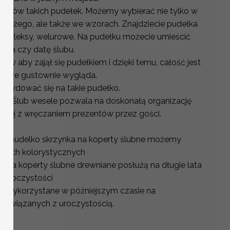
orów takich pudełek. Możemy wybierać nie tylko w
 dużego, ale także we wzorach. Znajdziecie pudełka
tej pleksy, welurowe. Na pudełku możecie umieścić
ania czy datę ślubu.
ów aby zajął się pudełkiem i dzięki temu, całość jest
eszcze gustownie wygląda.
decydować się na takie pudełko.
rty Ślub wesele pozwala na doskonałą organizację
zanej z wręczaniem prezentów przez gości.
ju pudelko skrzynka na koperty ślubne możemy
ntach kolorystycznych
 na koperty ślubne drewniane posłużą na długie lata
z uroczystości
ć wykorzystane w późniejszym czasie na
 związanych z uroczystością.