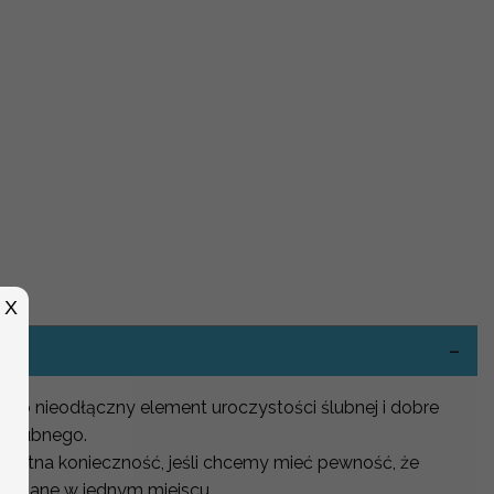
-
X
 to nieodłączny element uroczystości ślubnej i dobre
” ślubnego.
solutna konieczność, jeśli chcemy mieć pewność, że
kładane w jednym miejscu.