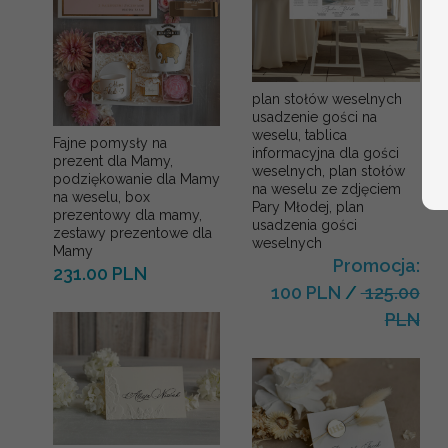
plan stołów weselnych
usadzenie gości na
weselu, tablica
Fajne pomysły na
informacyjna dla gości
prezent dla Mamy,
weselnych, plan stołów
podziękowanie dla Mamy
na weselu ze zdjęciem
na weselu, box
Pary Młodej, plan
prezentowy dla mamy,
usadzenia gości
zestawy prezentowe dla
weselnych
Mamy
Promocja:
231.00 PLN
100 PLN
/
125.00
PLN