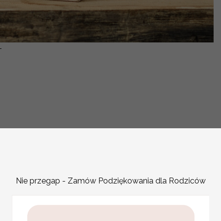
-
OPIS PRODUKTU
Nie przegap - Zamów Podziękowania dla Rodziców
ślubne pudełko na koperty
zabezpieczenie „prezentu
Pudełko na koperty to ab
wszystkie koperty będą s