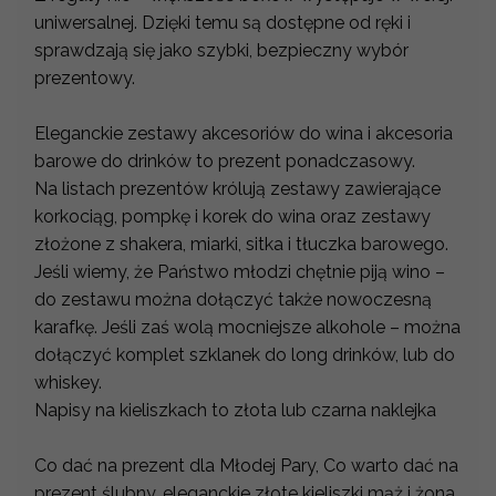
uniwersalnej. Dzięki temu są dostępne od ręki i
sprawdzają się jako szybki, bezpieczny wybór
prezentowy.
Eleganckie zestawy akcesoriów do wina i akcesoria
barowe do drinków to prezent ponadczasowy.
Na listach prezentów królują zestawy zawierające
korkociąg, pompkę i korek do wina oraz zestawy
złożone z shakera, miarki, sitka i tłuczka barowego.
Jeśli wiemy, że Państwo młodzi chętnie piją wino –
do zestawu można dołączyć także nowoczesną
karafkę. Jeśli zaś wolą mocniejsze alkohole – można
dołączyć komplet szklanek do long drinków, lub do
whiskey.
Napisy na kieliszkach to złota lub czarna naklejka
Co dać na prezent dla Młodej Pary, Co warto dać na
prezent ślubny, eleganckie złote kieliszki mąż i żona,