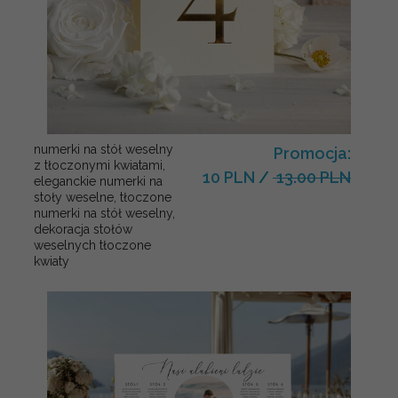
numerki na stół weselny
Promocja:
z tłoczonymi kwiatami,
10 PLN
/
13.00 PLN
eleganckie numerki na
stoły weselne, tłoczone
numerki na stół weselny,
dekoracja stołów
weselnych tłoczone
kwiaty