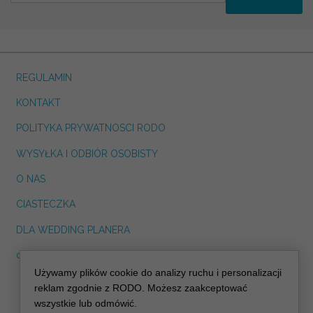
REGULAMIN
KONTAKT
POLITYKA PRYWATNOSCI RODO
WYSYŁKA I ODBIÓR OSOBISTY
O NAS
CIASTECZKA
DLA WEDDING PLANERA
dreskot.com
Używamy plików cookie do analizy ruchu i personalizacji
info@decoris.pl
reklam zgodnie z RODO. Możesz zaakceptować
wszystkie lub odmówić.