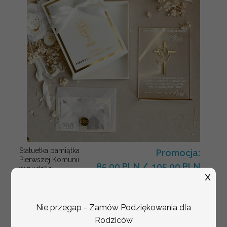
Statuetka pamiątka
Promocja:
Pierwszej Komunii
85.00 PLN
/
105.00 PLN
w pudełku,
X
personalizowana
Pamiątka
Komunijna
opakowanie na
Nie przegap - Zamów Podziękowania dla
pieniądze
Rodziców