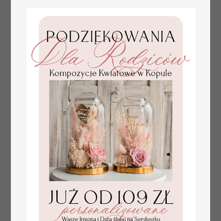
Komunijne
Promocja:
podziękowanie
139.00 PLN
/
165.00 PLN