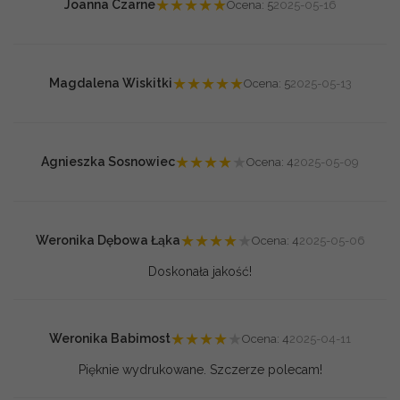
★
★
★
★
★
Joanna Czarne
Ocena: 5
2025-05-16
★
★
★
★
★
Magdalena Wiskitki
Ocena: 5
2025-05-13
★
★
★
★
★
Agnieszka Sosnowiec
Ocena: 4
2025-05-09
★
★
★
★
★
Weronika Dębowa Łąka
Ocena: 4
2025-05-06
Doskonała jakość!
★
★
★
★
★
Weronika Babimost
Ocena: 4
2025-04-11
Pięknie wydrukowane. Szczerze polecam!