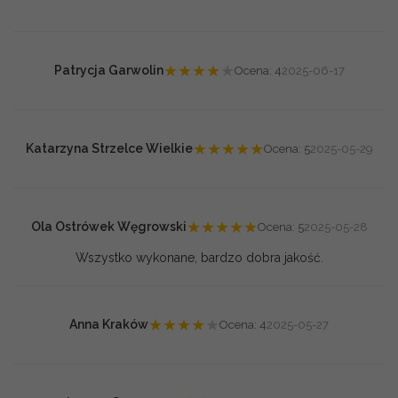
★
★
★
★
★
Patrycja Garwolin
Ocena: 4
2025-06-17
★
★
★
★
★
Katarzyna Strzelce Wielkie
Ocena: 5
2025-05-29
★
★
★
★
★
Ola Ostrówek Węgrowski
Ocena: 5
2025-05-28
Wszystko wykonane, bardzo dobra jakość.
★
★
★
★
★
Anna Kraków
Ocena: 4
2025-05-27