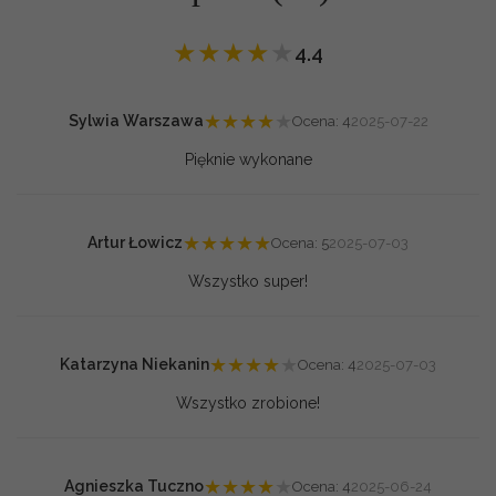
★
★
★
★
★
4.4
★
★
★
★
★
Sylwia Warszawa
Ocena: 4
2025-07-22
Pięknie wykonane
★
★
★
★
★
Artur Łowicz
Ocena: 5
2025-07-03
Wszystko super!
★
★
★
★
★
Katarzyna Niekanin
Ocena: 4
2025-07-03
Wszystko zrobione!
★
★
★
★
★
Agnieszka Tuczno
Ocena: 4
2025-06-24