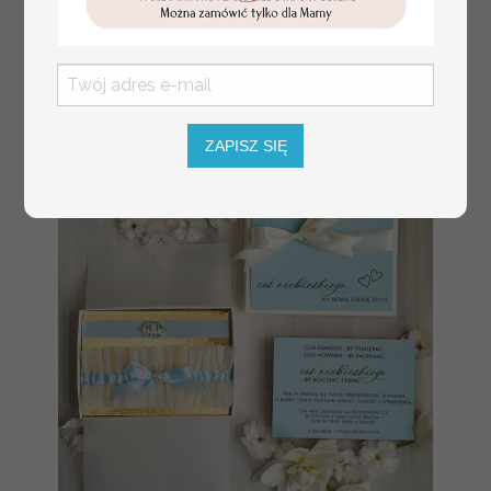
dla Matki i Ojca
Chrzestnego
Rama i kwiaty ,
Flowerbox Serce
podziękowania
dla chrzestnych
na Komunię
ZAPISZ SIĘ