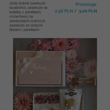
złote ślubne zawieszki
Promocja:
na alkohol, zawieszki na
2.56 PLN
/
3.20 PLN
butelkę z perełkami,
rózne treści na
zawieszkach ślubnych,
zawieszki ze złotymi
literami i perełkami