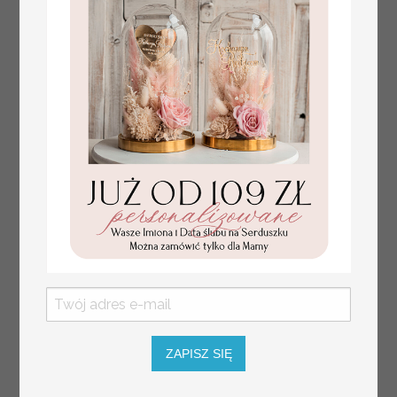
Komunijne
Promocja:
podziękowanie
139.00 PLN
/
165.00 PLN
dla Matki i Ojca
Chrzestnego
Rama i kwiaty ,
Flowerbox Serce
podziękowania
ZAPISZ SIĘ
dla chrzestnych
na Komunię