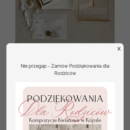
X
Statuetka pamiątka
Promocja:
Pierwszej Komunii
85.00 PLN
/
105.00 PLN
w pudełku,
personalizowana
Nie przegap - Zamów Podziękowania dla
Pamiątka
Rodziców
Komunijna
opakowanie na
pieniądze