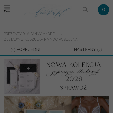
0
Menu
PREZENTY DLA PANNY MŁODEJ
ZESTAWY Z KOSZULKĄ NA NOC POŚLUBNĄ
POPRZEDNI
NASTĘPNY