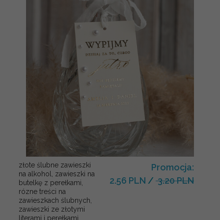
złote ślubne zawieszki
Promocja:
na alkohol, zawieszki na
2.56 PLN
/
3.20 PLN
butelkę z perełkami,
rózne treści na
zawieszkach ślubnych,
zawieszki ze złotymi
literami i perełkami