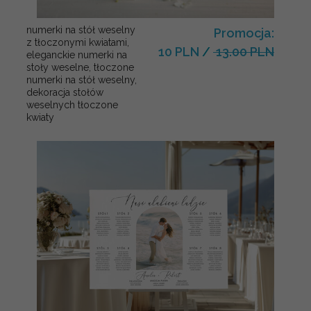
numerki na stół weselny
Promocja:
z tłoczonymi kwiatami,
10 PLN
/
13.00 PLN
eleganckie numerki na
stoły weselne, tłoczone
numerki na stół weselny,
dekoracja stołów
weselnych tłoczone
kwiaty