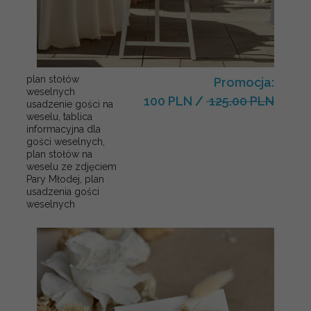
plan stołów
Promocja:
weselnych
100 PLN
/
125.00 PLN
usadzenie gości na
weselu, tablica
informacyjna dla
gości weselnych,
plan stołów na
weselu ze zdjęciem
Pary Młodej, plan
usadzenia gości
weselnych