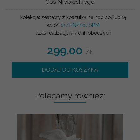
Coś Niebieskiego
kolekcja:
zestawy z koszulką na noc poślubną
wzór:
01/KNZnb/pPM
czas realizacji:
5-7 dni roboczych
299.00
ZŁ
DODAJ DO KOSZYKA
Polecamy również: