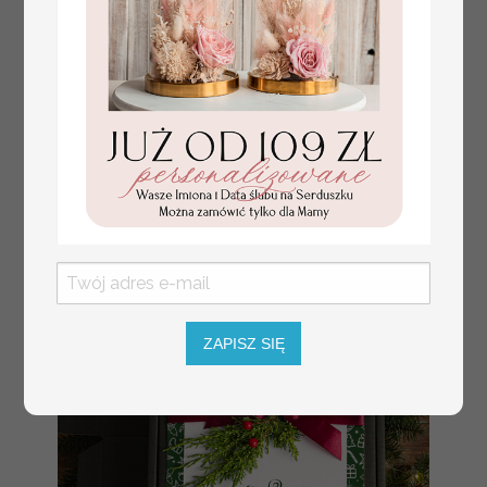
czekoladki bombonierka
37.00 / 30.08 PLN
na prezent świąteczny z
brutto / netto
logo, Drobne prezenty dla
firm świąteczne czekoladki
z życzeniami,
Bombonierka świąteczna z
życzeniami, drobne
upominki na święta dla
pracowników, świąteczne
gadżety kontrahentów
ZAPISZ SIĘ