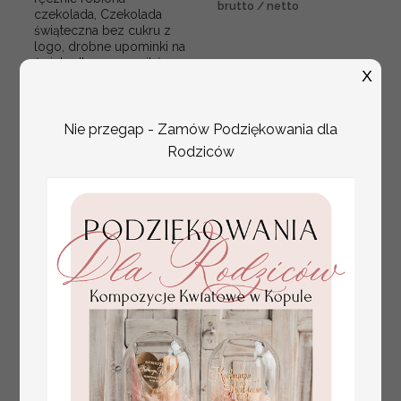
brutto / netto
czekolada, Czekolada
świąteczna bez cukru z
logo, drobne upominki na
święta dla pracowników,
X
świąteczne gadżety
kontrahentów,
Nie przegap - Zamów Podziękowania dla
Rodziców