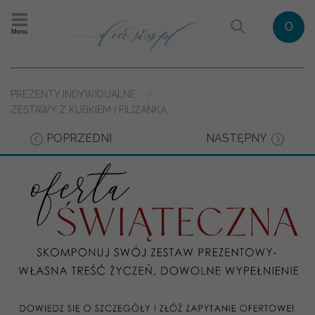
0
Menu
PREZENTY INDYWIDUALNE
ZESTAWY Z KUBKIEM I FILIŻANKĄ
POPRZEDNI
NASTĘPNY