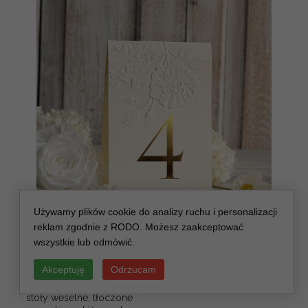
Używamy plików cookie do analizy ruchu i personalizacji
reklam zgodnie z RODO. Możesz zaakceptować
wszystkie lub odmówić.
numerki na stół weselny
Promocja:
Akceptuję
Odrzucam
z tłoczonymi kwiatami,
10 PLN
/
13.00 PLN
eleganckie numerki na
stoły weselne, tłoczone