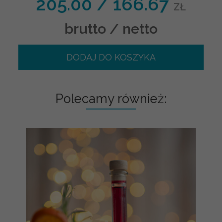
205.00
/
166.67
ZŁ
brutto / netto
DODAJ DO KOSZYKA
Polecamy również: