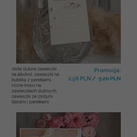
złote ślubne zawieszki
Promocja:
na alkohol, zawieszki na
2.56 PLN
/
3.20 PLN
butelkę z perełkami,
rózne treści na
zawieszkach ślubnych,
zawieszki ze złotymi
literami i perełkami