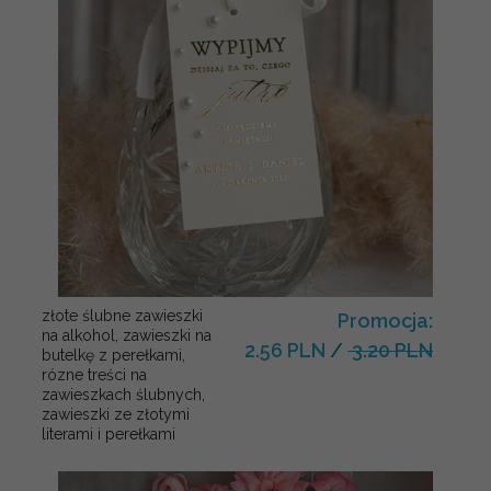
złote ślubne zawieszki
Promocja:
na alkohol, zawieszki na
2.56 PLN
/
3.20 PLN
butelkę z perełkami,
rózne treści na
zawieszkach ślubnych,
zawieszki ze złotymi
literami i perełkami