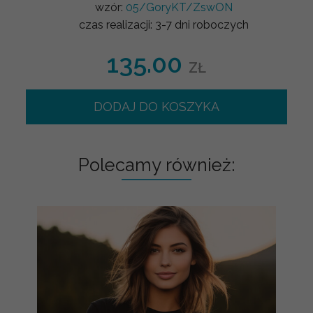
wzór:
05/GoryKT/ZswON
czas realizacji:
3-7 dni roboczych
135.00
ZŁ
DODAJ DO KOSZYKA
Polecamy również: