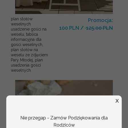
plan stołów
Promocja:
weselnych
100 PLN
/
125.00 PLN
usadzenie gości na
weselu, tablica
informacyjna dla
gości weselnych,
plan stołów na
weselu ze zdjęciem
Pary Młodej, plan
usadzenia gości
weselnych
X
Nie przegap - Zamów Podziękowania dla
Rodziców