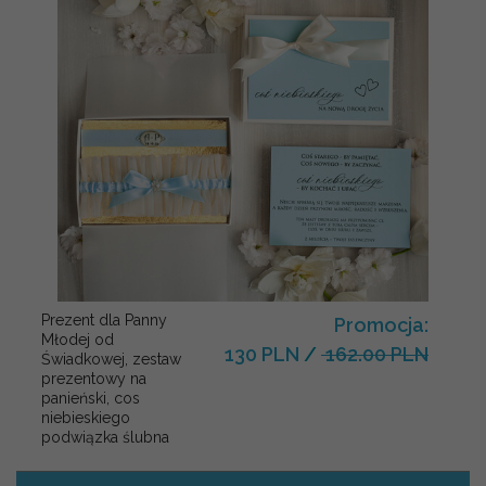
Prezent dla Panny
Promocja:
Młodej od
130 PLN
/
162.00 PLN
Świadkowej, zestaw
prezentowy na
panieński, cos
niebieskiego
podwiązka ślubna