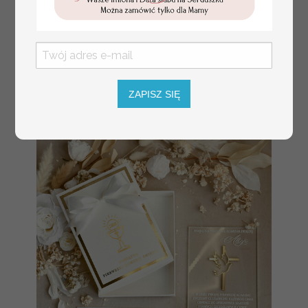
Prezent dla dziecka na narodziny
349.00 PLN
welurowy album na zdjęcia,
ZAPISZ SIĘ
pamiątka z pierwszych lat życia