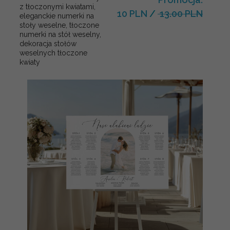
z tłoczonymi kwiatami,
10 PLN
/
13.00 PLN
eleganckie numerki na
stoły weselne, tłoczone
numerki na stół weselny,
dekoracja stołów
weselnych tłoczone
kwiaty