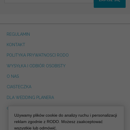
REGULAMIN
KONTAKT
POLITYKA PRYWATNOSCI RODO
WYSYŁKA I ODBIÓR OSOBISTY
O NAS
CIASTECZKA
DLA WEDDING PLANERA
dreskot.com
Używamy plików cookie do analizy ruchu i personalizacji
info@decoris.pl
reklam zgodnie z RODO. Możesz zaakceptować
wszystkie lub odmówić.