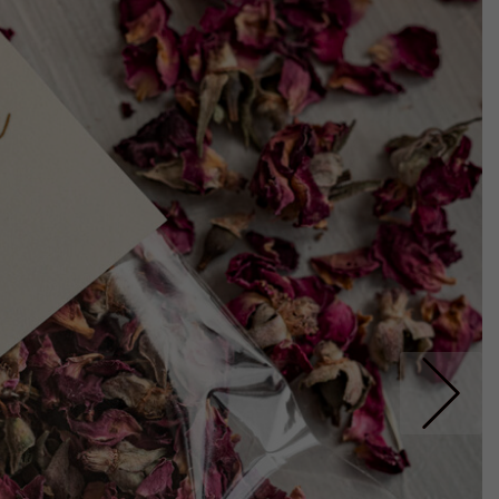
Nastepne