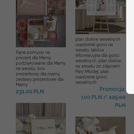
plan stołów weselnych
usadzenie gości na
weselu, tablica
Fajne pomysły na
informacyjna dla gości
prezent dla Mamy,
weselnych, plan stołów
podziękowanie dla Mamy
na weselu ze zdjęciem
na weselu, box
Pary Młodej, plan
prezentowy dla mamy,
usadzenia gości
zestawy prezentowe dla
weselnych
Mamy
Promocja:
231.00 PLN
100 PLN
/
125.00
PLN