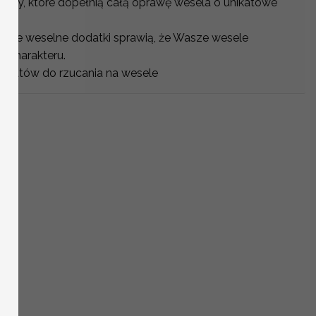
góły, które dopełnią całą oprawę wesela o unikatowe
owane weselne dodatki sprawią, że Wasze wesele
o charakteru.
 kwiatów do rzucania na wesele