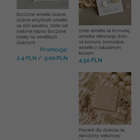
tłoczone winietki ślubne,
ślubne wizytówki winietki
na stół weselny, złote lub
złote winietki na komunię,
srebrne napisy tłoczone
winietka dekoracja stołu
kwiaty na winietkach
na komunii, komunijne
ślubnych
winietki z naturalnym
Promocja:
kłosem
2.4 PLN
/
3.00 PLN
4.50 PLN
Prezent dla dziecka na
narodziny welurowy