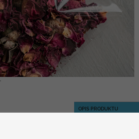
-
OPIS PRODUKTU
W tym miejscu znajdziesz
organizacji uroczystości.