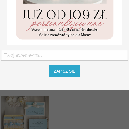
Komunijne
podziękowanie dla Matki i
Ojca Chrzestnego Rama i
kwiaty , Flowerbox Serce
podziękowania dla
chrzestnych na Komunię
Promocja:
ZAPISZ SIĘ
139.00 PLN
/
165.00 PLN