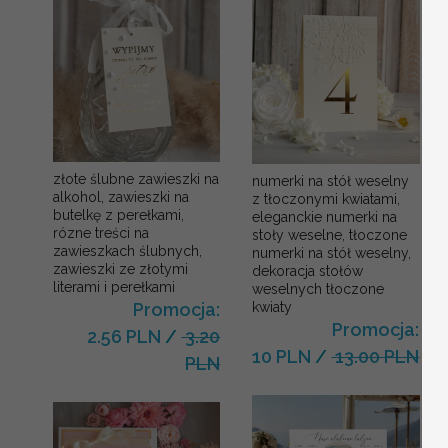
złote ślubne zawieszki na
numerki na stół weselny
alkohol, zawieszki na
z tłoczonymi kwiatami,
butelkę z perełkami,
eleganckie numerki na
rózne treści na
stoły weselne, tłoczone
zawieszkach ślubnych,
numerki na stół weselny,
zawieszki ze złotymi
dekoracja stołów
literami i perełkami
weselnych tłoczone
kwiaty
Promocja:
Promocja:
2.56 PLN
/
3.20
10 PLN
/
13.00 PLN
PLN