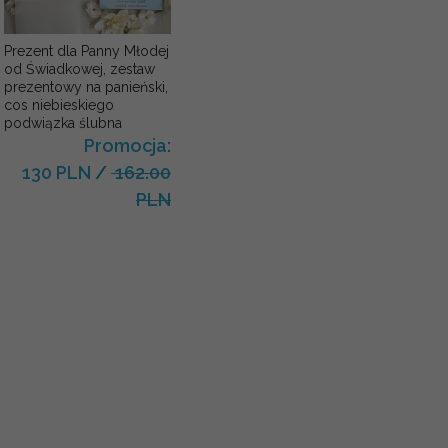
Prezent dla Panny Młodej
od Świadkowej, zestaw
prezentowy na panieński,
cos niebieskiego
podwiązka ślubna
Promocja:
130 PLN
/
162.00
PLN