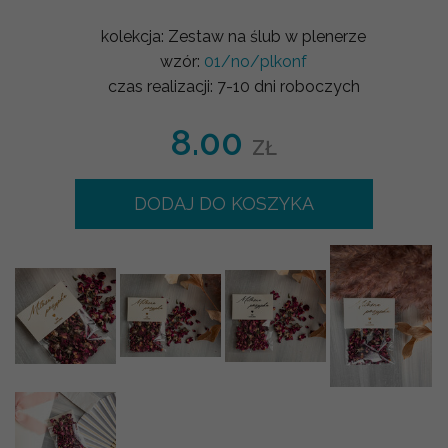
kolekcja:
Zestaw na ślub w plenerze
wzór:
01/no/plkonf
czas realizacji:
7-10 dni roboczych
8.00
ZŁ
DODAJ DO KOSZYKA