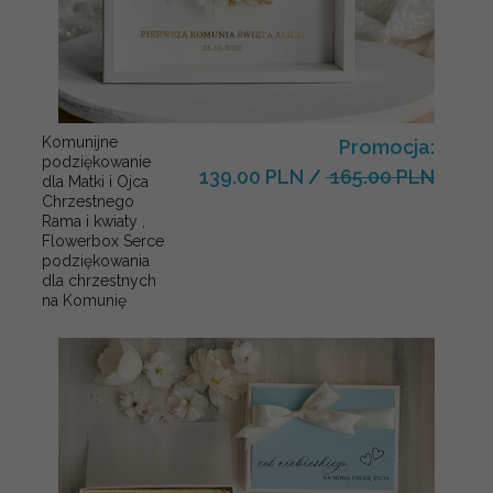
Komunijne
Promocja:
podziękowanie
139.00 PLN
/
165.00 PLN
dla Matki i Ojca
Chrzestnego
Rama i kwiaty ,
Flowerbox Serce
podziękowania
dla chrzestnych
na Komunię