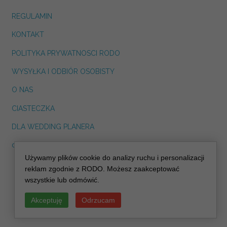
REGULAMIN
KONTAKT
POLITYKA PRYWATNOSCI RODO
WYSYŁKA I ODBIÓR OSOBISTY
O NAS
CIASTECZKA
DLA WEDDING PLANERA
dreskot.com
Używamy plików cookie do analizy ruchu i personalizacji
info@decoris.pl
reklam zgodnie z RODO. Możesz zaakceptować
wszystkie lub odmówić.
Akceptuję
Odrzucam