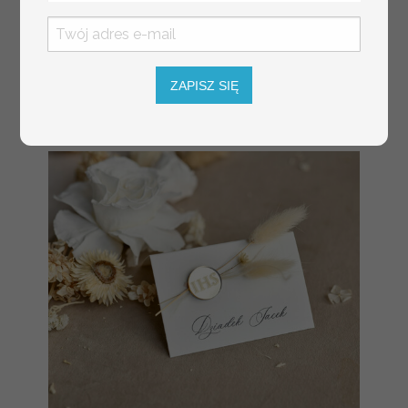
weselu, tablica
informacyjna dla
gości weselnych,
plan stołów na
weselu ze zdjęciem
ZAPISZ SIĘ
Pary Młodej, plan
usadzenia gości
weselnych