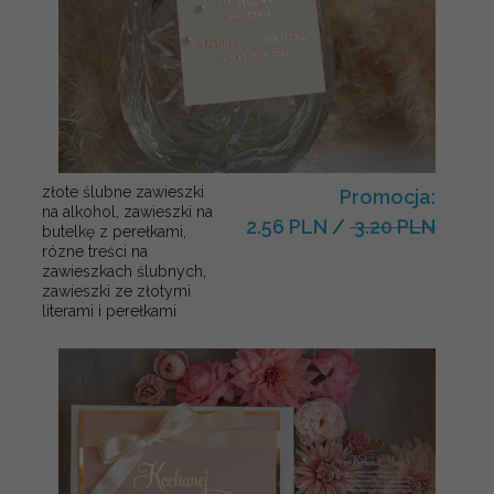
złote ślubne zawieszki
Promocja:
na alkohol, zawieszki na
2.56 PLN
/
3.20 PLN
butelkę z perełkami,
rózne treści na
zawieszkach ślubnych,
zawieszki ze złotymi
literami i perełkami