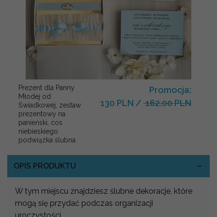
Prezent dla Panny
Promocja:
Młodej od
130 PLN
/
162.00 PLN
Świadkowej, zestaw
prezentowy na
panieński, cos
niebieskiego
podwiązka ślubna
OPIS PRODUKTU
W tym miejscu znajdziesz ślubne dekoracje, które
mogą się przydać podczas organizacji
uroczystości.