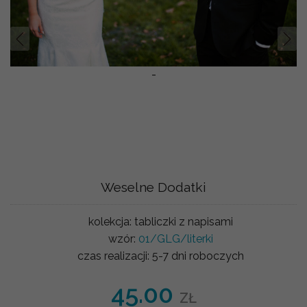
Prev
Nast
-
Weselne Dodatki
kolekcja:
tabliczki z napisami
wzór:
01/GLG/literki
czas realizacji:
5-7 dni roboczych
45.00
ZŁ