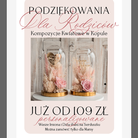
kwiaty
plan stołów
Promocja:
weselnych
100 PLN
/
125.00 PLN
usadzenie gości na