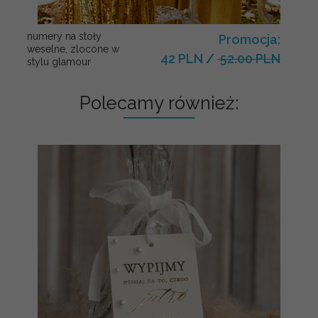
numery na stoły
Promocja:
weselne, zlocone w
42 PLN
/
52.00 PLN
stylu glamour
Polecamy również: