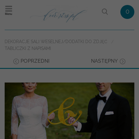
0
Menu
DEKORACJE SALI WESELNEJ/DODATKI DO ZDJĘĆ
TABLICZKI Z NAPISAMI
POPRZEDNI
NASTĘPNY