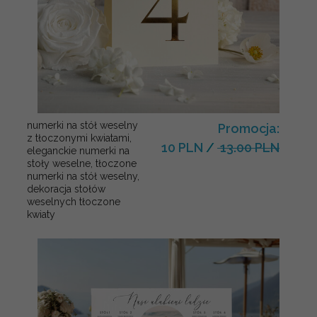
numerki na stół weselny
Promocja:
z tłoczonymi kwiatami,
10 PLN
/
13.00 PLN
eleganckie numerki na
stoły weselne, tłoczone
numerki na stół weselny,
dekoracja stołów
weselnych tłoczone
kwiaty