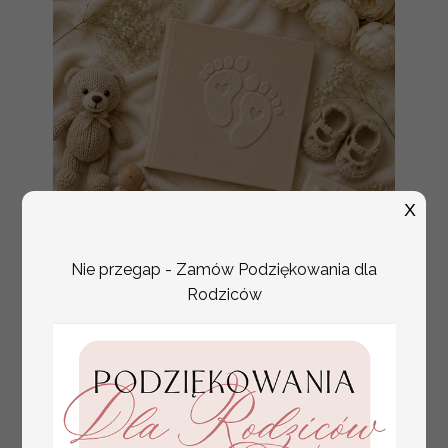
X
Nie przegap - Zamów Podziękowania dla
Rodziców
Prezent dla dziecka na narodziny
349.00 PLN
welurowy album na zdjęcia,
pamiątka z pierwszych lat życia