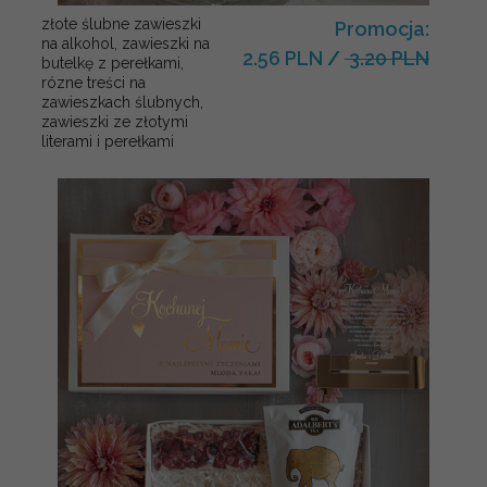
złote ślubne zawieszki
Promocja:
na alkohol, zawieszki na
2.56 PLN
/
3.20 PLN
butelkę z perełkami,
rózne treści na
zawieszkach ślubnych,
zawieszki ze złotymi
literami i perełkami