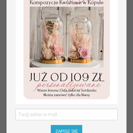
Statuetka pamiątka
Promocja:
Pierwszej Komunii
85.00 PLN
/
105.00 PLN
w pudełku,
personalizowana
Pamiątka
Komunijna
opakowanie na
pieniądze
ZAPISZ SIĘ