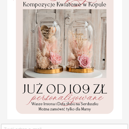
Dbamy o każdy szczegół 
Pierwszej Komunii w
pudełku,
trendy w kategorii najpięk
personalizowana
Indywidualna realizacja 
Pamiątka Komunijna
nowoczesne zaproszenia ś
opakowanie na pieniądze
Promocja:
85.00 PLN
/
105.00
Eleganckie zaproszenia ś
Delikatne zaproszenia na 
PLN
Nowoczesne zaproszenia
Rustykalne zaproszenia n
Zaproszenia ślubne glam
Nietypowe zaproszenia s
Złote zaproszenia Ślubne
Wydzierane zaproszenia 
Szarpane zaproszenia ślu
USŁUGA EKSPRESSOWA
Komunijne
Dopłata 40% do wartości 
podziękowanie dla Matki i
realizacji podanego przy 
Ojca Chrzestnego Rama i