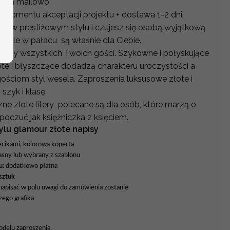
ermin mailowo
od momentu akceptacji projektu + dostawa 1-2 dni.
ość w prestiżowym stylu i czujesz się osobą wyjątkową
sele w pałacu są właśnie dla Ciebie.
oczy wszystkich Twoich gości. Szykowne i połyskujące
ote i błyszczące dodadzą charakteru uroczystości a
ościom styl wesela. Zaproszenia luksusowe złote i
szyk i klasę.
ne zlote litery polecane są dla osób, które marzą o
ię poczuć jak księżniczka z księciem.
ylu glamour złote napisy
ecikami, kolorowa koperta
asny lub wybrany z szablonu
u
: dodatkowo płatna
sztuk
apisać w polu uwagi do zamówienia zostanie
zego grafika
odelu zaproszenia.