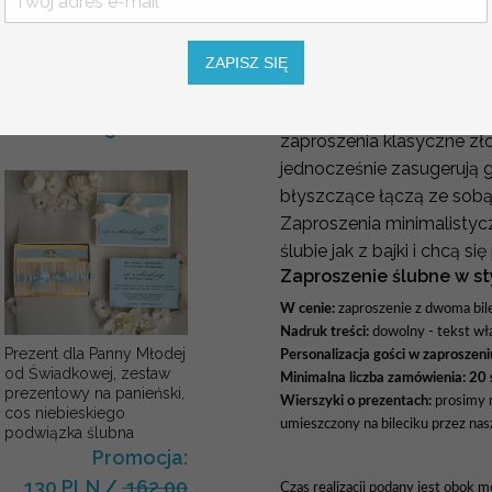
zapytaj o indywidualny t
kwiaty , Flowerbox Serce
podziękowania dla
termin realizacji liczony 
chrzestnych na Komunię
Jeżeli planujesz uroczyst
ZAPISZ SIĘ
Promocja:
to zaproszenia glamour we
139.00 PLN
/
Ten luksusowy błysk zask
165.00 PLN
zaproszenia klasyczne zł
jednocześnie zasugerują g
błyszczące łączą ze sobą 
Zaproszenia minimalistycz
ślubie jak z bajki i chcą s
Zaproszenie ślubne w st
W cenie:
zaproszenie z dwoma bil
Nadruk treści:
dowolny - tekst wł
Prezent dla Panny Młodej
Personalizacja gości w zaproszeni
od Świadkowej, zestaw
Minimalna liczba zamówienia: 20 
prezentowy na panieński,
Wierszyki o prezentach:
prosimy n
cos niebieskiego
umieszczony na bileciku przez nas
podwiązka ślubna
Promocja:
130 PLN
/
162.00
Czas realizacji podany jest obok m