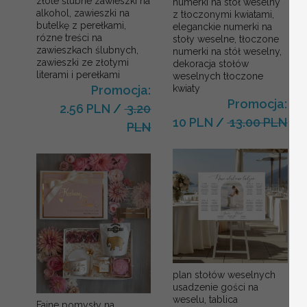
złote ślubne zawieszki na
numerki na stół weselny
alkohol, zawieszki na
z tłoczonymi kwiatami,
butelkę z perełkami,
eleganckie numerki na
rózne treści na
stoły weselne, tłoczone
zawieszkach ślubnych,
numerki na stół weselny,
zawieszki ze złotymi
dekoracja stołów
literami i perełkami
weselnych tłoczone
kwiaty
Promocja:
Promocja:
2.56 PLN
/
3.20
10 PLN
/
13.00 PLN
PLN
plan stołów weselnych
usadzenie gości na
weselu, tablica
Fajne pomysły na