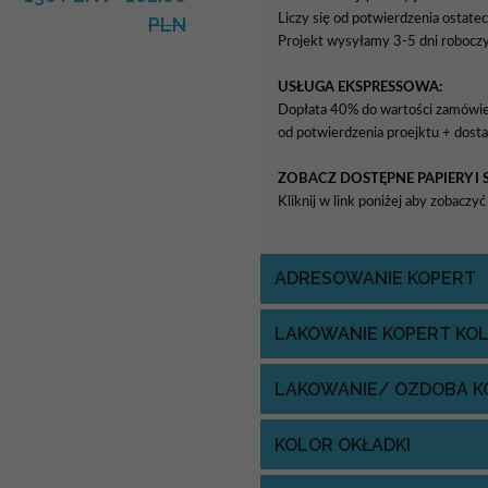
Liczy się od potwierdzenia ostatec
PLN
Projekt wysyłamy 3-5 dni roboczy
USŁUGA EKSPRESSOWA:
Dopłata 40% do wartości zamówieni
od potwierdzenia proejktu + dosta
ZOBACZ DOSTĘPNE PAPIERY I 
Kliknij w link poniżej aby zobacz
ADRESOWANIE KOPERT
LAKOWANIE KOPERT KO
LAKOWANIE/ OZDOBA K
KOLOR OKŁADKI