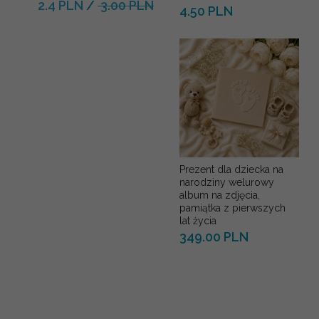
2.4 PLN
/
3.00 PLN
4.50 PLN
Prezent dla dziecka na
narodziny welurowy
album na zdjęcia,
pamiątka z pierwszych
lat życia
349.00 PLN