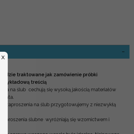
-
X
będzie traktowane jak zamówienie próbki
 przykładową treścią
nia na ślub cechują się wysoką jakością materiałów
świata.
ne zaproszenia na ślub przygotowujemy z niezwykłą
zaproszenia ślubne wyróżniają się wzornictwem i