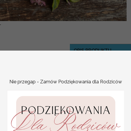
-
OPIS PRODUKTU
zamówienie na 1 sztukę 
zaproszenia ślubnego z
Nie przegap - Zamów Podziękowania dla Rodziców
Nasze nietypowe zaprosze
pozyskiwanych z całego 
Wszystkie Nasze oryginal
starannością -
dzięki temu nasze modne 
starannością wykonania.
Statuetka pamiątka