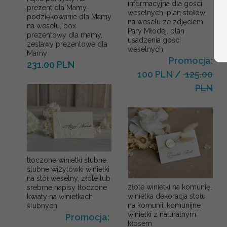
informacyjna dla gości
prezent dla Mamy,
weselnych, plan stołów
podziękowanie dla Mamy
na weselu ze zdjęciem
na weselu, box
Pary Młodej, plan
prezentowy dla mamy,
usadzenia gości
zestawy prezentowe dla
weselnych
Mamy
Promocja:
231.00 PLN
100 PLN
/
125.00
PLN
tłoczone winietki ślubne,
ślubne wizytówki winietki
na stół weselny, złote lub
złote winietki na komunię,
srebrne napisy tłoczone
winietka dekoracja stołu
kwiaty na winietkach
na komunii, komunijne
ślubnych
winietki z naturalnym
Promocja:
kłosem