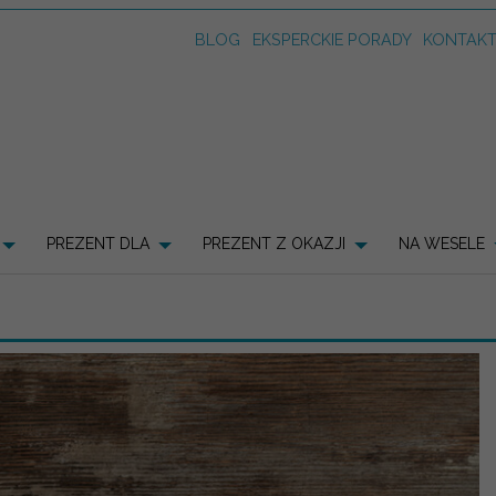
BLOG
EKSPERCKIE PORADY
KONTAK
PREZENT DLA
PREZENT Z OKAZJI
NA WESELE