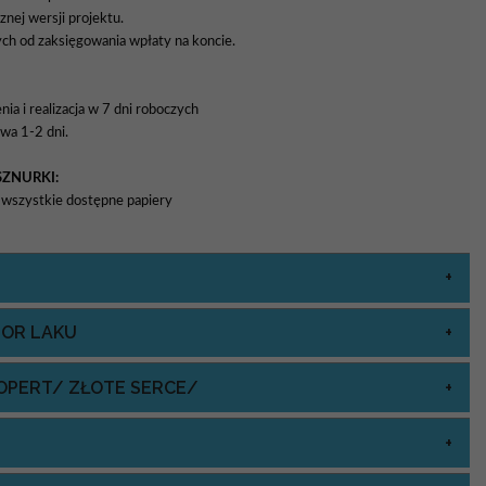
znej wersji projektu.
ch od zaksięgowania wpłaty na koncie.
a i realizacja w 7 dni roboczych
wa 1-2 dni.
SZNURKI:
yć wszystkie dostępne papiery
LOR LAKU
OPERT/ ZŁOTE SERCE/