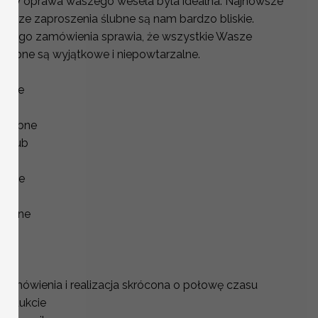
aby oprawa waszego wesela byla idealna. Najnowsze
niejsze zaproszenia ślubne są nam bardzo bliskie.
każdego zamówienia sprawia, że wszystkie Wasze
lubne są wyjątkowe i niepowtarzalne.
lubne
ślub
 ślubne
a ślub
our
lubne
ślubne
bne
:
zamówienia i realizacja skrócona o połowę czasu
produkcie