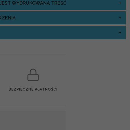
J JEST WYDRUKOWANA TREŚĆ
RZENIA
BEZPIECZNE PŁATNOŚCI