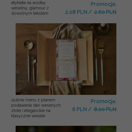
etykieta na wódkę
Promocja:
weselną, glamour z
2.08 PLN
/
2.60 PLN
dowolnym tekstem
ślubne menu z planem
Promocja:
podawania dań wesenych,
6 PLN
/
8.00 PLN
złote i eleganckie na
klasyczne wesele