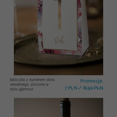
tabliczka z numerem stołu
Promocja:
weselnego, zlocone w
7 PLN
/
8.50 PLN
stylu glamour