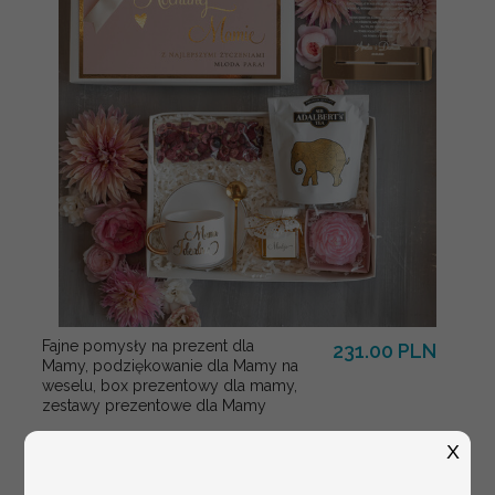
Fajne pomysły na prezent dla
231.00 PLN
Mamy, podziękowanie dla Mamy na
weselu, box prezentowy dla mamy,
zestawy prezentowe dla Mamy
X