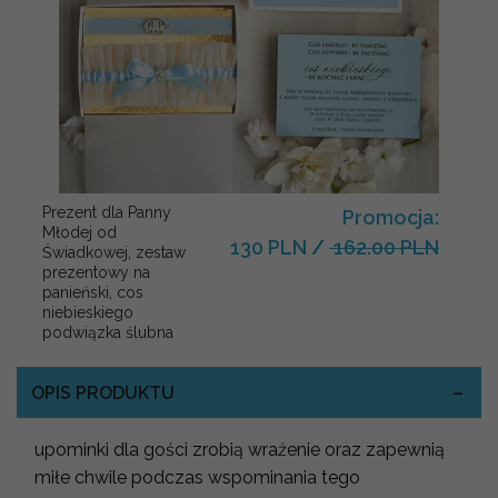
Prezent dla Panny
Promocja:
Młodej od
130 PLN
/
162.00 PLN
Świadkowej, zestaw
prezentowy na
panieński, cos
niebieskiego
podwiązka ślubna
OPIS PRODUKTU
upominki dla gości zrobią wrażenie oraz zapewnią
miłe chwile podczas wspominania tego