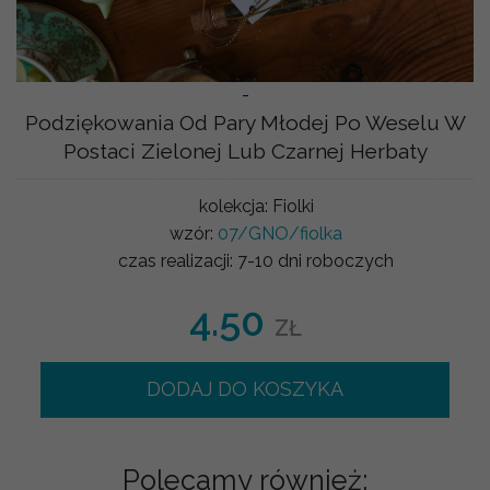
-
Podziękowania Od Pary Młodej Po Weselu W
Postaci Zielonej Lub Czarnej Herbaty
kolekcja:
Fiolki
wzór:
07/GNO/fiolka
czas realizacji:
7-10 dni roboczych
4.50
ZŁ
DODAJ DO KOSZYKA
Polecamy również: