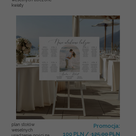
kwiaty
plan stołów
Promocja:
weselnych
100 PLN
/
125.00 PLN
usadzenie gości na