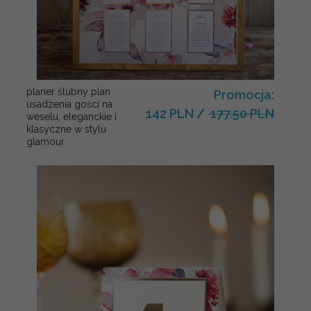
planer ślubny plan
Promocja:
usadzenia gości na
142 PLN
/
177.50 PLN
weselu, eleganckie i
klasyczne w stylu
glamour