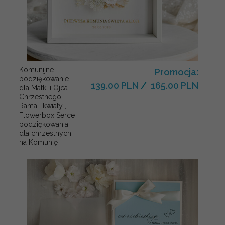
Komunijne
Promocja:
podziękowanie
139.00 PLN
/
165.00 PLN
dla Matki i Ojca
Chrzestnego
Rama i kwiaty ,
Flowerbox Serce
podziękowania
dla chrzestnych
na Komunię