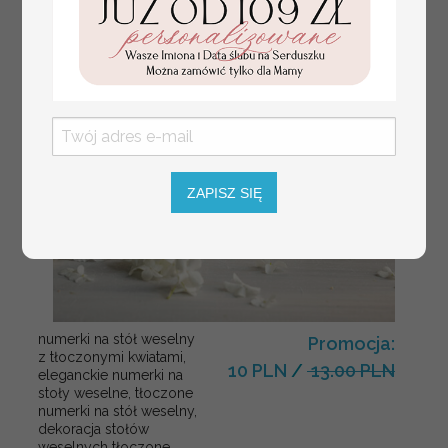
ZAPISZ SIĘ
numerki na stół weselny
Promocja:
z tłoczonymi kwiatami,
10 PLN
/
13.00 PLN
eleganckie numerki na
stoły weselne, tłoczone
numerki na stół weselny,
dekoracja stołów
weselnych tłoczone