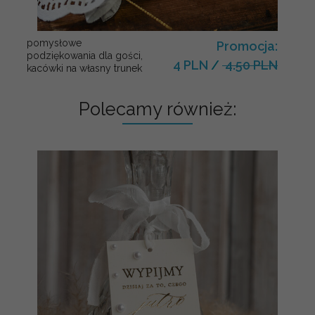
pomysłowe
Promocja:
podziękowania dla gości,
4 PLN
/
4.50 PLN
kacówki na własny trunek
Polecamy również: