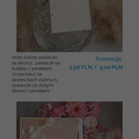
złote ślubne zawieszki
Promocja:
na alkohol, zawieszki na
2.56 PLN
/
3.20 PLN
butelkę z perełkami,
rózne treści na
zawieszkach ślubnych,
zawieszki ze złotymi
literami i perełkami