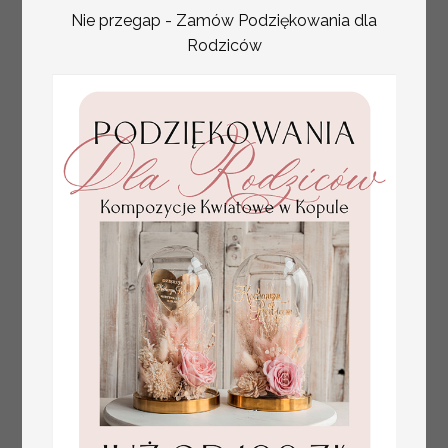
Nie przegap - Zamów Podziękowania dla
Rodziców
tłoczone winietki ślubne,
Promocja:
ślubne wizytówki winietki
2.4 PLN
/
3.00 PLN
na stół weselny, złote
lub srebrne napisy
tłoczone kwiaty na
winietkach ślubnych