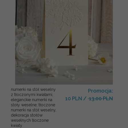
numerki na stół weselny
Promocja:
z tłoczonymi kwiatami,
10 PLN
/
13.00 PLN
eleganckie numerki na
stoły weselne, tłoczone
numerki na stół weselny,
dekoracja stołów
weselnych tłoczone
kwiaty