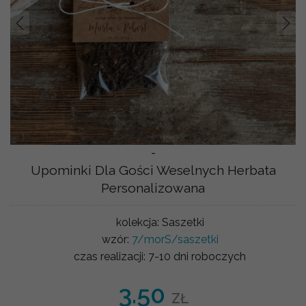
Prev
Nast
-
Upominki Dla Gości Weselnych Herbata
Personalizowana
kolekcja:
Saszetki
wzór:
7/morS/saszetki
czas realizacji:
7-10 dni roboczych
3.50
ZŁ