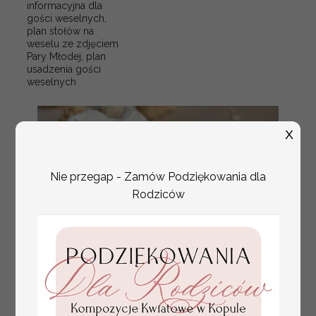
informacyjna dla
gości weselnych,
plan stołów na
weselu ze zdjęciem
Pary Młodej, plan
usadzenia gości
weselnych
X
Nie przegap - Zamów Podziękowania dla
Rodziców