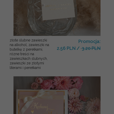
złote ślubne zawieszki
Promocja:
na alkohol, zawieszki na
2.56 PLN
/
3.20 PLN
butelkę z perełkami,
rózne treści na
zawieszkach ślubnych,
zawieszki ze złotymi
literami i perełkami