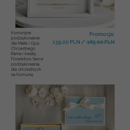
Komunijne
Promocja:
podziękowanie
139.00 PLN
/
165.00 PLN
dla Matki i Ojca
Chrzestnego
Rama i kwiaty ,
Flowerbox Serce
podziękowania
dla chrzestnych
na Komunię