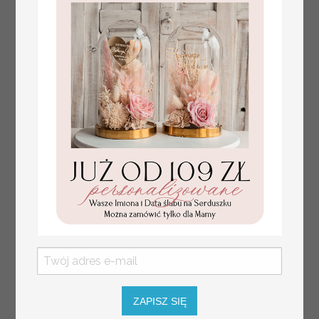
złote winietki na komunię, winietka
4.50 PLN
dekoracja stołu na komunii, komunijne
winietki z naturalnym kłosem
ZAPISZ SIĘ
Prezent dla dziecka na narodziny
349.00 PLN