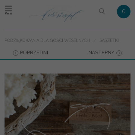
0
Menu
PODZIĘKOWANIA DLA GOŚCI WESELNYCH
SASZETKI
POPRZEDNI
NASTĘPNY