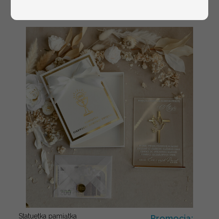
welurowy album na zdjęcia,
pamiątka z pierwszych lat życia
Statuetka pamiątka
Promocja: