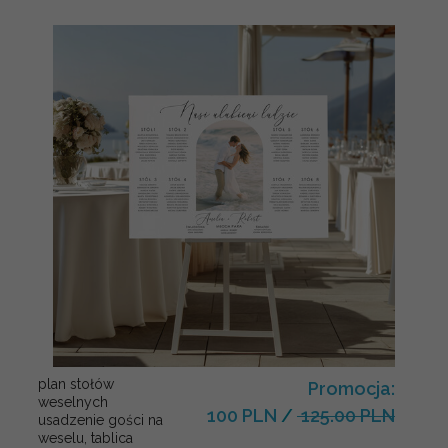
plan stołów
Promocja:
weselnych
100 PLN
/
125.00 PLN
usadzenie gości na
weselu, tablica