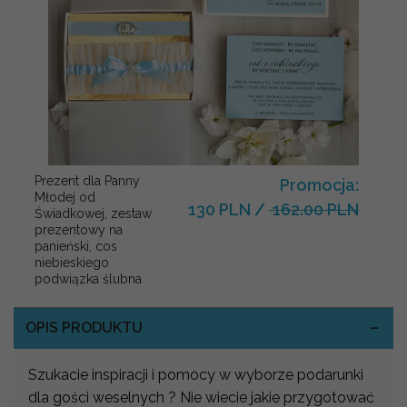
Prezent dla Panny
Promocja:
Młodej od
130 PLN
/
162.00 PLN
Świadkowej, zestaw
prezentowy na
panieński, cos
niebieskiego
podwiązka ślubna
OPIS PRODUKTU
Szukacie inspiracji i pomocy w wyborze podarunki
dla gości weselnych ? Nie wiecie jakie przygotować