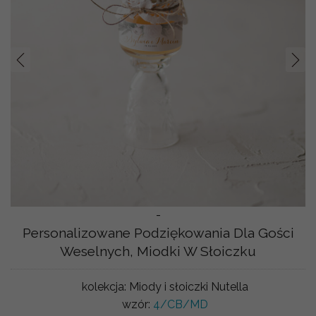
Prev
Nast
-
Personalizowane Podziękowania Dla Gości
Weselnych, Miodki W Słoiczku
kolekcja:
Miody i słoiczki Nutella
wzór:
4/CB/MD