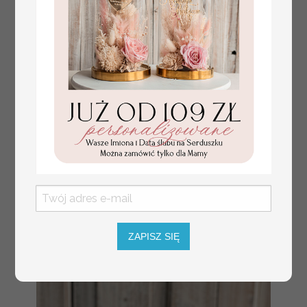
Fajne pomysły na prezent dla
231.00 PLN
Mamy, podziękowanie dla Mamy na
ZAPISZ SIĘ
weselu, box prezentowy dla mamy,
zestawy prezentowe dla Mamy