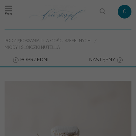
0
Menu
PODZIĘKOWANIA DLA GOŚCI WESELNYCH
MIODY I SŁOICZKI NUTELLA
POPRZEDNI
NASTĘPNY