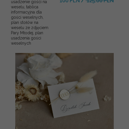
100 PLN
/
125.00 PLN
usadzenie gości na
weselu, tablica
informacyjna dla
gości weselnych,
plan stołów na
weselu ze zdjęciem
Pary Młodej, plan
usadzenia gości
weselnych