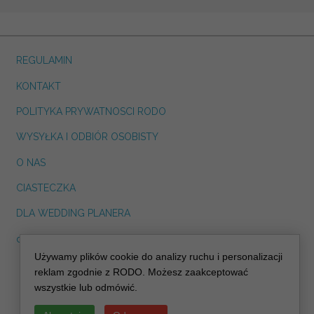
REGULAMIN
KONTAKT
POLITYKA PRYWATNOSCI RODO
WYSYŁKA I ODBIÓR OSOBISTY
O NAS
CIASTECZKA
DLA WEDDING PLANERA
dreskot.com
Używamy plików cookie do analizy ruchu i personalizacji
info@decoris.pl
reklam zgodnie z RODO. Możesz zaakceptować
wszystkie lub odmówić.