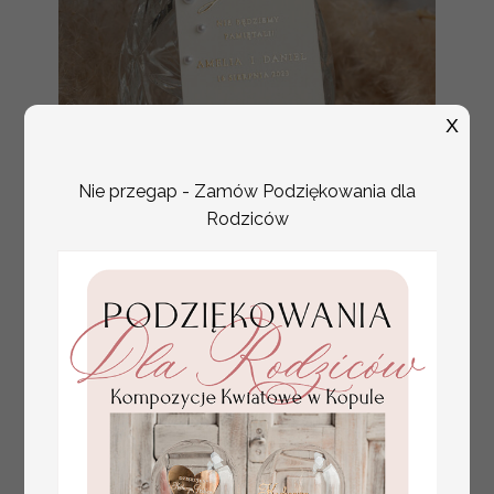
X
Nie przegap - Zamów Podziękowania dla
złote ślubne zawieszki
Promocja:
Rodziców
na alkohol, zawieszki na
2.56 PLN
/
3.20 PLN
butelkę z perełkami,
rózne treści na
zawieszkach ślubnych,
zawieszki ze złotymi
literami i perełkami