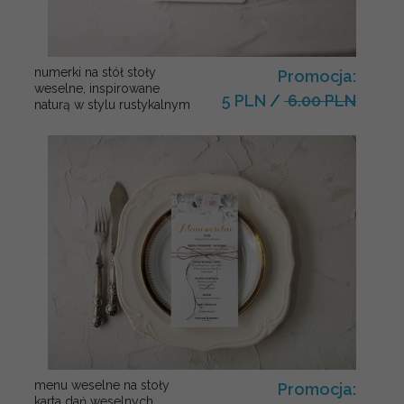
numerki na stół stoły
Promocja:
weselne, inspirowane
5 PLN
/
6.00 PLN
naturą w stylu rustykalnym
menu weselne na stoły
Promocja:
karta dań weselnych,