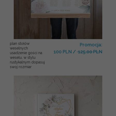
plan stołów
Promocja:
weselnych
100 PLN
/
125.00 PLN
usadzenie gości na
weselu, w stylu
rustykalnym dopasuj
swoj rozmiar