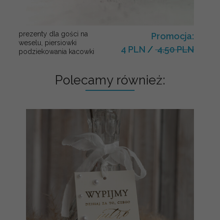
prezenty dla gości na
Promocja:
weselu, piersiowki
4 PLN
/
4.50 PLN
podziekowania kacowki
Polecamy również: