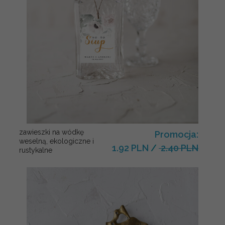
zawieszki na wódkę
Promocja:
weselną, ekologiczne i
1.92 PLN
/
2.40 PLN
rustykalne