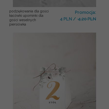
podziękowania dla gości
Promocja:
kacówki upominki dla
4 PLN
/
4.20 PLN
gości weselnych
piersiówka