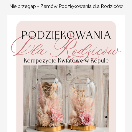
personalizowana
zapomną go na długo!
Pamiątka Komunijna
Nie przegap - Zamów Podziękowania dla Rodziców
Cena dotyczy jednej sztuk
opakowanie na pieniądze
Promocja:
wstążki do wyboru.
85.00 PLN
/
105.00
Napisy i czcionki do wybo
Pomysł na oryginalne pre
PLN
sloiczki do miodu poza p
pyszny!
Nawet jeśli ktoś nie jest 
zimowej gorącej herbacie,
Jako weselny prezent miodz
weselu można spokojnie 
zimy. Brzmi dobrze?
Jeżeli robicie własne prz
spersonalizujemy wedle 
Komunijne
Grafika, tekst, sznurek d
podziękowanie dla Matki i
Podziękowania dla Gości
Ojca Chrzestnego Rama i
kwiaty , Flowerbox Serce
Doskonały, unikalny pyszny i sło
podziękowania dla