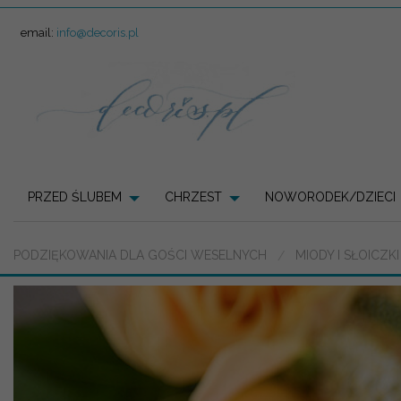
email:
info@decoris.pl
PRZED ŚLUBEM
CHRZEST
NOWORODEK/DZIECI
PODZIĘKOWANIA DLA GOŚCI WESELNYCH
MIODY I SŁOICZK