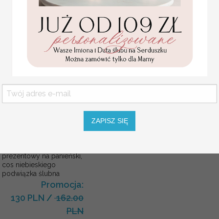
chrzestnych na Komunię
Słoiczek 40 g
Promocja:
Możliwość zamówienia pustego pr
139.00 PLN
/
165.00 PLN
Słoiczek z miodem wysyłany jako 
WYPEŁNIENIE
KOLOR SZNURKA
ZAPISZ SIĘ
Prezent dla Panny Młodej
od Świadkowej, zestaw
prezentowy na panieński,
cos niebieskiego
podwiązka ślubna
Promocja:
130 PLN
/
162.00
PLN