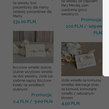
na weselu ze zdjęciem
na weselu, box
Pary Młodej, plan
prezentowy dla mamy,
usadzenia gości
zestawy prezentowe dla
weselnych
Mamy
Promocja:
231.00 PLN
100 PLN
/
125.00
PLN
tłoczone winietki ślubne,
ślubne wizytówki winietki
na stół weselny, złote lub
złote winietki na komunię,
srebrne napisy tłoczone
winietka dekoracja stołu
kwiaty na winietkach
na komunii, komunijne
ślubnych
winietki z naturalnym
Promocja:
kłosem
2.4 PLN
/
3.00 PLN
4.50 PLN