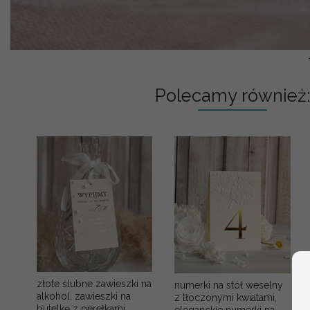
Polecamy również:
złote ślubne zawieszki na
numerki na stół weselny
alkohol, zawieszki na
z tłoczonymi kwiatami,
butelkę z perełkami,
eleganckie numerki na