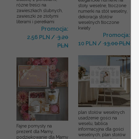
rózne treści na
stoły weselne, tłoczone
zawieszkach ślubnych,
numerki na stół weselny,
zawieszki ze złotymi
dekoracja stołów
literami i perełkami
weselnych tłoczone
kwiaty
Promocja:
Promocja:
2.56 PLN
/
3.20
10 PLN
/
13.00 PLN
PLN
plan stołów weselnych
usadzenie gości na
weselu, tablica
Fajne pomysły na
informacyjna dla gości
prezent dla Mamy,
weselnych, plan stołów
podziękowanie dla Mamy