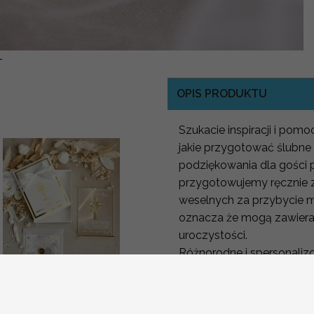
-
OPIS PRODUKTU
Szukacie inspiracji i pom
jakie przygotować ślubne
podziękowania dla gości
przygotowujemy ręcznie z
weselnych za przybycie 
oznacza że mogą zawiera
uroczystości.
Różnorodne i spersonaliz
wyjątkowość Waszego Wie
Statuetka pamiątka
pamiątki dla gości wesel
Pierwszej Komunii w
pudełku,
uczestników wesela. Dzi