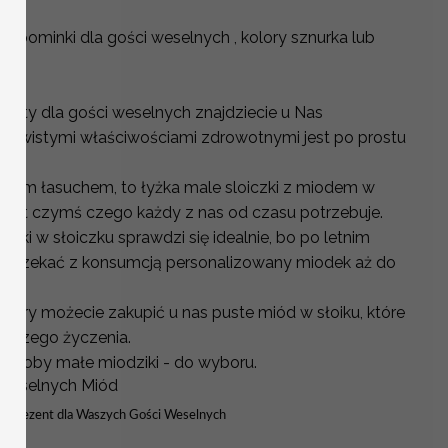
i upominki dla gości weselnych , kolory sznurka lub
ru.
zenty dla gości weselnych znajdziecie u Nas
czywistymi właściwościami zdrowotnymi jest po prostu
wielkim łasuchem, to łyżka male sloiczki z miodem w
 jest czymś czego każdy z nas od czasu potrzebuje.
iki w słoiczku sprawdzi się idealnie, bo po letnim
poczekać z konsumcją personalizowany miodek aż do
etwory możecie zakupić u nas puste miód w słoiku, które
Waszego życzenia.
o ozdoby małe miodziki - do wyboru.
 Weselnych Miód
dki prezent dla Waszych Gości Weselnych