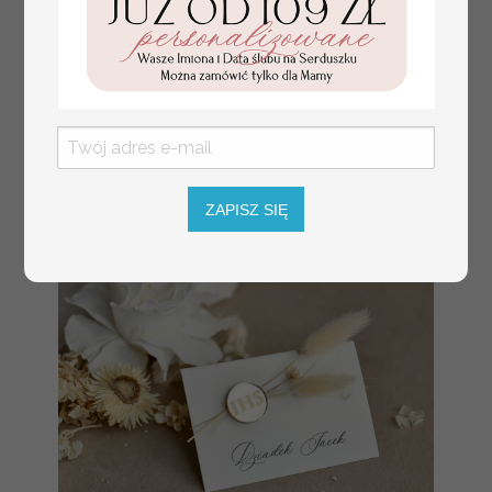
plan stołów
Promocja:
weselnych
100 PLN
/
125.00 PLN
usadzenie gości na
weselu, tablica
informacyjna dla
gości weselnych,
plan stołów na
weselu ze zdjęciem
Pary Młodej, plan
usadzenia gości
weselnych
ZAPISZ SIĘ