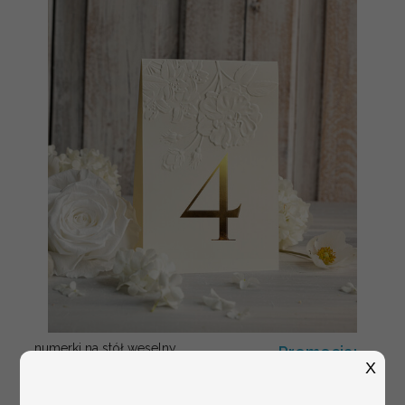
numerki na stół weselny
Promocja:
z tłoczonymi kwiatami,
X
10 PLN
/
13.00 PLN
eleganckie numerki na
stoły weselne, tłoczone