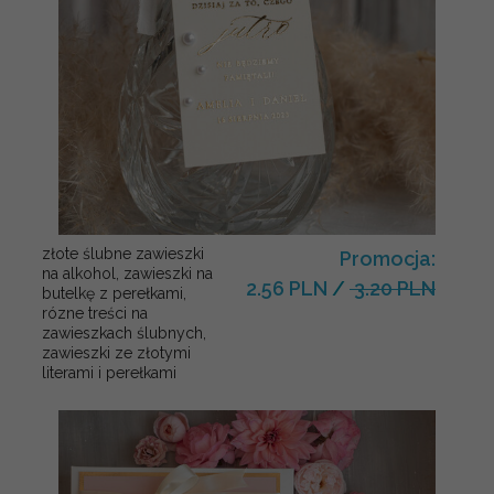
złote ślubne zawieszki
Promocja:
na alkohol, zawieszki na
2.56 PLN
/
3.20 PLN
butelkę z perełkami,
rózne treści na
zawieszkach ślubnych,
zawieszki ze złotymi
literami i perełkami