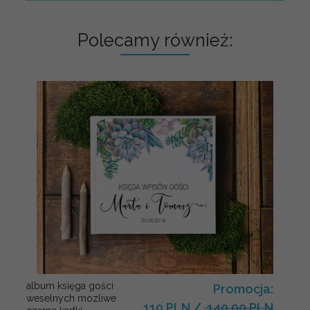
Polecamy również:
album księga gości
Promocja:
weselnych mozliwe
119 PLN
/
140.00 PLN