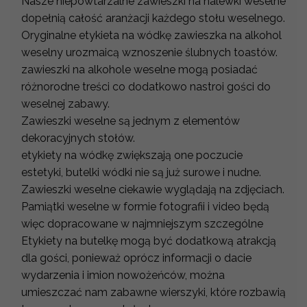
Nasze niepowtarzalne zawieszki na nalewki weselne
dopełnią całość aranżacji każdego stołu weselnego.
Oryginalne etykieta na wódkę zawieszka na alkohol
weselny urozmaicą wznoszenie ślubnych toastów.
zawieszki na alkohole weselne mogą posiadać
różnorodne treści co dodatkowo nastroi gości do
weselnej zabawy.
Zawieszki weselne są jednym z elementów
dekoracyjnych stołów.
etykiety na wódkę zwiększają one poczucie
estetyki, butelki wódki nie są już surowe i nudne.
Zawieszki weselne ciekawie wyglądają na zdjęciach.
Pamiątki weselne w formie fotografii i video będą
więc dopracowane w najmniejszym szczególne
Etykiety na butelkę mogą być dodatkową atrakcją
dla gości, ponieważ oprócz informacji o dacie
wydarzenia i imion nowożeńców, można
umieszczać nam zabawne wierszyki, które rozbawią