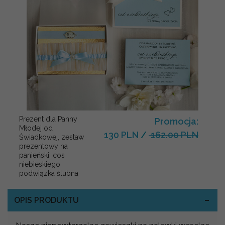
Prezent dla Panny
Promocja:
Młodej od
130 PLN
/
162.00 PLN
Świadkowej, zestaw
prezentowy na
panieński, cos
niebieskiego
podwiązka ślubna
OPIS PRODUKTU