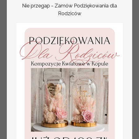
numerki na stół weselny,
Nie przegap - Zamów Podziękowania dla
dekoracja stołów
Rodziców
weselnych tłoczone
kwiaty