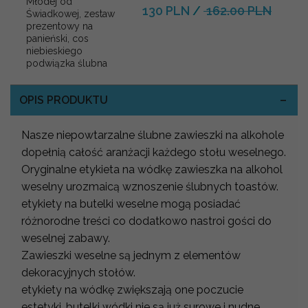
Młodej od
130 PLN
/
162.00 PLN
Świadkowej, zestaw
prezentowy na
panieński, cos
niebieskiego
podwiązka ślubna
OPIS PRODUKTU
Nasze niepowtarzalne ślubne zawieszki na alkohole
dopełnią całość aranżacji każdego stołu weselnego.
Oryginalne etykieta na wódkę zawieszka na alkohol
weselny urozmaicą wznoszenie ślubnych toastów.
etykiety na butelki weselne mogą posiadać
różnorodne treści co dodatkowo nastroi gości do
weselnej zabawy.
Zawieszki weselne są jednym z elementów
dekoracyjnych stołów.
etykiety na wódkę zwiększają one poczucie
estetyki, butelki wódki nie są już surowe i nudne.