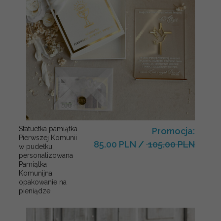
Statuetka pamiątka
Promocja:
Pierwszej Komunii
85.00 PLN
/
105.00 PLN
w pudełku,
personalizowana
Pamiątka
Komunijna
opakowanie na
pieniądze