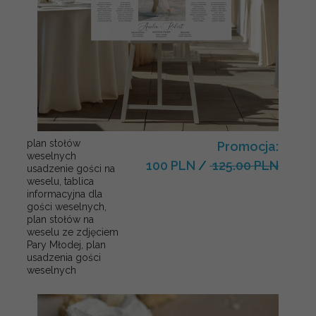
plan stołów
Promocja:
weselnych
100 PLN
/
125.00 PLN
usadzenie gości na
weselu, tablica
informacyjna dla
gości weselnych,
plan stołów na
weselu ze zdjęciem
Pary Młodej, plan
usadzenia gości
weselnych