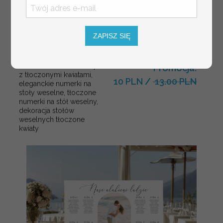
ZAPISZ SIĘ
numerki na stół weselny
Promocja:
z tłoczonymi kwiatami,
10 PLN
/
13.00 PLN
eleganckie numerki na
stoły weselne, tłoczone
numerki na stół weselny,
dekoracja stołów
weselnych tłoczone
kwiaty