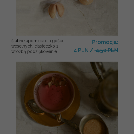
ślubne upominki dla gości
Promocja:
weselnych, ciasteczko z
4 PLN
/
4.50 PLN
wrożbą podziękowanie