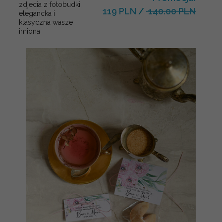
zdjecia z fotobudki,
119 PLN
/
140.00 PLN
elegancka i
klasyczna wasze
imiona