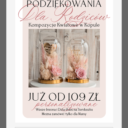
tłoczone winietki ślubne,
Promocja:
ślubne wizytówki winietki
2.4 PLN
/
3.00 PLN
na stół weselny, złote
lub srebrne napisy
tłoczone kwiaty na
winietkach ślubnych