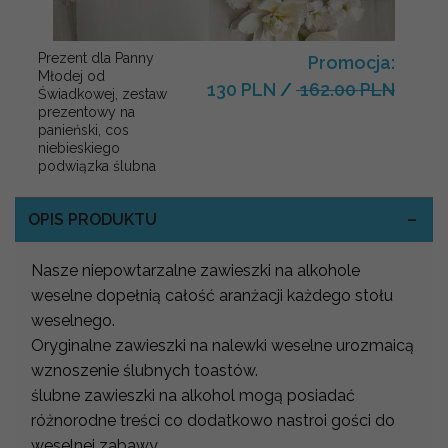
Prezent dla Panny
Promocja:
Młodej od
130 PLN
/
162.00 PLN
Świadkowej, zestaw
prezentowy na
panieński, cos
niebieskiego
podwiązka ślubna
OPIS PRODUKTU
Nasze niepowtarzalne zawieszki na alkohole
weselne dopełnią całość aranżacji każdego stołu
weselnego.
Oryginalne zawieszki na nalewki weselne urozmaicą
wznoszenie ślubnych toastów.
ślubne zawieszki na alkohol mogą posiadać
różnorodne treści co dodatkowo nastroi gości do
weselnej zabawy.