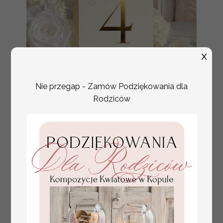
X
Nie przegap - Zamów Podziękowania dla
Rodziców
numerki na stół weselny
Promocja:
z tłoczonymi kwiatami,
10 PLN
/
13.00 PLN
eleganckie numerki na
stoły weselne, tłoczone
numerki na stół weselny,
dekoracja stołów
weselnych tłoczone
kwiaty