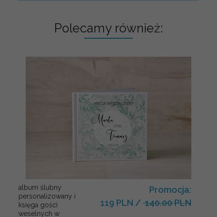
Polecamy również:
album ślubny
Promocja:
personalizowany i
119 PLN
/
140.00 PLN
księga gości
weselnych w