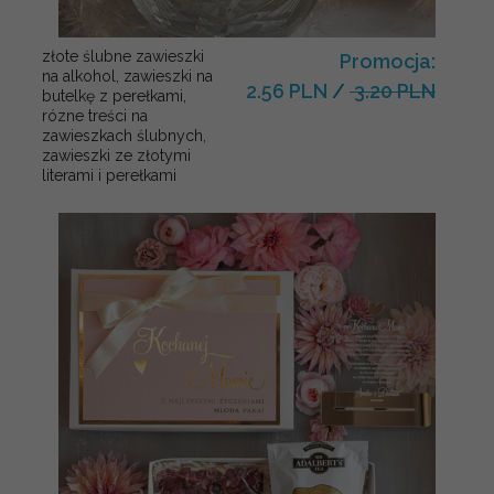
złote ślubne zawieszki
Promocja:
na alkohol, zawieszki na
2.56 PLN
/
3.20 PLN
butelkę z perełkami,
rózne treści na
zawieszkach ślubnych,
zawieszki ze złotymi
literami i perełkami