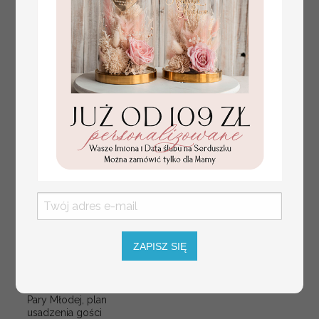
plan stołów
Promocja:
weselnych
100 PLN
/
125.00 PLN
usadzenie gości na
weselu, tablica
ZAPISZ SIĘ
informacyjna dla
gości weselnych,
plan stołów na
weselu ze zdjęciem
Pary Młodej, plan
usadzenia gości