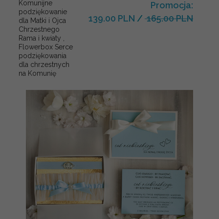
Komunijne
Promocja:
podziękowanie
139.00 PLN
/
165.00 PLN
dla Matki i Ojca
Chrzestnego
Rama i kwiaty ,
Flowerbox Serce
podziękowania
dla chrzestnych
na Komunię