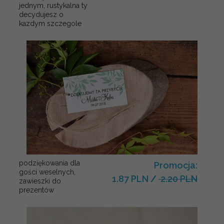
jednym, rustykalna ty
decydujesz o
kazdym szczegole
podziękowania dla
Promocja:
gości weselnych,
1.87 PLN
/
2.20 PLN
zawieszki do
prezentów