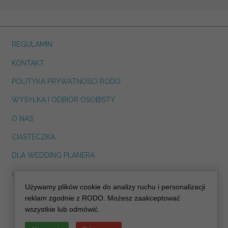
REGULAMIN
KONTAKT
POLITYKA PRYWATNOSCI RODO
WYSYŁKA I ODBIÓR OSOBISTY
O NAS
CIASTECZKA
DLA WEDDING PLANERA
dreskot.com
Używamy plików cookie do analizy ruchu i personalizacji
info@decoris.pl
reklam zgodnie z RODO. Możesz zaakceptować
wszystkie lub odmówić.