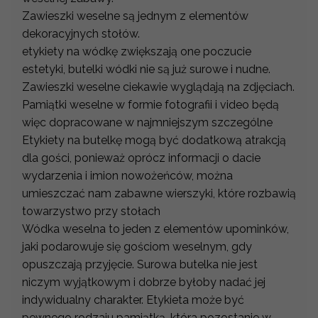
Zawieszki weselne są jednym z elementów
dekoracyjnych stołów.
etykiety na wódkę zwiększają one poczucie
estetyki, butelki wódki nie są już surowe i nudne.
Zawieszki weselne ciekawie wyglądają na zdjęciach.
Pamiątki weselne w formie fotografii i video będą
więc dopracowane w najmniejszym szczególne
Etykiety na butelkę mogą być dodatkową atrakcją
dla gości, ponieważ oprócz informacji o dacie
wydarzenia i imion nowożeńców, można
umieszczać nam zabawne wierszyki, które rozbawią
towarzystwo przy stołach
Wódka weselna to jeden z elementów upominków,
jaki podarowuje się gościom weselnym, gdy
opuszczają przyjęcie. Surowa butelka nie jest
niczym wyjątkowym i dobrze byłoby nadać jej
indywidualny charakter. Etykieta może być
pewnego rodzaju pamiątką, która pozostanie w