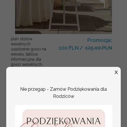
plan stołów
Promocja:
weselnych
100 PLN
/
125.00 PLN
usadzenie gości na
weselu, tablica
informacyjna dla
gości weselnych,
plan stołów na
X
weselu ze zdjęciem
Pary Młodej, plan
usadzenia gości
Nie przegap - Zamów Podziękowania dla
weselnych
Rodziców