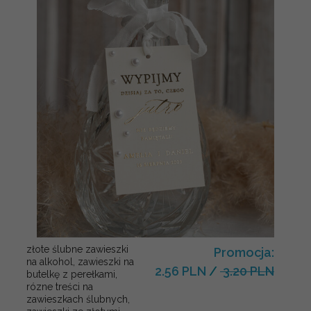
złote ślubne zawieszki
Promocja:
na alkohol, zawieszki na
2.56 PLN
/
3.20 PLN
butelkę z perełkami,
rózne treści na
zawieszkach ślubnych,