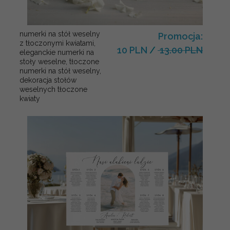
numerki na stół weselny
Promocja:
z tłoczonymi kwiatami,
10 PLN
/
13.00 PLN
eleganckie numerki na
stoły weselne, tłoczone
numerki na stół weselny,
dekoracja stołów
weselnych tłoczone
kwiaty