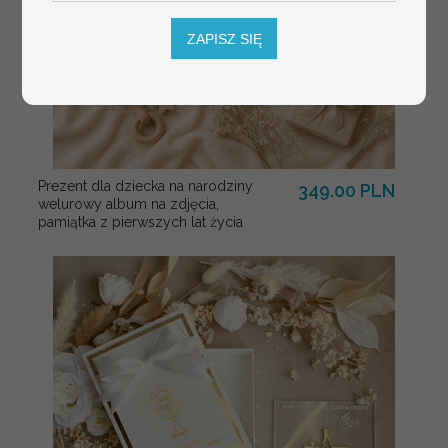
ZAPISZ SIĘ
Prezent dla dziecka na narodziny
349.00 PLN
welurowy album na zdjęcia,
pamiątka z pierwszych lat życia