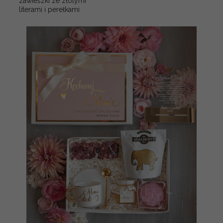
zawieszki ze złotymi
literami i perełkami