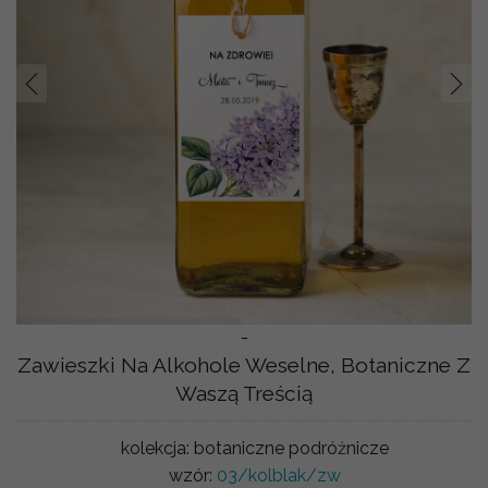
Prev
Nast
-
Zawieszki Na Alkohole Weselne, Botaniczne Z
Waszą Treścią
kolekcja:
botaniczne podróżnicze
wzór:
03/kolblak/zw