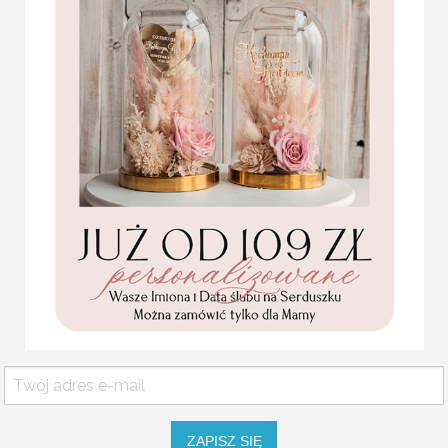
wymiary: około 7 cm na 11 cm
minimalna ilość - 20 sztuk z jedną
USŁUGA EKSPRESSOWA:
Statuetka pamiątka
Dopłata 40% do wartości zamówien
Pierwszej Komunii w
pudełku,
personalizowana
Pamiątka Komunijna
KOLOR OKŁADKI
opakowanie na pieniądze
Promocja:
KOLOR PAPIERU NA NIE
85.00 PLN
/
105.00
PLN
KOLOR SZNURKA
ZAPISZ SIĘ