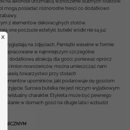
zki na alkohole urozmaicą wznoszenie ślubnych toastów.
hol mogą posiadać różnorodne treści co dodatkowo
 zabawy.
nym z elementów dekoracyjnych stołów.
ją one poczucie estetyki, butelki wódki nie są już
X
e wyglądają na zdjęciach. Pamiątki weselne w formie
więc dopracowane w najmniejszym szczególne
 być dodatkową atrakcją dla gości, ponieważ oprócz
zenia i imion nowożeńców, można umieszczać nam
 rozbawią towarzystwo przy stołach
z elementów upominków, jaki podarowuje się gościom
 przyjęcie. Surowa butelka nie jest niczym wyjątkowym
 indywidualny charakter. Etykieta może być pewnego
ozostanie w domach gości na długie lata i wzbudzi
OTANICZNYM