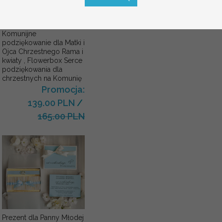
Komunijne
podziękowanie dla Matki i
Ojca Chrzestnego Rama i
kwiaty , Flowerbox Serce
podziękowania dla
chrzestnych na Komunię
Promocja:
139.00 PLN
/
165.00 PLN
Prezent dla Panny Młodej