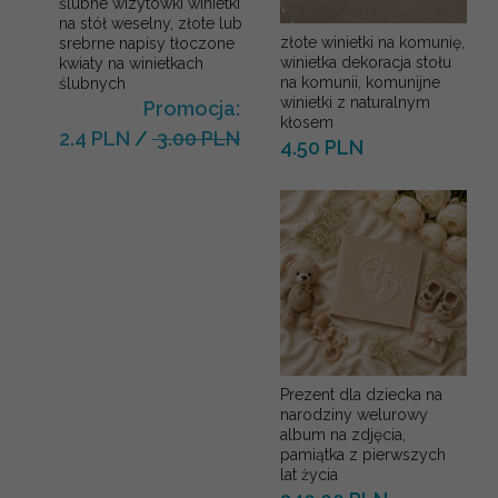
ślubne wizytówki winietki
na stół weselny, złote lub
złote winietki na komunię,
srebrne napisy tłoczone
winietka dekoracja stołu
kwiaty na winietkach
na komunii, komunijne
ślubnych
winietki z naturalnym
Promocja:
kłosem
2.4 PLN
/
3.00 PLN
4.50 PLN
Prezent dla dziecka na
narodziny welurowy
album na zdjęcia,
pamiątka z pierwszych
lat życia