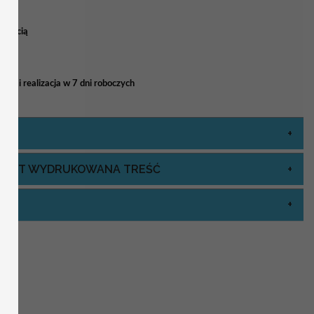
 treścią
ia i realizacja w 7 dni roboczych
J JEST WYDRUKOWANA TREŚĆ