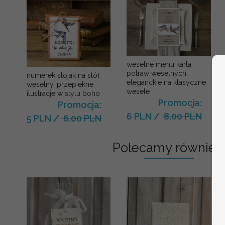
weselne menu karta
potraw weselnych,
numerek stojak na stół
eleganckie na klasyczne
weselny, przepiekne
wesele
ilustracje w stylu boho
Promocja:
Promocja:
6 PLN
/
8.00 PLN
5 PLN
/
6.00 PLN
Polecamy również: