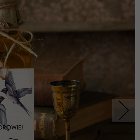
Nastepne