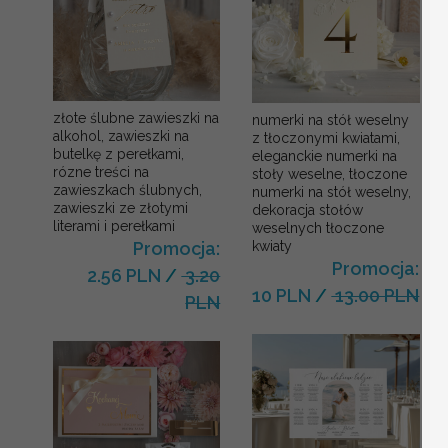
złote ślubne zawieszki na
numerki na stół weselny
alkohol, zawieszki na
z tłoczonymi kwiatami,
butelkę z perełkami,
eleganckie numerki na
rózne treści na
stoły weselne, tłoczone
zawieszkach ślubnych,
numerki na stół weselny,
zawieszki ze złotymi
dekoracja stołów
literami i perełkami
weselnych tłoczone
kwiaty
Promocja:
Promocja:
2.56 PLN
/
3.20
10 PLN
/
13.00 PLN
PLN