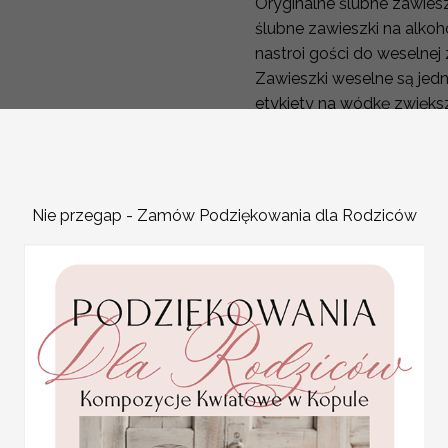
Oryginalne ślubne zawies
ślubne zawieszki na alko
nastroi gości do weselnej
Zawieszki weselne są jed
etykiety na wódkę zwiększa
surowe i nudne.
Zawieszki weselne ciekawi
fotografii i video będą 
Etykiety na butelkę mogą
Nie przegap - Zamów Podziękowania dla Rodziców
informacji o dacie wydar
zabawne wierszyki, które
Wódka weselna to jeden 
weselnym, gdy opuszczają
i dobrze byłoby nadać jej
rodzaju pamiątką, która p
przyjemne wspomnienia.
ZAWIESZKI W STYLU B