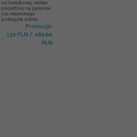
od Świadkowej, zestaw
prezentowy na panieński,
cos niebieskiego
podwiązka ślubna
Promocja:
130 PLN
/
162.00
PLN