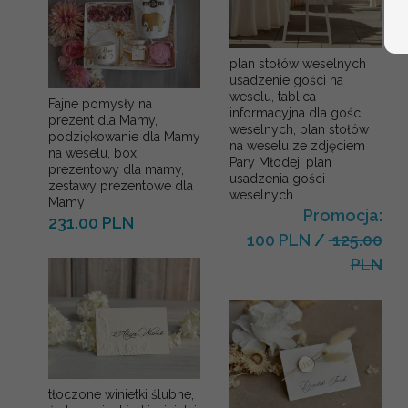
plan stołów weselnych
usadzenie gości na
weselu, tablica
Fajne pomysły na
informacyjna dla gości
prezent dla Mamy,
weselnych, plan stołów
podziękowanie dla Mamy
na weselu ze zdjęciem
na weselu, box
Pary Młodej, plan
prezentowy dla mamy,
usadzenia gości
zestawy prezentowe dla
weselnych
Mamy
Promocja:
231.00 PLN
100 PLN
/
125.00
PLN
tłoczone winietki ślubne,