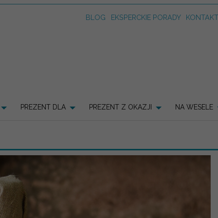
BLOG
EKSPERCKIE PORADY
KONTAK
PREZENT DLA
PREZENT Z OKAZJI
NA WESELE