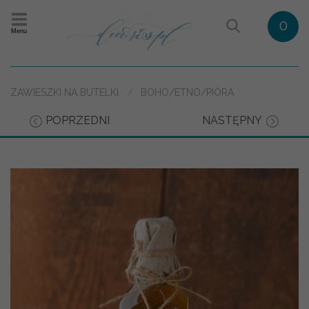
0
Menu
ZAWIESZKI NA BUTELKI
BOHO/ETNO/PIÓRA
POPRZEDNI
NASTĘPNY