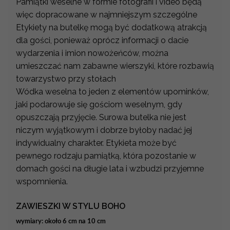
Pamiątki weselne w formie fotografii i video będą
więc dopracowane w najmniejszym szczególne
Etykiety na butelkę mogą być dodatkową atrakcją
dla gości, ponieważ oprócz informacji o dacie
wydarzenia i imion nowożeńców, można
umieszczać nam zabawne wierszyki, które rozbawią
towarzystwo przy stołach
Wódka weselna to jeden z elementów upominków,
jaki podarowuje się gościom weselnym, gdy
opuszczają przyjęcie. Surowa butelka nie jest
niczym wyjątkowym i dobrze byłoby nadać jej
indywidualny charakter. Etykieta może być
pewnego rodzaju pamiątką, która pozostanie w
domach gości na długie lata i wzbudzi przyjemne
wspomnienia.
ZAWIESZKI W STYLU BOHO
wymiary: około 6 cm na 10 cm