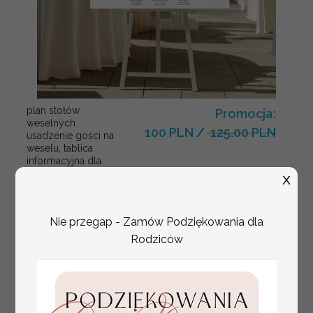
plan stołów
Promocja:
weselnych
100 PLN
/
125.00 PLN
usadzenie gości na
weselu, tablica
informacyjna dla
gości weselnych,
X
plan stołów na
weselu ze zdjęciem
Pary Młodej, plan
Nie przegap - Zamów Podziękowania dla
usadzenia gości
weselnych
Rodziców