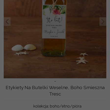
Prev
Nast
-
Etykiety Na Butelki Weselne, Boho Smieszna
Tresc
kolekcja:
boho/etno/pióra