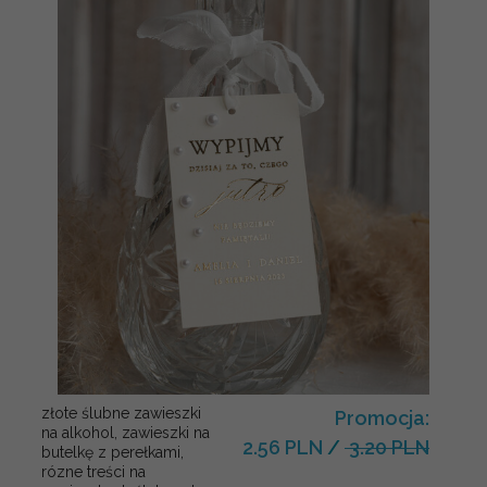
złote ślubne zawieszki
Promocja:
na alkohol, zawieszki na
2.56 PLN
/
3.20 PLN
butelkę z perełkami,
rózne treści na