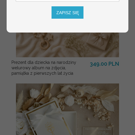
ZAPISZ SIĘ
Prezent dla dziecka na narodziny
349.00 PLN
welurowy album na zdjęcia,
pamiątka z pierwszych lat życia