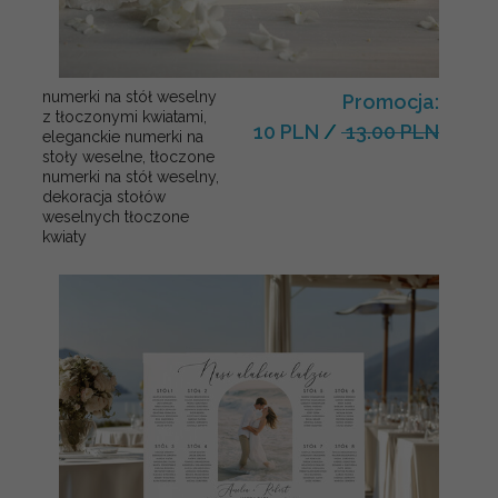
numerki na stół weselny
Promocja:
z tłoczonymi kwiatami,
10 PLN
/
13.00 PLN
eleganckie numerki na
stoły weselne, tłoczone
numerki na stół weselny,
dekoracja stołów
weselnych tłoczone
kwiaty