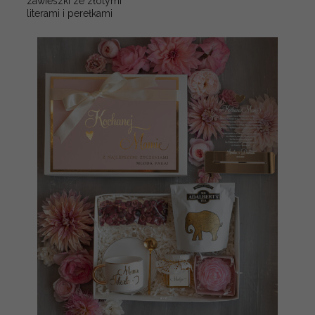
zawieszki ze złotymi
literami i perełkami