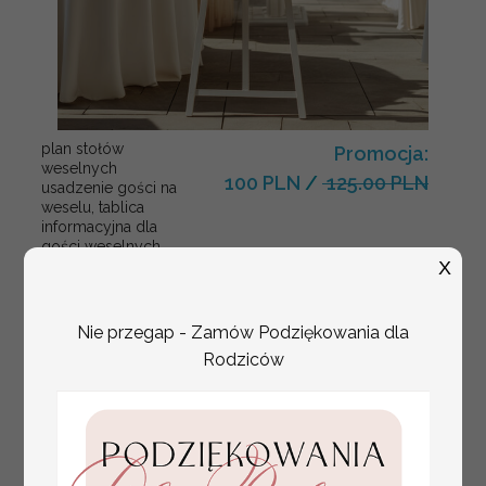
plan stołów
Promocja:
weselnych
100 PLN
/
125.00 PLN
usadzenie gości na
weselu, tablica
informacyjna dla
gości weselnych,
plan stołów na
X
weselu ze zdjęciem
Pary Młodej, plan
usadzenia gości
Nie przegap - Zamów Podziękowania dla
weselnych
Rodziców