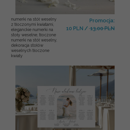
numerki na stół weselny
Promocja:
z tłoczonymi kwiatami,
10 PLN
/
13.00 PLN
eleganckie numerki na
stoły weselne, tłoczone
numerki na stół weselny,
dekoracja stołów
weselnych tłoczone
kwiaty