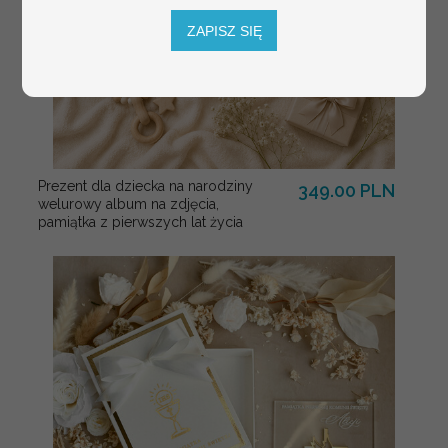
ZAPISZ SIĘ
Prezent dla dziecka na narodziny
349.00 PLN
welurowy album na zdjęcia,
pamiątka z pierwszych lat życia