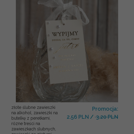
złote ślubne zawieszki
Promocja:
na alkohol, zawieszki na
2.56 PLN
/
3.20 PLN
butelkę z perełkami,
rózne treści na
zawieszkach ślubnych,