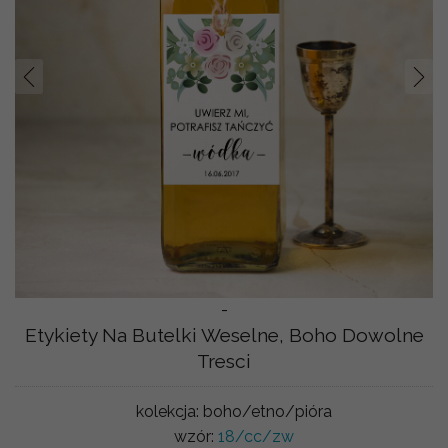
Prev
Nast
-
Etykiety Na Butelki Weselne, Boho Dowolne
Tresci
kolekcja:
boho/etno/pióra
wzór:
18/cc/zw