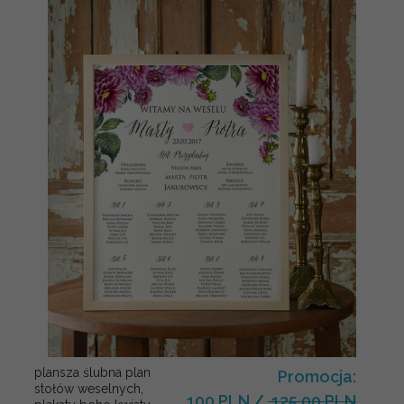
plansza ślubna plan
Promocja:
stołów weselnych,
100 PLN
/
125.00 PLN