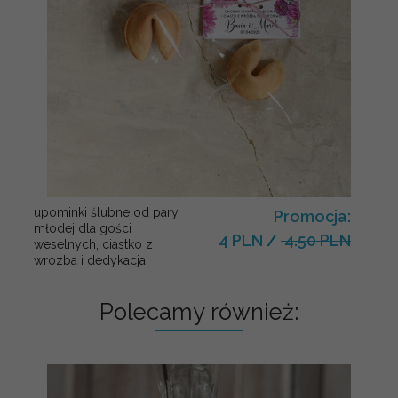
upominki ślubne od pary
Promocja:
młodej dla gości
4 PLN
/
4.50 PLN
weselnych, ciastko z
wrozba i dedykacja
Polecamy również: