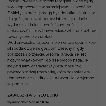
Pamiątki weselne w formie fotografii i video będą
więc dopracowane w najmniejszym szczególne
Etykiety na butelkę mogą być dodatkową atrakcją
dla gości, ponieważ oprócz informacji o dacie
wydarzenia i imion nowożeńców, można
umieszczać nam zabawne wierszyki, które rozbawią
towarzystwo przy stołach
Wódka weselna to jeden z elementów upominków,
jaki podarowuje się gościom weselnym, gdy
opuszczają przyjęcie. Surowa butelka nie jest
niczym wyjątkowym i dobrze byłoby nadać jej
indywidualny charakter. Etykieta może być
pewnego rodzaju pamiątką, która pozostanie w
domach gości na długie lata i wzbudzi przyjemne
wspomnienia.
ZAWIESZKI W STYLU BOHO
wymiary: około 6 cm na 10 cm