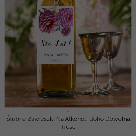
Prev
Nast
-
Ślubne Zawieszki Na Alkohol, Boho Dowolna
Tresc