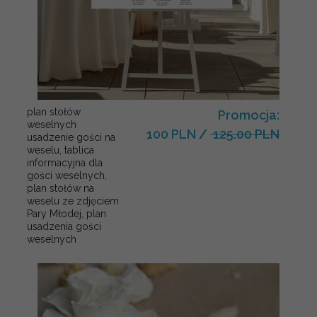
plan stołów
Promocja:
weselnych
100 PLN
/
125.00 PLN
usadzenie gości na
weselu, tablica
informacyjna dla
gości weselnych,
plan stołów na
weselu ze zdjęciem
Pary Młodej, plan
usadzenia gości
weselnych