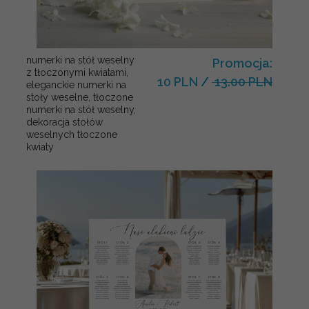
numerki na stół weselny
Promocja:
z tłoczonymi kwiatami,
10 PLN
/
13.00 PLN
eleganckie numerki na
stoły weselne, tłoczone
numerki na stół weselny,
dekoracja stołów
weselnych tłoczone
kwiaty