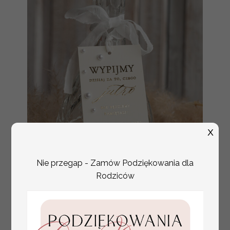
X
Nie przegap - Zamów Podziękowania dla
Rodziców
złote ślubne zawieszki
Promocja:
na alkohol, zawieszki na
2.56 PLN
/
3.20 PLN
butelkę z perełkami,
rózne treści na