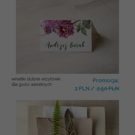
winietki ślubne wizytówki
Promocja:
dla gości weselnych
2 PLN
/
2.50 PLN