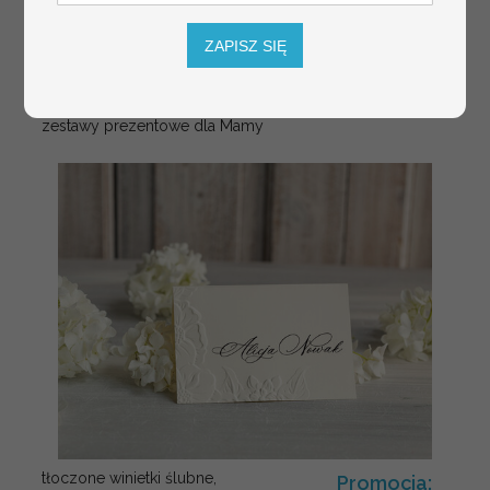
ZAPISZ SIĘ
Fajne pomysły na prezent dla
231.00 PLN
Mamy, podziękowanie dla Mamy na
weselu, box prezentowy dla mamy,
zestawy prezentowe dla Mamy
tłoczone winietki ślubne,
Promocja: