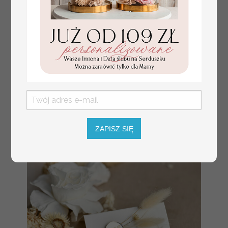
plan stołów
Promocja:
weselnych
100 PLN
/
125.00 PLN
usadzenie gości na
weselu, tablica
informacyjna dla
gości weselnych,
plan stołów na
weselu ze zdjęciem
Pary Młodej, plan
ZAPISZ SIĘ
usadzenia gości
weselnych