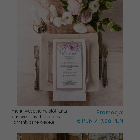
menu weselne na stół karta
Promocja:
dań weselnych, boho na
6 PLN
/
7.00 PLN
romantyczne wesele