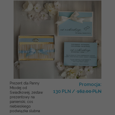
Prezent dla Panny
Promocja:
Młodej od
130 PLN
/
162.00 PLN
Świadkowej, zestaw
prezentowy na
panieński, cos
niebieskiego
podwiązka ślubna