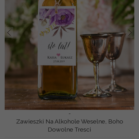
Prev
Nast
-
Zawieszki Na Alkohole Weselne, Boho
Dowolne Tresci