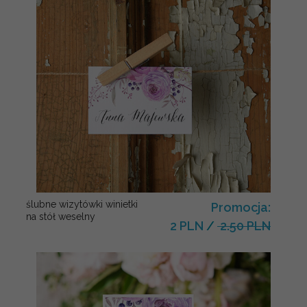
ślubne wizytówki winietki
Promocja:
na stół weselny
2 PLN
/
2.50 PLN