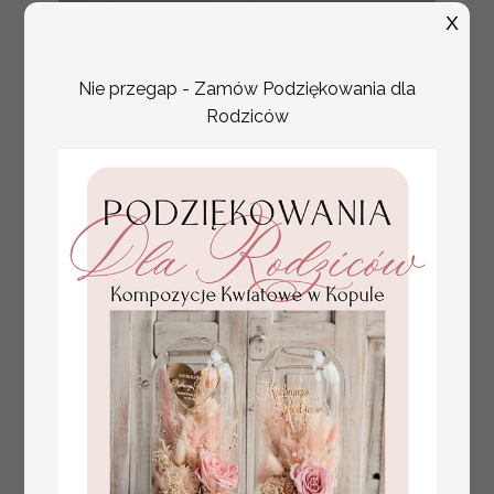
X
numerki na stół weselny
Promocja:
z tłoczonymi kwiatami,
10 PLN
/
13.00 PLN
eleganckie numerki na
stoły weselne, tłoczone
Nie przegap - Zamów Podziękowania dla
numerki na stół weselny,
Rodziców
dekoracja stołów
weselnych tłoczone
kwiaty