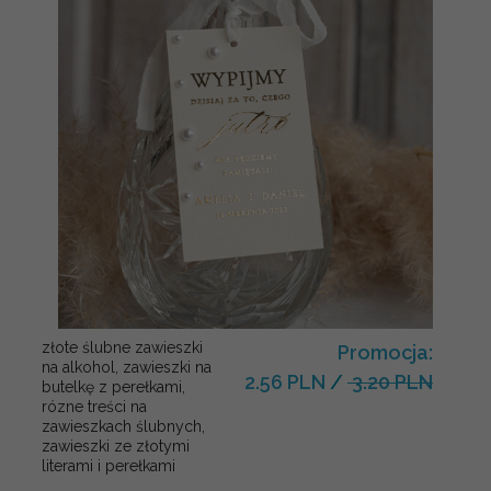
złote ślubne zawieszki
Promocja:
na alkohol, zawieszki na
2.56 PLN
/
3.20 PLN
butelkę z perełkami,
rózne treści na
zawieszkach ślubnych,
zawieszki ze złotymi
literami i perełkami