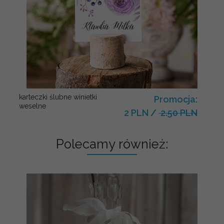
karteczki ślubne winietki
Promocja:
weselne
2 PLN
/
2.50 PLN
Polecamy również: