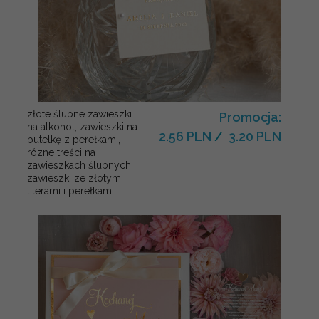
złote ślubne zawieszki
Promocja:
na alkohol, zawieszki na
2.56 PLN
/
3.20 PLN
butelkę z perełkami,
rózne treści na
zawieszkach ślubnych,
zawieszki ze złotymi
literami i perełkami