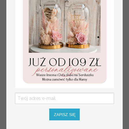
numerki na stół weselny
Promocja:
z tłoczonymi kwiatami,
10 PLN
/
13.00 PLN
eleganckie numerki na
stoły weselne, tłoczone
numerki na stół weselny,
ZAPISZ SIĘ
dekoracja stołów
weselnych tłoczone
kwiaty