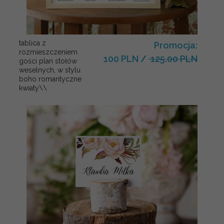
tablica z
Promocja:
rozmieszczeniem
100 PLN
/
125.00 PLN
gości plan stołów
weselnych, w stylu
boho romantyczne
kwiaty\\