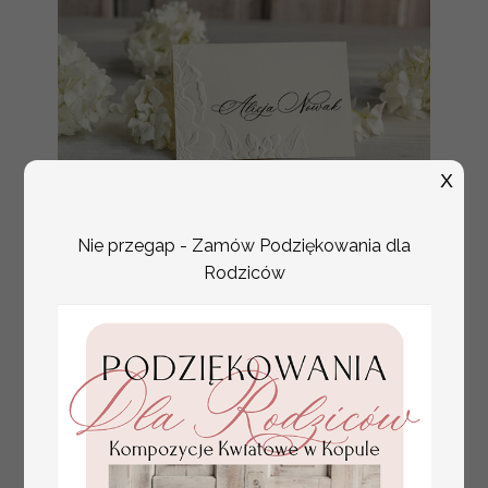
X
tłoczone winietki ślubne,
Promocja:
Nie przegap - Zamów Podziękowania dla
ślubne wizytówki winietki
2.4 PLN
/
3.00 PLN
Rodziców
na stół weselny, złote
lub srebrne napisy
tłoczone kwiaty na
winietkach ślubnych