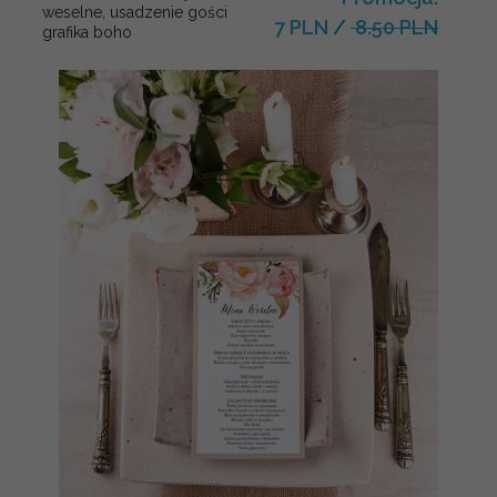
weselne, usadzenie gości
7 PLN
/
8.50 PLN
grafika boho