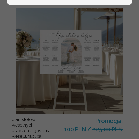
plan stołów
Promocja:
weselnych
100 PLN
/
125.00 PLN
usadzenie gości na
weselu, tablica