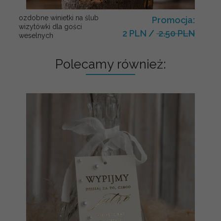
ozdobne winietki na ślub
Promocja:
wizytówki dla gości
2 PLN
/
2.50 PLN
weselnych
Polecamy również: