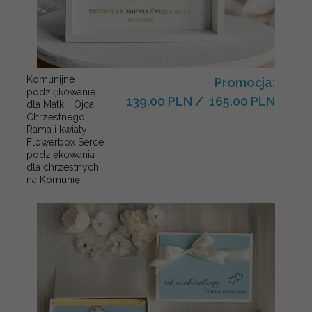
Komunijne
Promocja:
podziękowanie
139.00 PLN
/
165.00 PLN
dla Matki i Ojca
Chrzestnego
Rama i kwiaty ,
Flowerbox Serce
podziękowania
dla chrzestnych
na Komunię