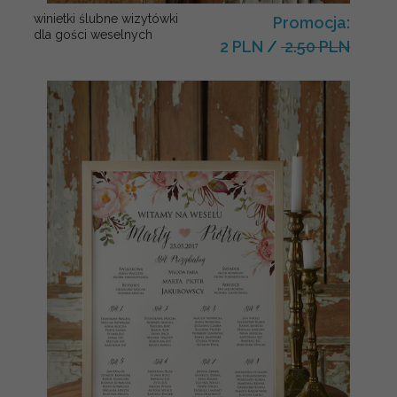
winietki ślubne wizytówki
Promocja:
dla gości weselnych
2 PLN
/
2.50 PLN