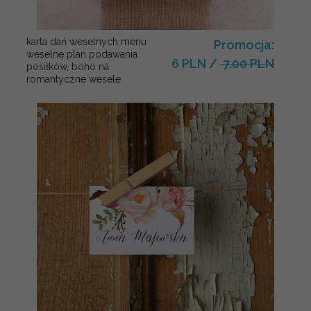
karta dań weselnych menu
Promocja:
weselne plan podawania
6 PLN
/
7.00 PLN
posiłków, boho na
romantyczne wesele