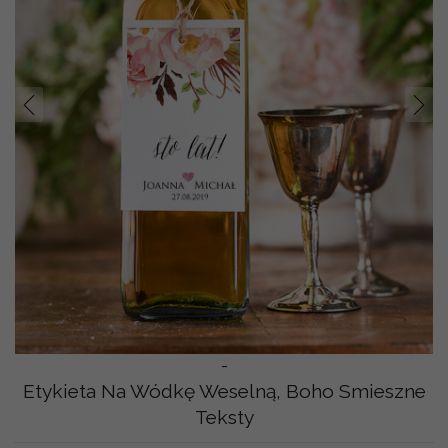
Prev
Nast
-
Etykieta Na Wódkę Weselną, Boho Smieszne
Teksty