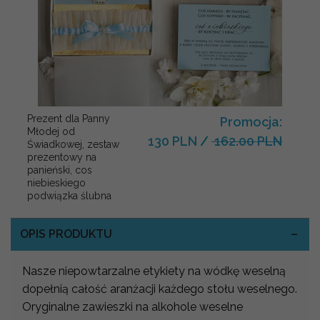
Prezent dla Panny
Promocja:
Młodej od
130 PLN
/
162.00 PLN
Świadkowej, zestaw
prezentowy na
panieński, cos
niebieskiego
podwiązka ślubna
OPIS PRODUKTU
Nasze niepowtarzalne etykiety na wódkę weselną
dopełnią całość aranżacji każdego stołu weselnego.
Oryginalne zawieszki na alkohole weselne