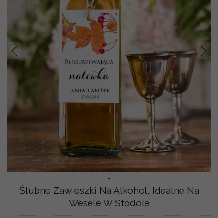
Prev
Nast
-
Ślubne Zawieszki Na Alkohol, Idealne Na
Wesele W Stodole