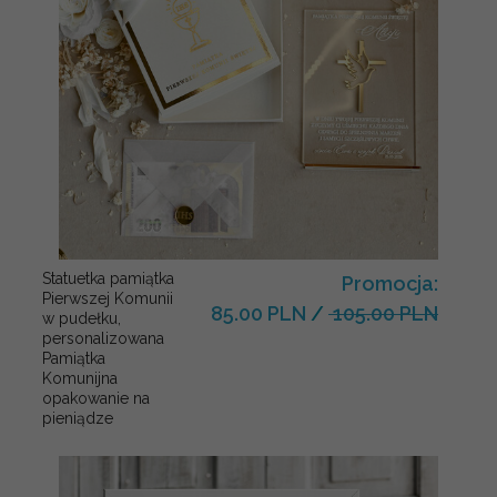
Statuetka pamiątka
Promocja:
Pierwszej Komunii
85.00 PLN
/
105.00 PLN
w pudełku,
personalizowana
Pamiątka
Komunijna
opakowanie na
pieniądze