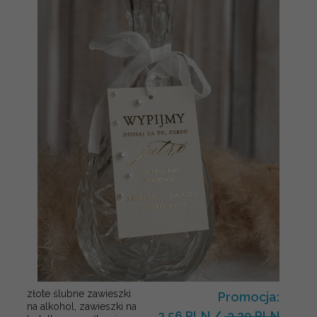
złote ślubne zawieszki
Promocja:
na alkohol, zawieszki na
2.56 PLN
/
3.20 PLN