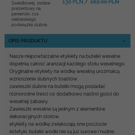
130 PLN
/
162.00 PLN
Świadkowej, zestaw
prezentowy na
panieński, cos
niebieskiego
podwiązka ślubna
OPIS PRODUKTU
Nasze niepowtarzalne etykiety na butelki weselne
dopełnią całość aranżacji każdego stołu weselnego.
Oryginalne etykiety na wódkę weselną urozmaicą
wznoszenie ślubnych toastów.
zawieszki ślubne na butelki mogą posiadać
różnorodne treści co dodatkowo nastroi gości do
weselnej zabawy.
Zawieszki weselne są jednym z elementów
dekoracyjnych stołów.
etykiety na wódkę zwiększają one poczucie
estetyki, butelki wódki nie są już surowe i nudne.