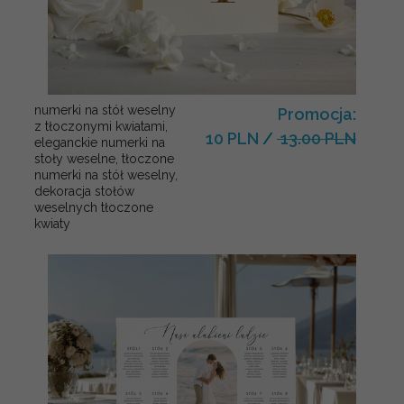
numerki na stół weselny
Promocja:
z tłoczonymi kwiatami,
10 PLN
/
13.00 PLN
eleganckie numerki na
stoły weselne, tłoczone
numerki na stół weselny,
dekoracja stołów
weselnych tłoczone
kwiaty