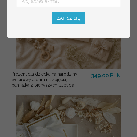
ZAPISZ SIĘ
Prezent dla dziecka na narodziny
349.00 PLN
welurowy album na zdjęcia,
pamiątka z pierwszych lat życia