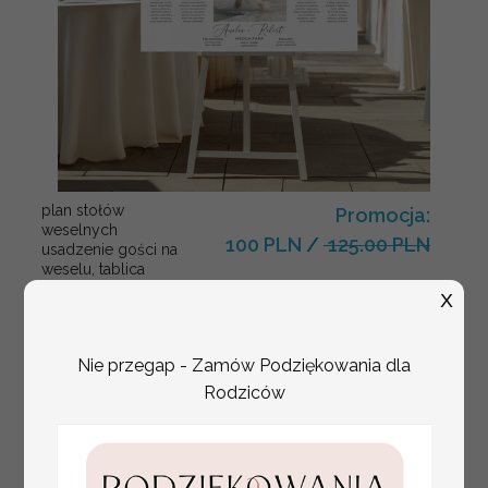
plan stołów
Promocja:
weselnych
100 PLN
/
125.00 PLN
usadzenie gości na
weselu, tablica
informacyjna dla
X
gości weselnych,
plan stołów na
weselu ze zdjęciem
Nie przegap - Zamów Podziękowania dla
Pary Młodej, plan
usadzenia gości
Rodziców
weselnych