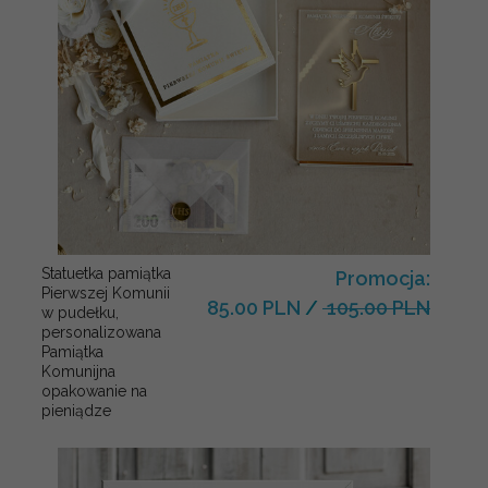
Statuetka pamiątka
Promocja:
Pierwszej Komunii
85.00 PLN
/
105.00 PLN
w pudełku,
personalizowana
Pamiątka
Komunijna
opakowanie na
pieniądze