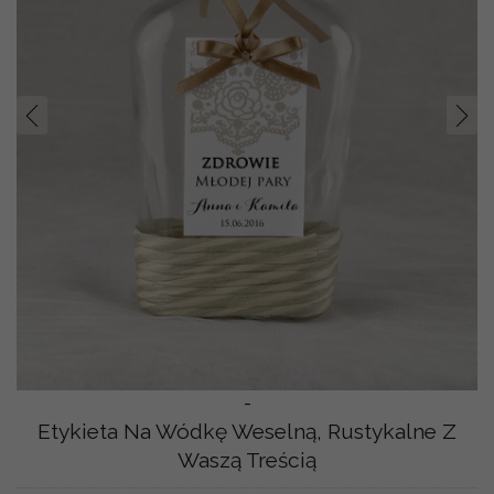
Prev
Nast
-
Etykieta Na Wódkę Weselną, Rustykalne Z
Waszą Treścią