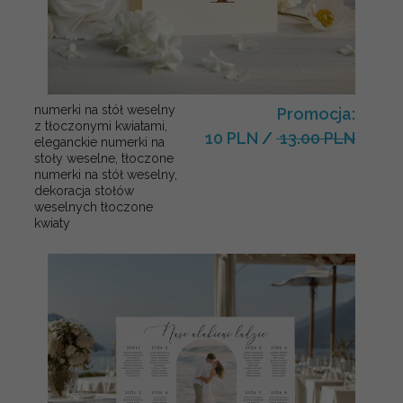
numerki na stół weselny
Promocja:
z tłoczonymi kwiatami,
10 PLN
/
13.00 PLN
eleganckie numerki na
stoły weselne, tłoczone
numerki na stół weselny,
dekoracja stołów
weselnych tłoczone
kwiaty