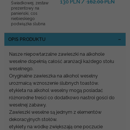
130 PLN
/
162.00 PLN
Świadkowej, zestaw
prezentowy na
panieński, cos
niebieskiego
podwiązka ślubna
OPIS PRODUKTU
Nasze niepowtarzalne zawieszki na alkohole
weselne dopełnią całość aranżacji każdego stołu
weselnego.
Oryginalne zawieszka na alkohol weselny
urozmaicą wznoszenie ślubnych toastów.
etykieta na alkohol weselny mogą posiadać
różnorodne treści co dodatkowo nastroi gości do
weselnej zabawy.
Zawieszki weselne są jednym z elementów
dekoracyjnych stołów.
etykiety na wódkę zwiększają one poczucie