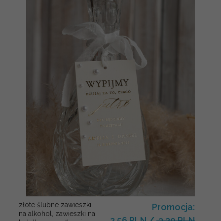
złote ślubne zawieszki
Promocja:
na alkohol, zawieszki na
2.56 PLN
/
3.20 PLN