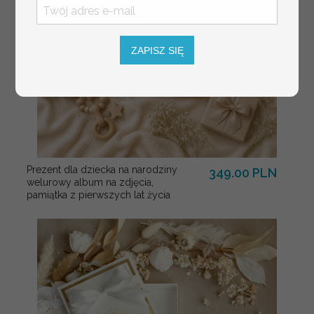
ZAPISZ SIĘ
Prezent dla dziecka na narodziny
349.00 PLN
welurowy album na zdjęcia,
pamiątka z pierwszych lat życia