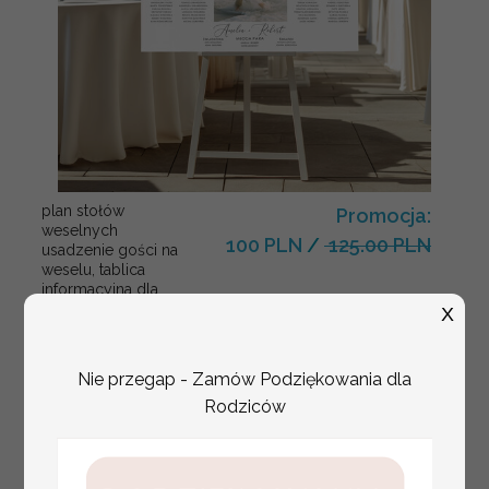
plan stołów
Promocja:
weselnych
100 PLN
/
125.00 PLN
usadzenie gości na
weselu, tablica
informacyjna dla
gości weselnych,
X
plan stołów na
weselu ze zdjęciem
Pary Młodej, plan
Nie przegap - Zamów Podziękowania dla
usadzenia gości
Rodziców
weselnych