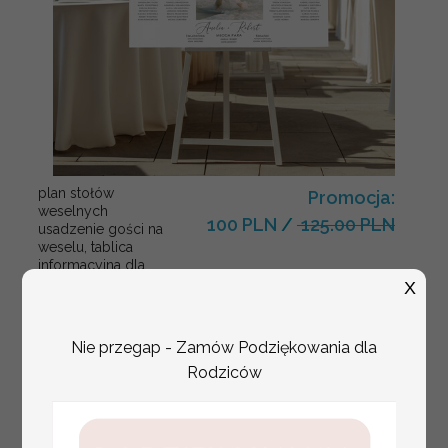
plan stołów
Promocja:
weselnych
100 PLN
/
125.00 PLN
usadzenie gości na
weselu, tablica
informacyjna dla
gości weselnych,
X
plan stołów na
weselu ze zdjęciem
Pary Młodej, plan
Nie przegap - Zamów Podziękowania dla
usadzenia gości
Rodziców
weselnych