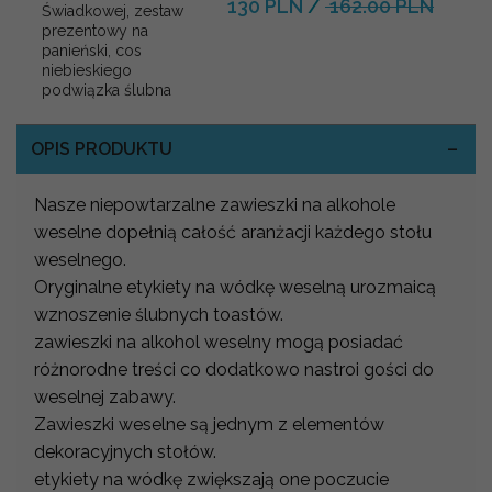
130 PLN
/
162.00 PLN
Świadkowej, zestaw
prezentowy na
panieński, cos
niebieskiego
podwiązka ślubna
OPIS PRODUKTU
Nasze niepowtarzalne zawieszki na alkohole
weselne dopełnią całość aranżacji każdego stołu
weselnego.
Oryginalne etykiety na wódkę weselną urozmaicą
wznoszenie ślubnych toastów.
zawieszki na alkohol weselny mogą posiadać
różnorodne treści co dodatkowo nastroi gości do
weselnej zabawy.
Zawieszki weselne są jednym z elementów
dekoracyjnych stołów.
etykiety na wódkę zwiększają one poczucie