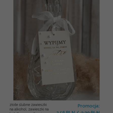
złote ślubne zawieszki
Promocja:
na alkohol, zawieszki na
2.56 PLN
/
3.20 PLN