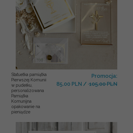
Statuetka pamiątka
Promocja:
Pierwszej Komunii
85.00 PLN
/
105.00 PLN
w pudełku,
personalizowana
Pamiątka
Komunijna
opakowanie na
pieniądze