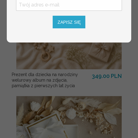
ZAPISZ SIĘ
Prezent dla dziecka na narodziny
349.00 PLN
welurowy album na zdjęcia,
pamiątka z pierwszych lat życia