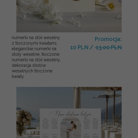
numerki na stół weselny
Promocja:
z tłoczonymi kwiatami,
10 PLN
/
13.00 PLN
eleganckie numerki na
stoły weselne, tłoczone
numerki na stół weselny,
dekoracja stołów
weselnych tłoczone
kwiaty