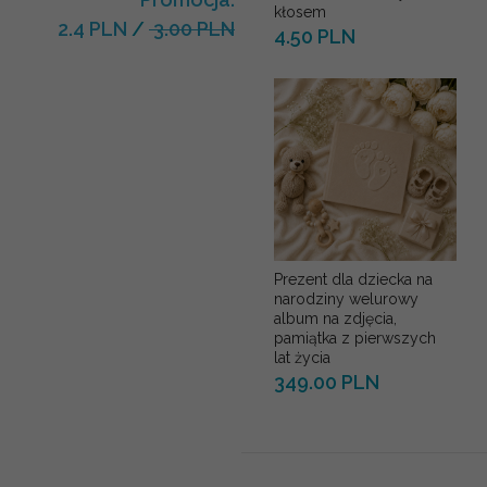
kłosem
2.4 PLN
/
3.00 PLN
4.50 PLN
Prezent dla dziecka na
narodziny welurowy
album na zdjęcia,
pamiątka z pierwszych
lat życia
349.00 PLN