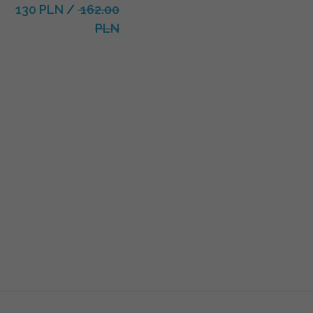
130 PLN
/
162.00
PLN