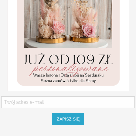
Statuetka pamiątka
fotografii i video będą 
Pierwszej Komunii w
pudełku,
Etykiety na butelkę mogą
personalizowana
informacji o dacie wydar
Pamiątka Komunijna
zabawne wierszyki, które
opakowanie na pieniądze
Promocja:
Wódka weselna to jeden 
85.00 PLN
/
105.00
weselnym, gdy opuszczają
i dobrze byłoby nadać jej
PLN
rodzaju pamiątką, która p
przyjemne wspomnienia.
ZAWIESZKI W STYLU R
wymiary: około 6 cm na 10 cm
minimalna ilość - 20 sztuk z jedną
USŁUGA EKSPRESSOWA:
ZAPISZ SIĘ
Dopłata 40% do wartości zamówien
Komunijne
podziękowanie dla Matki i