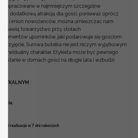
więc dopracowane w najmniejszym szczególne
 być dodatkową atrakcją dla gości, ponieważ oprócz
zenia i imion nowożeńców, można umieszczać nam
 rozbawią towarzystwo przy stołach
z elementów upominków, jaki podarowuje się gościom
 przyjęcie. Surowa butelka nie jest niczym wyjątkowym
 indywidualny charakter. Etykieta może być pewnego
ozostanie w domach gości na długie lata i wzbudzi
USTYKALNYM
 treścią
ia i realizacja w 7 dni roboczych