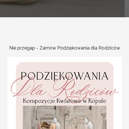
-
Nie przegap - Zamów Podziękowania dla Rodziców
OPIS PRODUKTU
Nasze niepowtarzalne zawi
każdego stołu weselnego
Oryginalne ślubne zawies
etykieta na wódkę zawies
treści co dodatkowo nastr
Zawieszki weselne są jed
etykiety na wódkę zwiększa
surowe i nudne.
Zawieszki weselne ciekawi