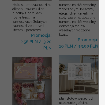
złote ślubne zawieszki na
numerki na stół weselny
alkohol, zawieszki na
z tłoczonymi kwiatami,
butelkę z perełkami,
eleganckie numerki na
rózne treści na
stoły weselne, tłoczone
zawieszkach ślubnych,
numerki na stół weselny,
zawieszki ze złotymi
dekoracja stołów
literami i perełkami
weselnych tłoczone
kwiaty
Promocja:
Promocja:
2.56 PLN
/
3.20
10 PLN
/
13.00 PLN
PLN
plan stołów weselnych
usadzenie gości na