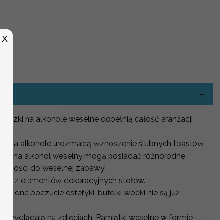
X
-
eszki na alkohole weselne dopełnią całość aranżacji
.
zki na alkohole urozmaicą wznoszenie ślubnych toastów.
zka na alkohol weselny mogą posiadać różnorodne
oi gości do weselnej zabawy.
nym z elementów dekoracyjnych stołów.
ją one poczucie estetyki, butelki wódki nie są już
e wyglądają na zdjęciach. Pamiątki weselne w formie