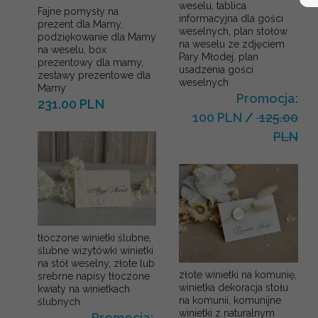
weselu, tablica
Fajne pomysły na
informacyjna dla gości
prezent dla Mamy,
weselnych, plan stołów
podziękowanie dla Mamy
na weselu ze zdjęciem
na weselu, box
Pary Młodej, plan
prezentowy dla mamy,
usadzenia gości
zestawy prezentowe dla
weselnych
Mamy
Promocja:
231.00 PLN
100 PLN
/
125.00
PLN
tłoczone winietki ślubne,
ślubne wizytówki winietki
na stół weselny, złote lub
złote winietki na komunię,
srebrne napisy tłoczone
winietka dekoracja stołu
kwiaty na winietkach
na komunii, komunijne
ślubnych
winietki z naturalnym
Promocja: