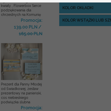
Ojca Chrzestnego Rama i
kwiaty , Flowerbox Serce
KOLOR OKŁADKI
podziękowania dla
chrzestnych na Komunię
Promocja:
KOLOR WSTĄŻKI LUB S
139.00 PLN
/
165.00 PLN
Prezent dla Panny Młodej
od Świadkowej, zestaw
prezentowy na panieński,
cos niebieskiego
podwiązka ślubna
Promocja: