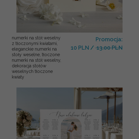
numerki na stół weselny
Promocja:
z tłoczonymi kwiatami,
10 PLN
/
13.00 PLN
eleganckie numerki na
stoły weselne, tłoczone
numerki na stół weselny,
dekoracja stołów
weselnych tłoczone
kwiaty