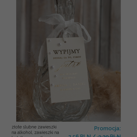
złote ślubne zawieszki
Promocja:
na alkohol, zawieszki na
2.56 PLN
/
3.20 PLN