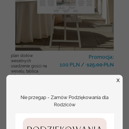
plan stołów
Promocja:
weselnych
100 PLN
/
125.00 PLN
usadzenie gości na
weselu, tablica
informacyjna dla
X
gości weselnych,
plan stołów na
weselu ze zdjęciem
Pary Młodej, plan
Nie przegap - Zamów Podziękowania dla
usadzenia gości
Rodziców
weselnych