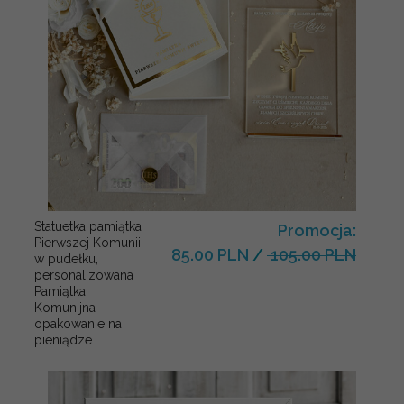
Statuetka pamiątka
Promocja:
Pierwszej Komunii
85.00 PLN
/
105.00 PLN
w pudełku,
personalizowana
Pamiątka
Komunijna
opakowanie na
pieniądze