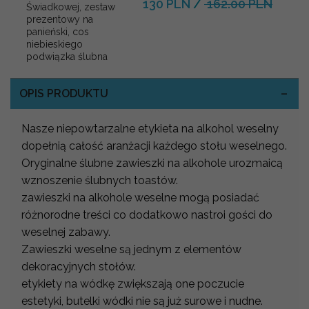
130 PLN
/
162.00 PLN
Świadkowej, zestaw
prezentowy na
panieński, cos
niebieskiego
podwiązka ślubna
OPIS PRODUKTU
Nasze niepowtarzalne etykieta na alkohol weselny
dopełnią całość aranżacji każdego stołu weselnego.
Oryginalne ślubne zawieszki na alkohole urozmaicą
wznoszenie ślubnych toastów.
zawieszki na alkohole weselne mogą posiadać
różnorodne treści co dodatkowo nastroi gości do
weselnej zabawy.
Zawieszki weselne są jednym z elementów
dekoracyjnych stołów.
etykiety na wódkę zwiększają one poczucie
estetyki, butelki wódki nie są już surowe i nudne.