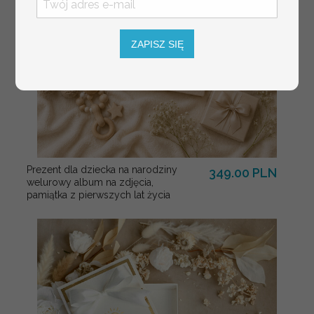
ZAPISZ SIĘ
Prezent dla dziecka na narodziny
349.00 PLN
welurowy album na zdjęcia,
pamiątka z pierwszych lat życia