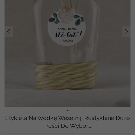
Prev
Nast
-
Etykieta Na Wódkę Weselną, Rustyklane Dużo
Treści Do Wyboru