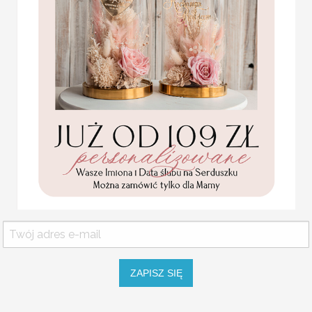
Statuetka pamiątka
fotografii i video będą 
Pierwszej Komunii w
pudełku,
Etykiety na butelkę mogą
personalizowana
informacji o dacie wydar
Pamiątka Komunijna
zabawne wierszyki, które
opakowanie na pieniądze
Promocja:
Wódka weselna to jeden 
85.00 PLN
/
105.00
weselnym, gdy opuszczają
i dobrze byłoby nadać jej
PLN
rodzaju pamiątką, która p
przyjemne wspomnienia.
ZAWIESZKI OKRĄGŁE
wymiary: 6,5 cm na 6,5 cm - nie
minimalna ilość - 20 sztuk z jedną
USŁUGA EKSPRESSOWA:
ZAPISZ SIĘ
Dopłata 40% do wartości zamówien
Komunijne
podziękowanie dla Matki i