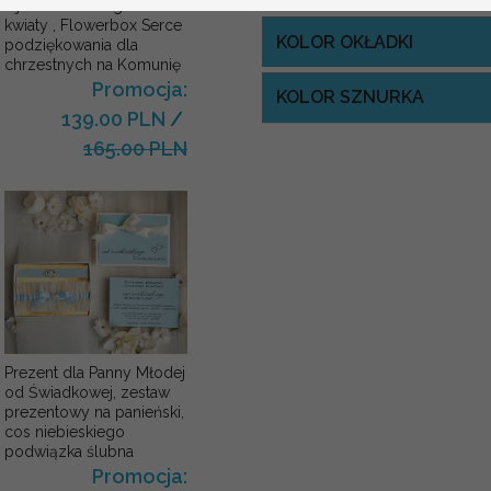
Ojca Chrzestnego Rama i
kwiaty , Flowerbox Serce
KOLOR OKŁADKI
podziękowania dla
chrzestnych na Komunię
Promocja:
KOLOR SZNURKA
139.00 PLN
/
165.00 PLN
Prezent dla Panny Młodej
od Świadkowej, zestaw
prezentowy na panieński,
cos niebieskiego
podwiązka ślubna
Promocja: