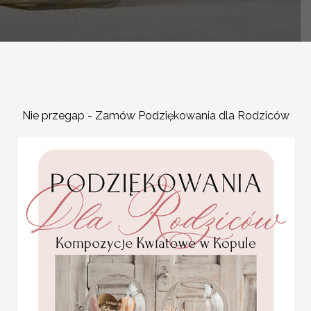
-
Nie przegap - Zamów Podziękowania dla Rodziców
OPIS PRODUKTU
Nasze niepowtarzalne zawi
każdego stołu weselnego
Oryginalne ślubne zawies
zawieszki ślubne na bute
nastroi gości do weselnej
Zawieszki weselne są jed
etykiety na wódkę zwiększa
surowe i nudne.
Zawieszki weselne ciekawi