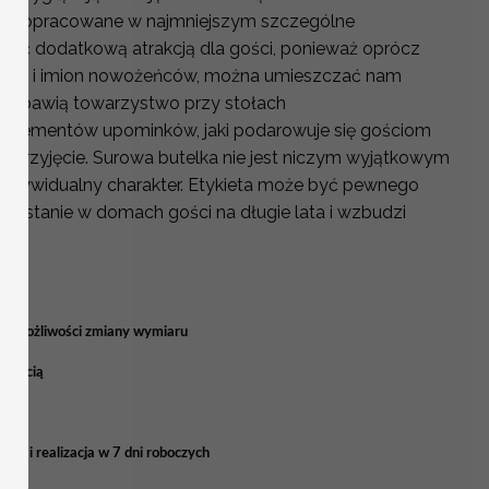
więc dopracowane w najmniejszym szczególne
 być dodatkową atrakcją dla gości, ponieważ oprócz
zenia i imion nowożeńców, można umieszczać nam
 rozbawią towarzystwo przy stołach
z elementów upominków, jaki podarowuje się gościom
 przyjęcie. Surowa butelka nie jest niczym wyjątkowym
 indywidualny charakter. Etykieta może być pewnego
ozostanie w domach gości na długie lata i wzbudzi
 ma możliwości zmiany wymiaru
 treścią
ia i realizacja w 7 dni roboczych