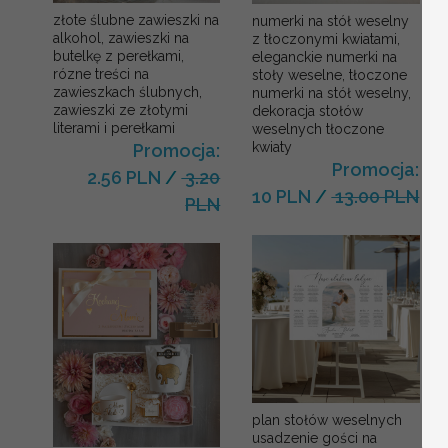
złote ślubne zawieszki na
numerki na stół weselny
alkohol, zawieszki na
z tłoczonymi kwiatami,
butelkę z perełkami,
eleganckie numerki na
rózne treści na
stoły weselne, tłoczone
zawieszkach ślubnych,
numerki na stół weselny,
zawieszki ze złotymi
dekoracja stołów
literami i perełkami
weselnych tłoczone
kwiaty
Promocja:
Promocja:
2.56 PLN
/
3.20
10 PLN
/
13.00 PLN
PLN
plan stołów weselnych
usadzenie gości na