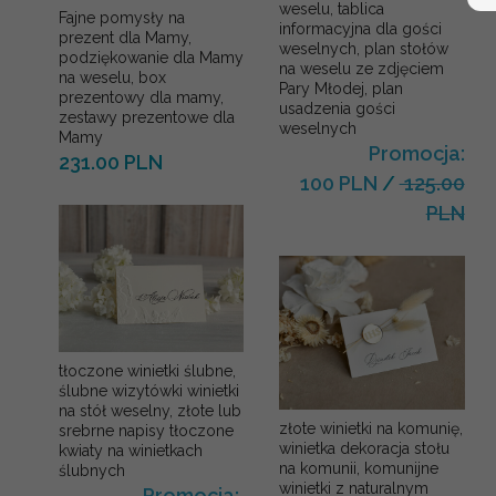
weselu, tablica
Fajne pomysły na
informacyjna dla gości
prezent dla Mamy,
weselnych, plan stołów
podziękowanie dla Mamy
na weselu ze zdjęciem
na weselu, box
Pary Młodej, plan
prezentowy dla mamy,
usadzenia gości
zestawy prezentowe dla
weselnych
Mamy
Promocja:
231.00 PLN
100 PLN
/
125.00
PLN
tłoczone winietki ślubne,
ślubne wizytówki winietki
na stół weselny, złote lub
złote winietki na komunię,
srebrne napisy tłoczone
winietka dekoracja stołu
kwiaty na winietkach
na komunii, komunijne
ślubnych
winietki z naturalnym
Promocja: