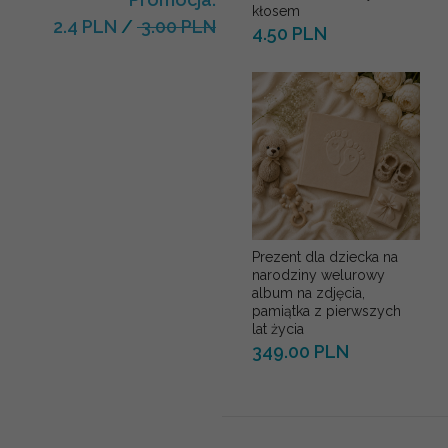
kłosem
2.4 PLN
/
3.00 PLN
4.50 PLN
Prezent dla dziecka na
narodziny welurowy
album na zdjęcia,
pamiątka z pierwszych
lat życia
349.00 PLN