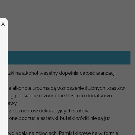
X
-
eszki na alkohol weselny dopełnią całość aranżacji
.
zki na alkohole urozmaicą wznoszenie ślubnych toastów.
lki mogą posiadać różnorodne treści co dodatkowo
 zabawy.
nym z elementów dekoracyjnych stołów.
ją one poczucie estetyki, butelki wódki nie są już
e wyglądają na zdjęciach. Pamiątki weselne w formie