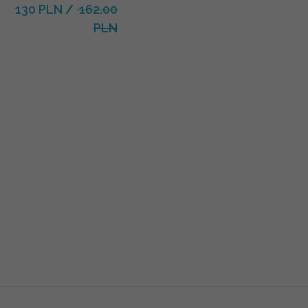
130 PLN
/
162.00
PLN