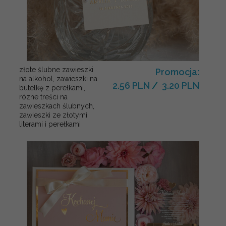
złote ślubne zawieszki
Promocja:
na alkohol, zawieszki na
2.56 PLN
/
3.20 PLN
butelkę z perełkami,
rózne treści na
zawieszkach ślubnych,
zawieszki ze złotymi
literami i perełkami