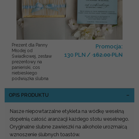
Prezent dla Panny
Promocja:
Młodej od
130 PLN
/
162.00 PLN
Świadkowej, zestaw
prezentowy na
panieński, cos
niebieskiego
podwiązka ślubna
OPIS PRODUKTU
Nasze niepowtarzalne etykieta na wódkę weselną
dopełnią całość aranżacji każdego stołu weselnego.
Oryginalne ślubne zawieszki na alkohole urozmaicą
wznoszenie ślubnych toastów.