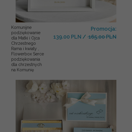
Komunijne
Promocja:
podziękowanie
139.00 PLN
/
165.00 PLN
dla Matki i Ojca
Chrzestnego
Rama i kwiaty ,
Flowerbox Serce
podziękowania
dla chrzestnych
na Komunię