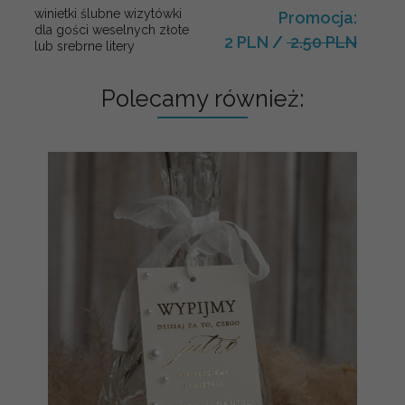
winietki ślubne wizytówki
Promocja:
dla gości weselnych złote
2 PLN
/
2.50 PLN
lub srebrne litery
Polecamy również: