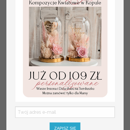
numerki na stół weselny
Promocja:
z tłoczonymi kwiatami,
10 PLN
/
13.00 PLN
eleganckie numerki na
stoły weselne, tłoczone
numerki na stół weselny,
dekoracja stołów
weselnych tłoczone
kwiaty
ZAPISZ SIĘ