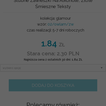
Ślubne Zawieszki Na Alkohole, Złote
Śmieszne Teksty
kolekcja:
glamour
wzór:
02/owlam/zw
czas realizacji:
5-7 dni roboczych
1.84
ZŁ
Stara cena: 2.30 PLN
Najniższa cena z ostatnich 30 dni: 1.84 ZŁ
DODAJ DO KOSZYKA
Polecamy również: