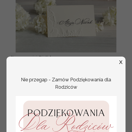
tłoczone winietki ślubne,
Promocja:
X
ślubne wizytówki winietki
2.4 PLN
/
3.00 PLN
na stół weselny, złote
lub srebrne napisy
tłoczone kwiaty na
Nie przegap - Zamów Podziękowania dla
winietkach ślubnych
Rodziców