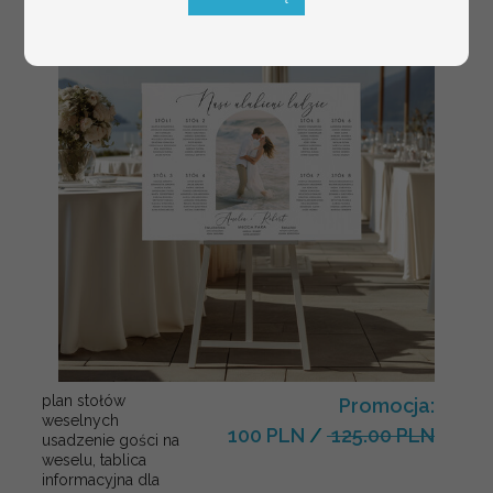
plan stołów
Promocja:
weselnych
100 PLN
/
125.00 PLN
usadzenie gości na
weselu, tablica
informacyjna dla