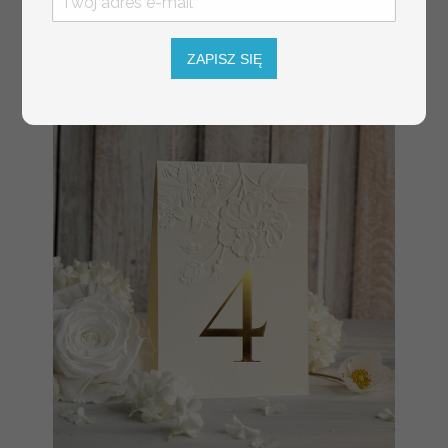
tłoczone kwiaty na
winietkach ślubnych
ZAPISZ SIĘ