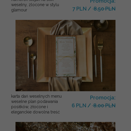
Promocja:
weselny, zlocone w stylu
7 PLN
/
8.50 PLN
glamour
karta dań weselnych menu
Promocja:
weselne plan podawania
6 PLN
/
8.00 PLN
posiłków, złocone i
eleganckie dowolna treść