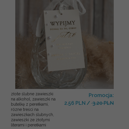
złote ślubne zawieszki
Promocja:
na alkohol, zawieszki na
2.56 PLN
/
3.20 PLN
butelkę z perełkami,
rózne treści na
zawieszkach ślubnych,
zawieszki ze złotymi
literami i perełkami