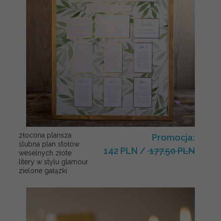
złocona plansza
Promocja:
ślubna plan stołów
142 PLN
/
177.50 PLN
weselnych złote
litery w stylu glamour
zielone gałązki