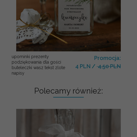
upominki prezenty
Promocja:
podziękowania dla gości
4 PLN
/
4.50 PLN
buteleczki wasz tekst zlote
napisy
Polecamy również: