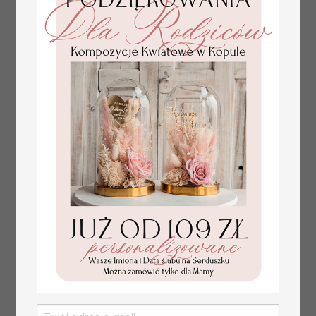
Fajne pomysły na prezent dla
231.00 PLN
Mamy, podziękowanie dla Mamy na
weselu, box prezentowy dla mamy,
zestawy prezentowe dla Mamy
tłoczone winietki ślubne,
Promocja:
ślubne wizytówki winietki
2.4 PLN
/
3.00 PLN
na stół weselny, złote
lub srebrne napisy