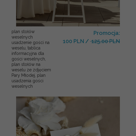
plan stołów
Promocja:
weselnych
100 PLN
/
125.00 PLN
usadzenie gości na
weselu, tablica
informacyjna dla
gości weselnych,
plan stołów na
weselu ze zdjęciem
Pary Młodej, plan
usadzenia gości
weselnych