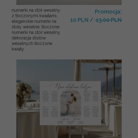
numerki na stół weselny
Promocja:
z tłoczonymi kwiatami,
10 PLN
/
13.00 PLN
eleganckie numerki na
stoły weselne, tłoczone
numerki na stół weselny,
dekoracja stołów
weselnych tłoczone
kwiaty