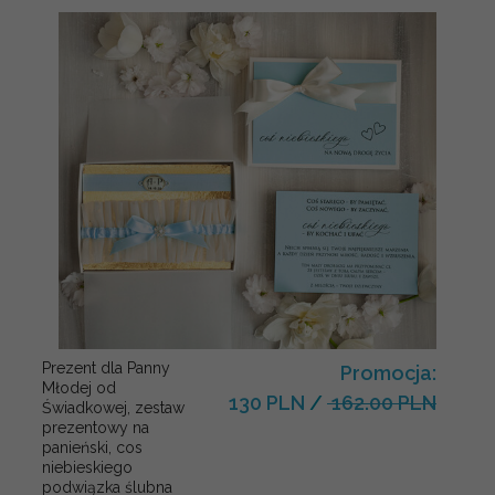
Prezent dla Panny
Promocja:
Młodej od
130 PLN
/
162.00 PLN
Świadkowej, zestaw
prezentowy na
panieński, cos
niebieskiego
podwiązka ślubna