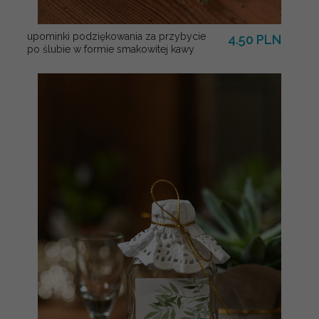
upominki podziękowania za przybycie
4.50 PLN
po ślubie w formie smakowitej kawy