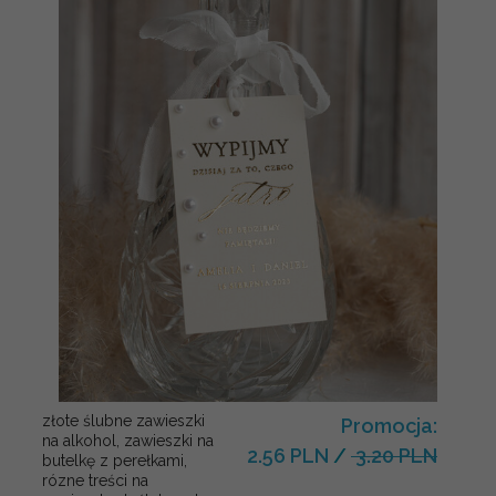
złote ślubne zawieszki
Promocja:
na alkohol, zawieszki na
2.56 PLN
/
3.20 PLN
butelkę z perełkami,
rózne treści na