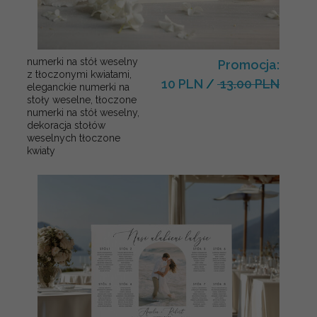
numerki na stół weselny
Promocja:
z tłoczonymi kwiatami,
10 PLN
/
13.00 PLN
eleganckie numerki na
stoły weselne, tłoczone
numerki na stół weselny,
dekoracja stołów
weselnych tłoczone
kwiaty