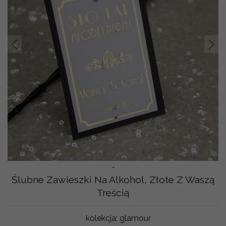
Prev
Nast
-
Ślubne Zawieszki Na Alkohol, Złote Z Waszą
Treścią
kolekcja:
glamour