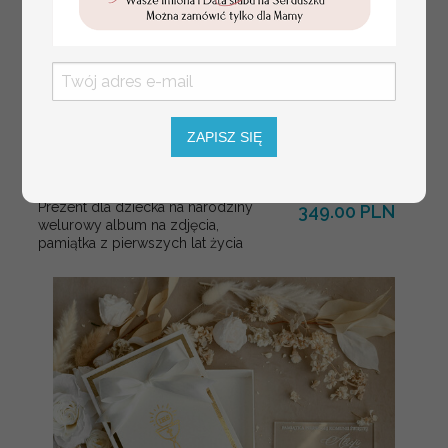
ZAPISZ SIĘ
Prezent dla dziecka na narodziny
349.00 PLN
welurowy album na zdjęcia,
pamiątka z pierwszych lat życia