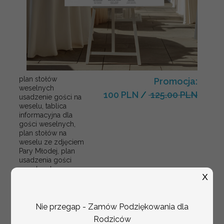
plan stołów
Promocja:
weselnych
100 PLN
/
125.00 PLN
usadzenie gości na
weselu, tablica
informacyjna dla
gości weselnych,
plan stołów na
weselu ze zdjęciem
Pary Młodej, plan
usadzenia gości
weselnych
X
Nie przegap - Zamów Podziękowania dla
Rodziców