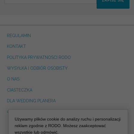
ZAPISZ SIĘ
REGULAMIN
KONTAKT
POLITYKA PRYWATNOSCI RODO
WYSYŁKA I ODBIÓR OSOBISTY
O NAS
CIASTECZKA
DLA WEDDING PLANERA
dreskot.com
Używamy plików cookie do analizy ruchu i personalizacji
info@decoris.pl
reklam zgodnie z RODO. Możesz zaakceptować
wszystkie lub odmówić.