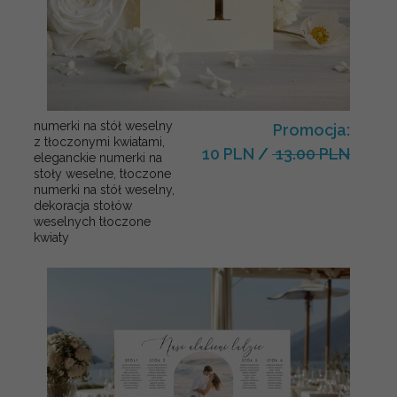
numerki na stół weselny
Promocja:
z tłoczonymi kwiatami,
10 PLN
/
13.00 PLN
eleganckie numerki na
stoły weselne, tłoczone
numerki na stół weselny,
dekoracja stołów
weselnych tłoczone
kwiaty