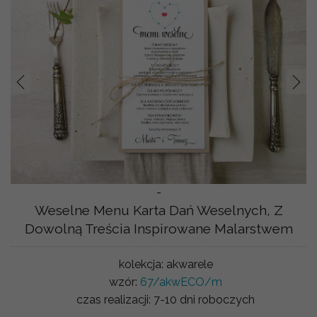
Prev
Nast
-
Weselne Menu Karta Dań Weselnych, Z
Dowolną Treścia Inspirowane Malarstwem
kolekcja:
akwarele
wzór:
67/akwECO/m
czas realizacji:
7-10 dni roboczych