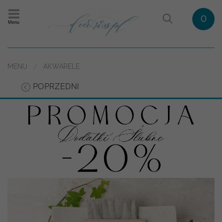
0
Menu
MENU
AKWARELE
POPRZEDNI