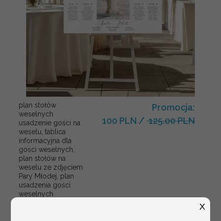
plan stołów
Promocja:
weselnych
100 PLN
/
125.00 PLN
usadzenie gości na
weselu, tablica
informacyjna dla
gości weselnych,
plan stołów na
weselu ze zdjęciem
Pary Młodej, plan
usadzenia gości
weselnych
X