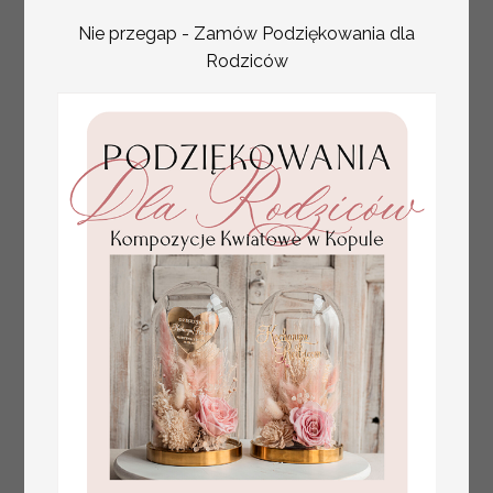
Nie przegap - Zamów Podziękowania dla
Rodziców
złote winietki na komunię, winietka
4.50 PLN
dekoracja stołu na komunii, komunijne
winietki z naturalnym kłosem