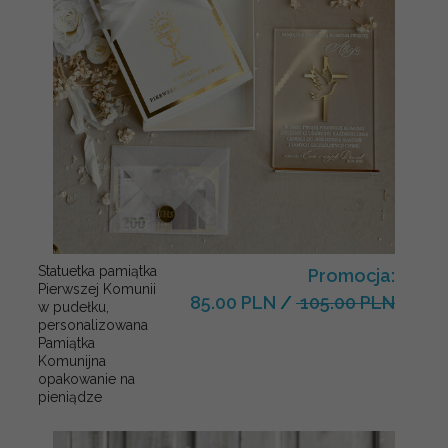
Statuetka pamiątka
Promocja:
Pierwszej Komunii
85.00 PLN
/
105.00 PLN
w pudełku,
personalizowana
Pamiątka
Komunijna
opakowanie na
pieniądze