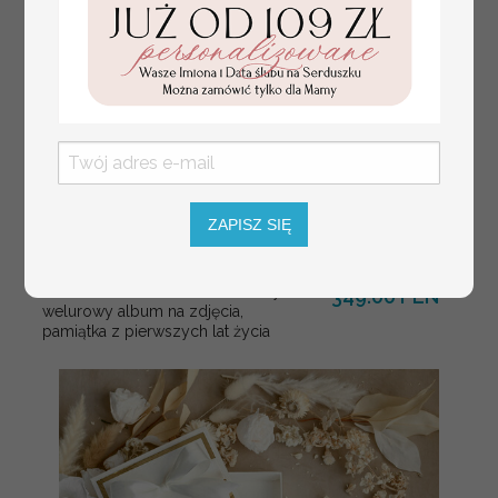
ZAPISZ SIĘ
Prezent dla dziecka na narodziny
349.00 PLN
welurowy album na zdjęcia,
pamiątka z pierwszych lat życia