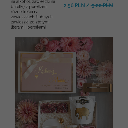
na alkohol, zawieszki na
2.56 PLN
/
3.20 PLN
butelkę z perełkami,
rózne treści na
zawieszkach ślubnych,
zawieszki ze złotymi
literami i perełkami