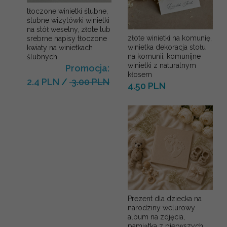
tłoczone winietki ślubne,
ślubne wizytówki winietki
na stół weselny, złote lub
złote winietki na komunię,
srebrne napisy tłoczone
winietka dekoracja stołu
kwiaty na winietkach
na komunii, komunijne
ślubnych
winietki z naturalnym
Promocja:
kłosem
2.4 PLN
/
3.00 PLN
4.50 PLN
Prezent dla dziecka na
narodziny welurowy
album na zdjęcia,
pamiątka z pierwszych