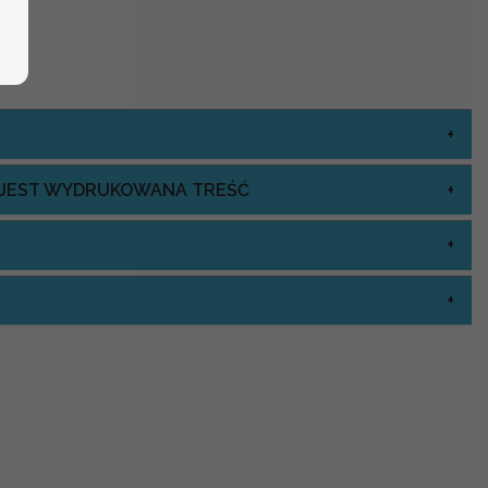
J JEST WYDRUKOWANA TREŚĆ