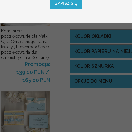
ZAPISZ SIĘ
Komunijne
KOLOR OKŁADKI
podziękowanie dla Matki i
Ojca Chrzestnego Rama i
kwiaty , Flowerbox Serce
KOLOR PAPIERU NA NIE
podziękowania dla
chrzestnych na Komunię
Promocja:
KOLOR SZNURKA
139.00 PLN
/
165.00 PLN
OPCJE DO MENU