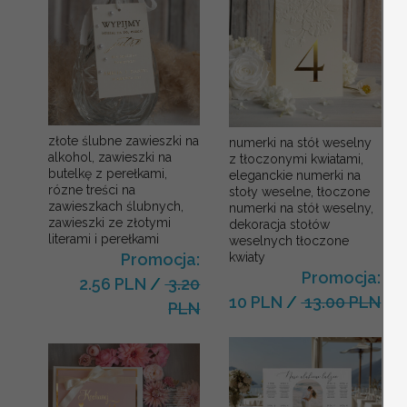
złote ślubne zawieszki na
numerki na stół weselny
alkohol, zawieszki na
z tłoczonymi kwiatami,
butelkę z perełkami,
eleganckie numerki na
rózne treści na
stoły weselne, tłoczone
zawieszkach ślubnych,
numerki na stół weselny,
zawieszki ze złotymi
dekoracja stołów
literami i perełkami
weselnych tłoczone
kwiaty
Promocja:
Promocja:
2.56 PLN
/
3.20
10 PLN
/
13.00 PLN
PLN