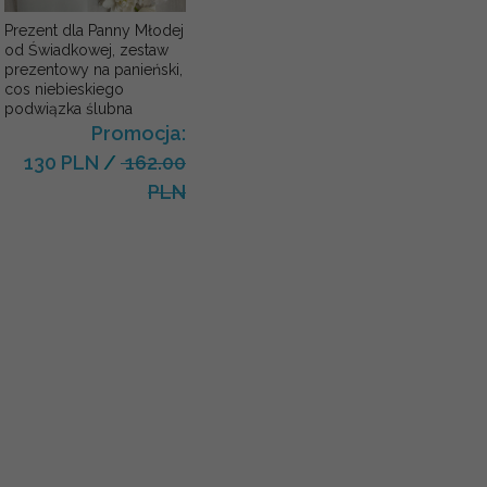
Prezent dla Panny Młodej
od Świadkowej, zestaw
prezentowy na panieński,
cos niebieskiego
podwiązka ślubna
Promocja:
130 PLN
/
162.00
PLN