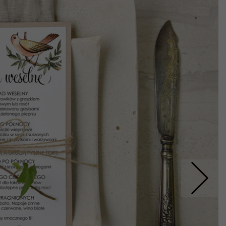
Nastepne