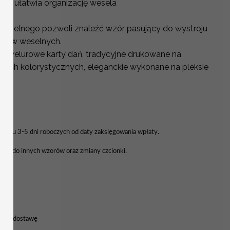
ne ułatwia organizację wesela
weselnego pozwoli znaleźć wzór pasujący do wystroju
stołów weselnych.
sz welurowe karty dań, tradycyjne drukowane na
ntach kolorystycznych, eleganckie wykonane na pleksie
Ł
 ciągu 3-5 dni roboczych od daty zaksięgowania wpłaty.
enu do innych wzorów oraz zmiany czcionki.
nia
8h na dostawę