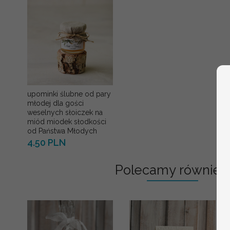
upominki ślubne od pary
młodej dla gości
weselnych słoiczek na
miód miodek słodkości
od Państwa Młodych
4.50 PLN
Polecamy również: