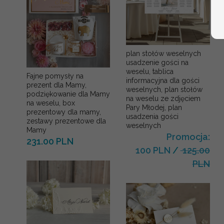
plan stołów weselnych
usadzenie gości na
weselu, tablica
Fajne pomysły na
informacyjna dla gości
prezent dla Mamy,
weselnych, plan stołów
podziękowanie dla Mamy
na weselu ze zdjęciem
na weselu, box
Pary Młodej, plan
prezentowy dla mamy,
usadzenia gości
zestawy prezentowe dla
weselnych
Mamy
Promocja:
231.00 PLN
100 PLN
/
125.00
PLN