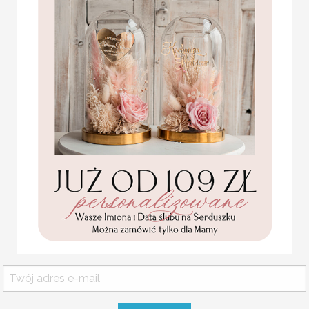
niespodziankę menu wesel
Różnorodna oferta menu 
Sali weselnej i dekoracji 
W naszej ofercie znajdzie
papierze w różnych waria
Statuetka pamiątka
Pierwszej Komunii w
pudełku,
MENU WESELNE NA STÓ
personalizowana
Pamiątka Komunijna
Menu weselne w stylu boho.
opakowanie na pieniądze
Promocja:
Projekt do akceptacji wysyłamy w
85.00 PLN
/
105.00
Istnieje możliwość dopasowania m
PLN
WYMIARY:
ok. 11x21 cm
Usługa ekspress:
Dopłata 40% do wartości zamówie
i realizacja w 7 dni roboczych + 4