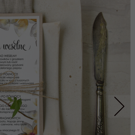
Nastepne