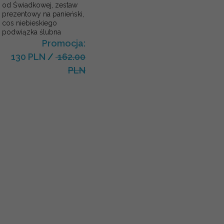
od Świadkowej, zestaw
prezentowy na panieński,
cos niebieskiego
podwiązka ślubna
Promocja:
130 PLN
/
162.00
PLN