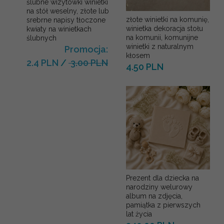
ślubne wizytówki winietki
na stół weselny, złote lub
złote winietki na komunię,
srebrne napisy tłoczone
winietka dekoracja stołu
kwiaty na winietkach
na komunii, komunijne
ślubnych
winietki z naturalnym
Promocja:
kłosem
2.4 PLN
/
3.00 PLN
4.50 PLN
Prezent dla dziecka na
narodziny welurowy
album na zdjęcia,
pamiątka z pierwszych
lat życia