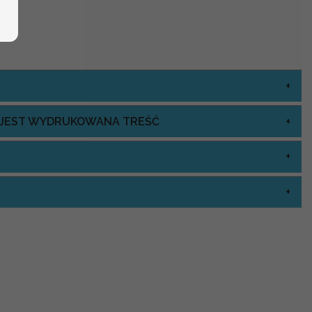
J JEST WYDRUKOWANA TREŚĆ