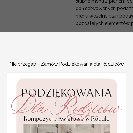
ślubne menu z planem po
dań serwowanych podczas
menu weselne plan poda
pozostałych elementów pap
W naszej ofercie znajdzie
możesz zamówić menu wes
weselny świetnie nadadzą
osobne menu weselne dla 
Nie przegap - Zamów Podziękowania dla Rodziców
menu weselne sam podajes
dostosujemy do twoich po
Waszego wesela podanie m
pozwala zaplanować każd
mamy ograniczone miejsce
powinno lub może zawiera
ułatwi gościom zaplanowa
niespodziankę Dobrze będ
napisem że o owej godzinie