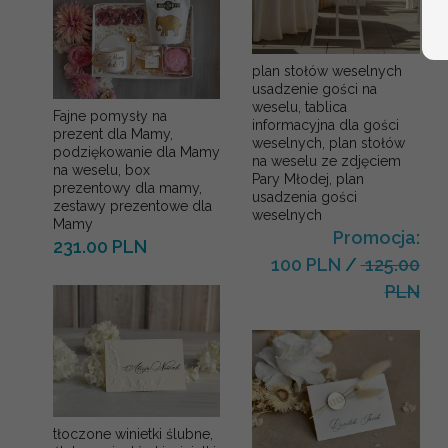
plan stołów weselnych
usadzenie gości na
weselu, tablica
Fajne pomysły na
informacyjna dla gości
prezent dla Mamy,
weselnych, plan stołów
podziękowanie dla Mamy
na weselu ze zdjęciem
na weselu, box
Pary Młodej, plan
prezentowy dla mamy,
usadzenia gości
zestawy prezentowe dla
weselnych
Mamy
Promocja:
231.00 PLN
100 PLN
/
125.00
PLN
tłoczone winietki ślubne,