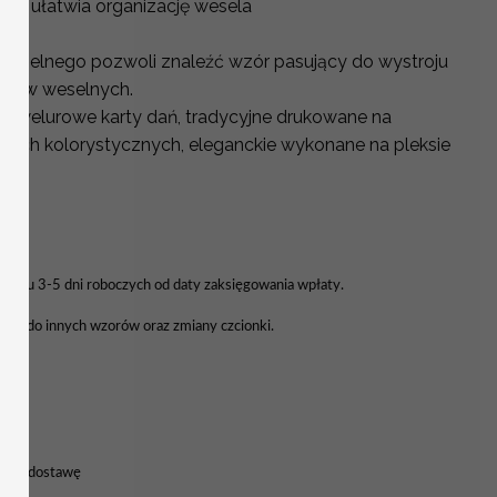
ne ułatwia organizację wesela
weselnego pozwoli znaleźć wzór pasujący do wystroju
stołów weselnych.
sz welurowe karty dań, tradycyjne drukowane na
ntach kolorystycznych, eleganckie wykonane na pleksie
Ł
 ciągu 3-5 dni roboczych od daty zaksięgowania wpłaty.
enu do innych wzorów oraz zmiany czcionki.
nia
8h na dostawę