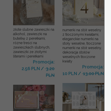
złote ślubne zawieszki na
numerki na stół weselny
alkohol, zawieszki na
z tłoczonymi kwiatami,
butelkę z perełkami,
eleganckie numerki na
rózne treści na
stoły weselne, tłoczone
zawieszkach ślubnych,
numerki na stół weselny,
zawieszki ze złotymi
dekoracja stołów
literami i perełkami
weselnych tłoczone
kwiaty
Promocja:
Promocja:
2.56 PLN
/
3.20
10 PLN
/
13.00 PLN
PLN