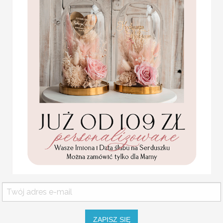
niespodziankę menu wesel
Różnorodna oferta menu 
Sali weselnej i dekoracji 
Statuetka pamiątka
W naszej ofercie znajdzie
Pierwszej Komunii w
papierze w różnych waria
pudełku,
personalizowana
Pamiątka Komunijna
MENU WESELNE NA STÓ
opakowanie na pieniądze
Promocja:
Menu weselne w stylu boho.
85.00 PLN
/
105.00
Projekt do akceptacji wysyłamy w
PLN
Istnieje możliwość dopasowania m
WYMIARY:
ok. 11x21 cm
Usługa ekspress:
Dopłata 40% do wartości zamówie
i realizacja w 7 dni roboczych + 4
ZAPISZ SIĘ