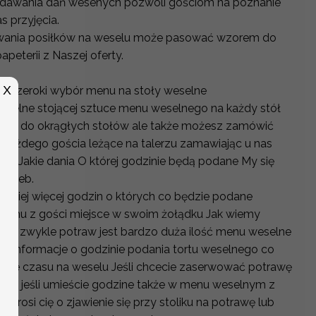
dawania dań wesenych pozwoli gościom na poznanie
 przyjęcia.
wania posiłków na weselu może pasować wzorem do
eterii z Naszej oferty.
X
sz szeroki wybór menu na stoły weselne
elne stojącej sztuce menu weselnego na każdy stół
 się do okrągłych stołów ale także możesz zamówić
każdego gościa leżące na talerzu zamawiając u nas
z Jakie dania O której godzinie będą podane My się
trzeb.
niej więcej godzin o których co będzie podane
emu z gości miejsce w swoim żołądku Jak wiemy
 a zwykle potraw jest bardzo duża ilość menu weselne
ć informacje o godzinie podania tortu weselnego co
nie czasu na weselu Jeśli chcecie zaserwować potrawę
zie jeśli umieście godzine także w menu weselnym z
 prosi cię o zjawienie się przy stoliku na potrawę lub