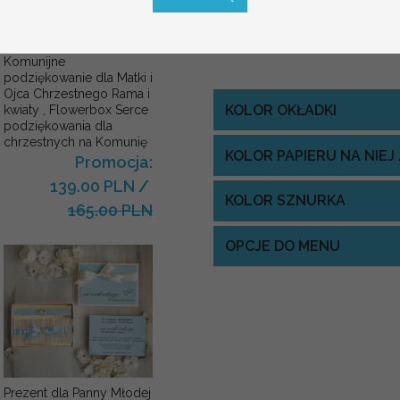
Komunijne
podziękowanie dla Matki i
Ojca Chrzestnego Rama i
KOLOR OKŁADKI
kwiaty , Flowerbox Serce
podziękowania dla
chrzestnych na Komunię
KOLOR PAPIERU NA NIE
Promocja:
139.00 PLN
/
KOLOR SZNURKA
165.00 PLN
OPCJE DO MENU
Prezent dla Panny Młodej