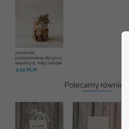
prezenciki
podziękowania dla gości
weselnych, mały miodek
4.50 PLN
Polecamy również: