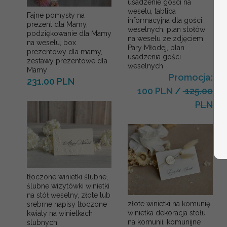
usadzenie gości na
weselu, tablica
Fajne pomysły na
informacyjna dla gości
prezent dla Mamy,
weselnych, plan stołów
podziękowanie dla Mamy
na weselu ze zdjęciem
na weselu, box
Pary Młodej, plan
prezentowy dla mamy,
usadzenia gości
zestawy prezentowe dla
weselnych
Mamy
Promocja:
231.00 PLN
100 PLN
/
125.00
PLN
tłoczone winietki ślubne,
ślubne wizytówki winietki
na stół weselny, złote lub
złote winietki na komunię,
srebrne napisy tłoczone
winietka dekoracja stołu
kwiaty na winietkach
na komunii, komunijne
ślubnych