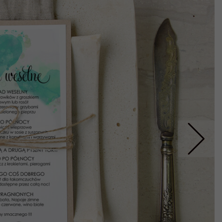
Nastepne