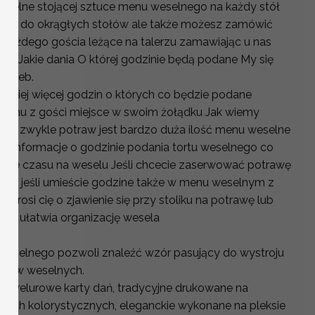
elne stojącej sztuce menu weselnego na każdy stół
 się do okrągłych stołów ale także możesz zamówić
każdego gościa leżące na talerzu zamawiając u nas
z Jakie dania O której godzinie będą podane My się
trzeb.
niej więcej godzin o których co będzie podane
emu z gości miejsce w swoim żołądku Jak wiemy
 a zwykle potraw jest bardzo duża ilość menu weselne
ć informacje o godzinie podania tortu weselnego co
nie czasu na weselu Jeśli chcecie zaserwować potrawę
zie jeśli umieście godzine także w menu weselnym z
 prosi cię o zjawienie się przy stoliku na potrawę lub
ne ułatwia organizację wesela
weselnego pozwoli znaleźć wzór pasujący do wystroju
stołów weselnych.
sz welurowe karty dań, tradycyjne drukowane na
ntach kolorystycznych, eleganckie wykonane na pleksie