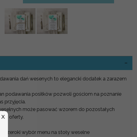
-
dawania dań wesenych to elegancki dodatek a zarazem
lan podawania posiłków pozwoli gościom na poznanie
 przyjęcia.
 weselnych może pasować wzorem do pozostałych
X
zej oferty.
sz szeroki wybór menu na stoły weselne