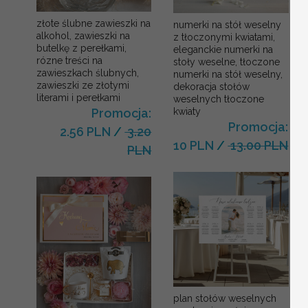
złote ślubne zawieszki na
numerki na stół weselny
alkohol, zawieszki na
z tłoczonymi kwiatami,
butelkę z perełkami,
eleganckie numerki na
rózne treści na
stoły weselne, tłoczone
zawieszkach ślubnych,
numerki na stół weselny,
zawieszki ze złotymi
dekoracja stołów
literami i perełkami
weselnych tłoczone
kwiaty
Promocja:
Promocja:
2.56 PLN
/
3.20
10 PLN
/
13.00 PLN
PLN
plan stołów weselnych