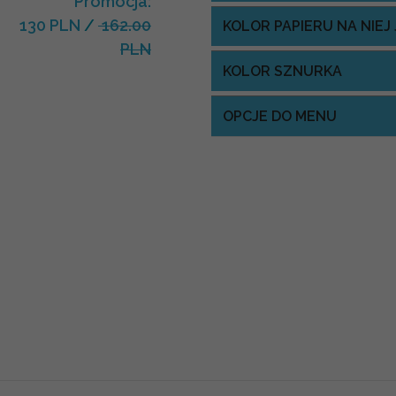
Promocja:
130 PLN
/
162.00
KOLOR PAPIERU NA NIE
PLN
KOLOR SZNURKA
OPCJE DO MENU