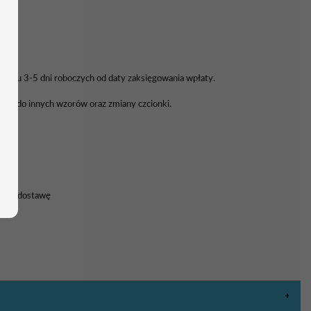
Ł
 ciągu 3-5 dni roboczych od daty zaksięgowania wpłaty.
enu do innych wzorów oraz zmiany czcionki.
nia
8h na dostawę