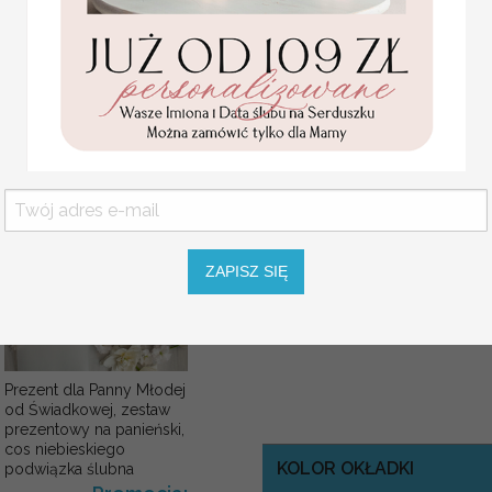
podziękowanie dla Matki i
Ojca Chrzestnego Rama i
kwiaty , Flowerbox Serce
MENU WESELNE NA STÓ
podziękowania dla
chrzestnych na Komunię
Menu weselne w stylu boho.
Promocja:
Projekt do akceptacji wysyłamy w
139.00 PLN
/
165.00 PLN
Istnieje możliwość dopasowania m
WYMIARY:
ok. 11x21 cm
Usługa ekspress:
ZAPISZ SIĘ
Dopłata 40% do wartości zamówie
i realizacja w 7 dni roboczych + 4
Prezent dla Panny Młodej
od Świadkowej, zestaw
prezentowy na panieński,
cos niebieskiego
KOLOR OKŁADKI
podwiązka ślubna