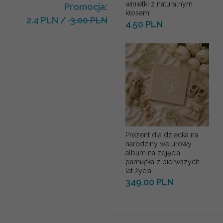
winietki z naturalnym
Promocja:
kłosem
2.4 PLN
/
3.00 PLN
4.50 PLN
Prezent dla dziecka na
narodziny welurowy
album na zdjęcia,
pamiątka z pierwszych
lat życia
349.00 PLN