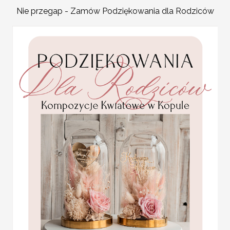
możesz zamówić menu wes
Statuetka pamiątka
Nie przegap - Zamów Podziękowania dla Rodziców
weselny świetnie nadadzą
Pierwszej Komunii w
pudełku,
osobne menu weselne dla 
personalizowana
menu weselne sam podajes
Pamiątka Komunijna
dostosujemy do twoich po
opakowanie na pieniądze
Promocja:
Waszego wesela podanie m
85.00 PLN
/
105.00
pozwala zaplanować każd
mamy ograniczone miejsce
PLN
powinno lub może zawiera
ułatwi gościom zaplanowa
niespodziankę Dobrze będ
napisem że o owej godzinie
niespodziankę menu wesel
Różnorodna oferta menu 
Sali weselnej i dekoracji 
W naszej ofercie znajdzie
Komunijne
papierze w różnych waria