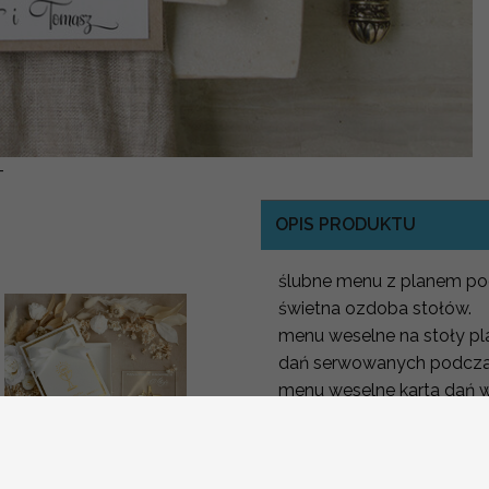
-
OPIS PRODUKTU
ślubne menu z planem po
świetna ozdoba stołów.
menu weselne na stoły p
dań serwowanych podczas
menu weselne karta dań
elementów papeterii z Nas
W naszej ofercie znajdzie