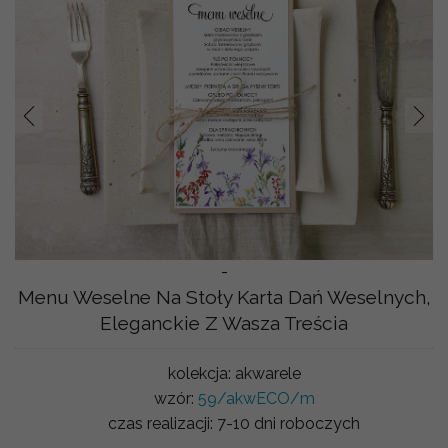
Prev
Nast
-
Menu Weselne Na Stoły Karta Dań Weselnych,
Eleganckie Z Wasza Treścia
kolekcja:
akwarele
wzór:
59/akwECO/m
czas realizacji:
7-10 dni roboczych