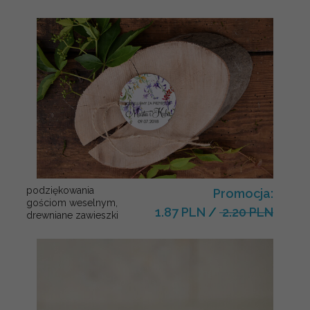
podziękowania
Promocja:
gościom weselnym,
1.87 PLN
/
2.20 PLN
drewniane zawieszki