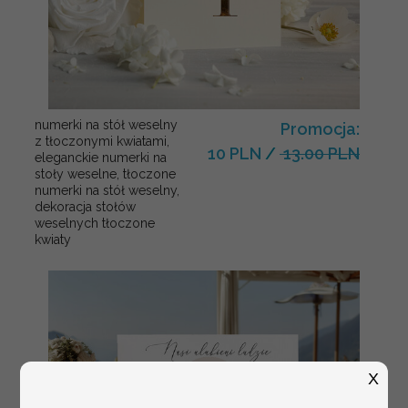
numerki na stół weselny
Promocja:
z tłoczonymi kwiatami,
10 PLN
/
13.00 PLN
eleganckie numerki na
stoły weselne, tłoczone
numerki na stół weselny,
dekoracja stołów
weselnych tłoczone
kwiaty
X