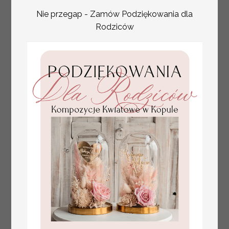
Nie przegap - Zamów Podziękowania dla
Rodziców
plan stołów
Promocja:
weselnych
100 PLN
/
125.00 PLN
usadzenie gości na
weselu, tablica
informacyjna dla
gości weselnych,
plan stołów na
weselu ze zdjęciem
Pary Młodej, plan
usadzenia gości
weselnych