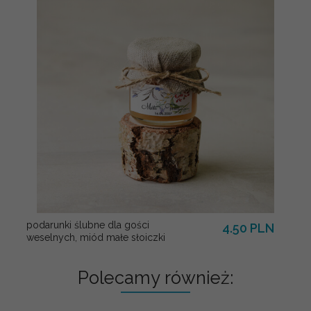
podarunki ślubne dla gości
4.50 PLN
weselnych, miód małe słoiczki
Polecamy również: