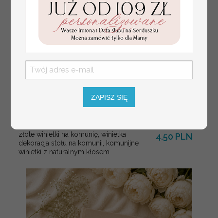
ZAPISZ SIĘ
złote winietki na komunię, winietka
4.50 PLN
dekoracja stołu na komunii, komunijne
winietki z naturalnym kłosem