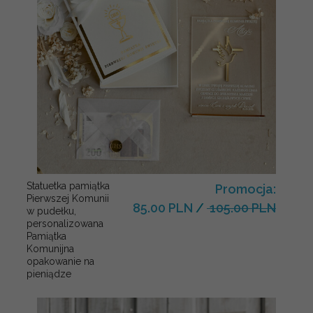
Statuetka pamiątka
Promocja:
Pierwszej Komunii
85.00 PLN
/
105.00 PLN
w pudełku,
personalizowana
Pamiątka
Komunijna
opakowanie na
pieniądze