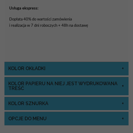
Usługa ekspress:
Dopłata 40% do wartości zamówienia
i realizacja w 7 dni roboczych + 48h na dostawę
KOLOR OKŁADKI
KOLOR PAPIERU NA NIEJ JEST WYDRUKOWANA
TREŚĆ
KOLOR SZNURKA
OPCJE DO MENU