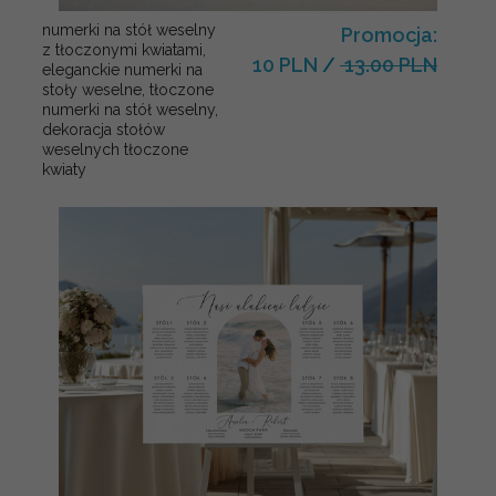
numerki na stół weselny
Promocja:
z tłoczonymi kwiatami,
10 PLN
/
13.00 PLN
eleganckie numerki na
stoły weselne, tłoczone
numerki na stół weselny,
dekoracja stołów
weselnych tłoczone
kwiaty