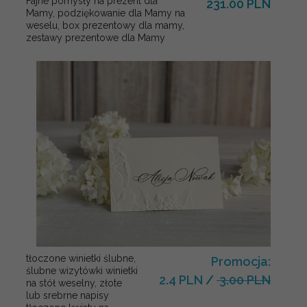
Fajne pomysły na prezent dla
231.00 PLN
Mamy, podziękowanie dla Mamy na
weselu, box prezentowy dla mamy,
zestawy prezentowe dla Mamy
tłoczone winietki ślubne,
Promocja:
ślubne wizytówki winietki
2.4 PLN
/
3.00 PLN
na stół weselny, złote
lub srebrne napisy