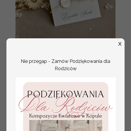
X
złote winietki na komunię, winietka
4.50 PLN
dekoracja stołu na komunii, komunijne
winietki z naturalnym kłosem
Nie przegap - Zamów Podziękowania dla
Rodziców