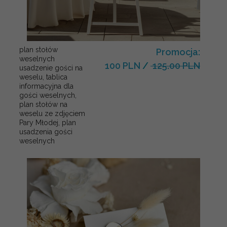
plan stołów
Promocja:
weselnych
100 PLN
/
125.00 PLN
usadzenie gości na
weselu, tablica
informacyjna dla
gości weselnych,
plan stołów na
weselu ze zdjęciem
Pary Młodej, plan
usadzenia gości
weselnych