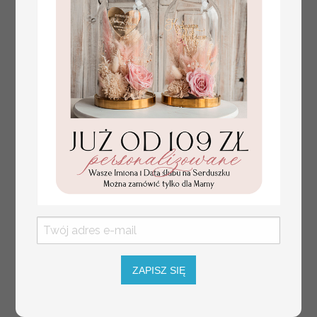
Prezent dla dziecka na narodziny
349.00 PLN
welurowy album na zdjęcia,
pamiątka z pierwszych lat życia
ZAPISZ SIĘ