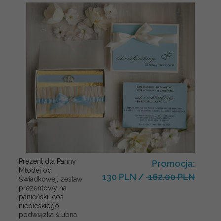
Prezent dla Panny
Promocja:
Młodej od
130 PLN
/
162.00 PLN
Świadkowej, zestaw
prezentowy na
panieński, cos
niebieskiego
podwiązka ślubna