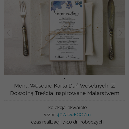
Prev
Nast
-
Menu Weselne Karta Dań Weselnych, Z
Dowolną Treścia Inspirowane Malarstwem
kolekcja:
akwarele
wzór:
40/akwECO/m
czas realizacji:
7-10 dni roboczych