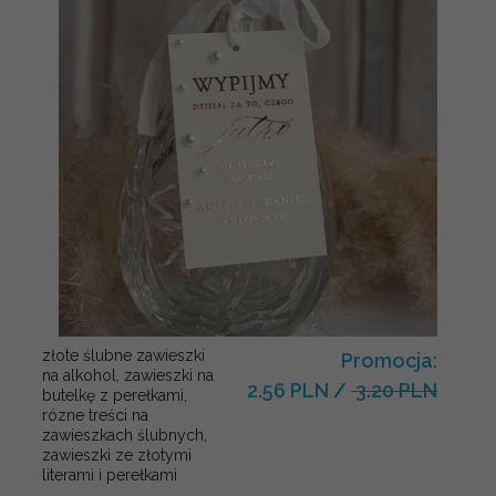
złote ślubne zawieszki
Promocja:
na alkohol, zawieszki na
2.56 PLN
/
3.20 PLN
butelkę z perełkami,
rózne treści na
zawieszkach ślubnych,
zawieszki ze złotymi
literami i perełkami