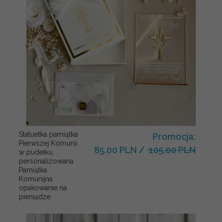
Statuetka pamiątka
Promocja:
Pierwszej Komunii
85.00 PLN
/
105.00 PLN
w pudełku,
personalizowana
Pamiątka
Komunijna
opakowanie na
pieniądze