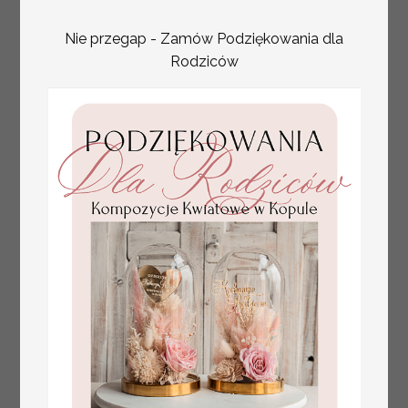
Nie przegap - Zamów Podziękowania dla
Rodziców
złote winietki na komunię, winietka
4.50 PLN
dekoracja stołu na komunii, komunijne
winietki z naturalnym kłosem