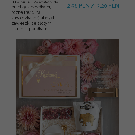
na alkohol, zawieszki na
2.56 PLN
/
3.20 PLN
butelkę z perełkami,
rózne treści na
zawieszkach ślubnych,
zawieszki ze złotymi
literami i perełkami