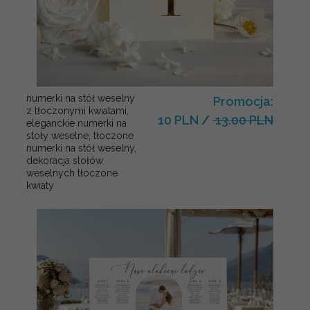
numerki na stół weselny
Promocja:
z tłoczonymi kwiatami,
10 PLN
/
13.00 PLN
eleganckie numerki na
stoły weselne, tłoczone
numerki na stół weselny,
dekoracja stołów
weselnych tłoczone
kwiaty