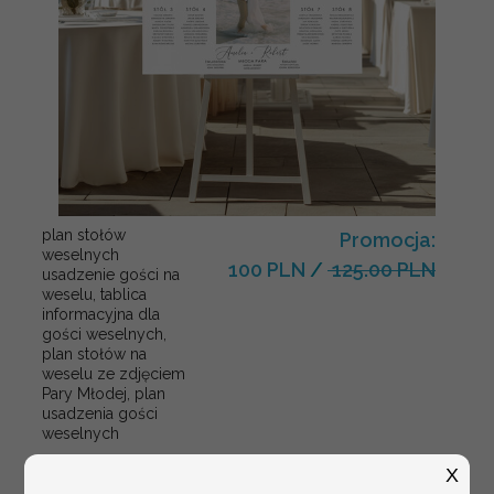
plan stołów
Promocja:
weselnych
100 PLN
/
125.00 PLN
usadzenie gości na
weselu, tablica
informacyjna dla
gości weselnych,
plan stołów na
weselu ze zdjęciem
Pary Młodej, plan
usadzenia gości
weselnych
X