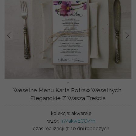
Prev
Nast
-
Weselne Menu Karta Potraw Weselnych,
Eleganckie Z Wasza Treścia
kolekcja:
akwarele
wzór:
37/akwECO/m
czas realizacji:
7-10 dni roboczych