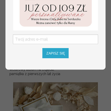
ZAPISZ SIĘ
Prezent dla dziecka na narodziny
349.00 PLN
welurowy album na zdjęcia,
pamiątka z pierwszych lat życia