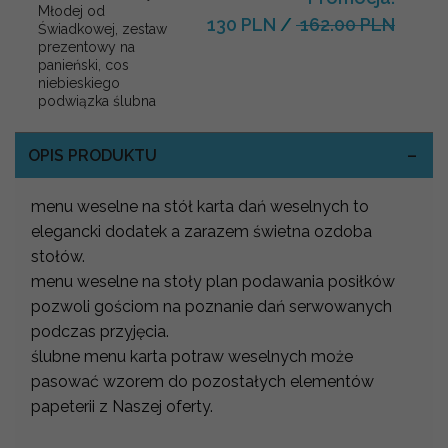
Młodej od
130 PLN
/
162.00 PLN
Świadkowej, zestaw
prezentowy na
panieński, cos
niebieskiego
podwiązka ślubna
OPIS PRODUKTU
menu weselne na stół karta dań weselnych to
elegancki dodatek a zarazem świetna ozdoba
stołów.
menu weselne na stoły plan podawania posiłków
pozwoli gościom na poznanie dań serwowanych
podczas przyjęcia.
ślubne menu karta potraw weselnych może
pasować wzorem do pozostałych elementów
papeterii z Naszej oferty.