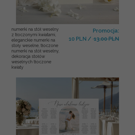
numerki na stół weselny
Promocja:
z tłoczonymi kwiatami,
10 PLN
/
13.00 PLN
eleganckie numerki na
stoły weselne, tłoczone
numerki na stół weselny,
dekoracja stołów
weselnych tłoczone
kwiaty