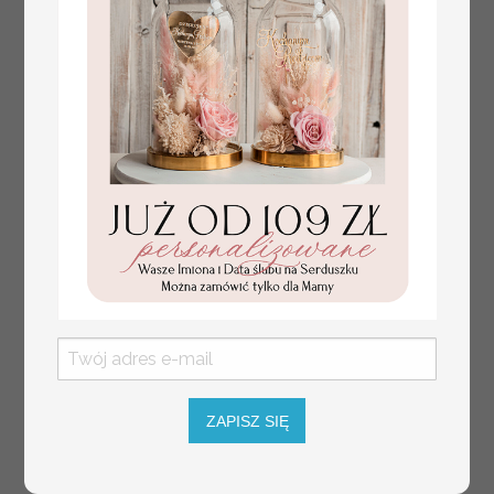
Prezent dla dziecka na narodziny
349.00 PLN
welurowy album na zdjęcia,
pamiątka z pierwszych lat życia
ZAPISZ SIĘ