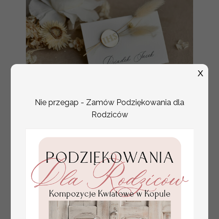
X
Nie przegap - Zamów Podziękowania dla
Rodziców
złote winietki na komunię, winietka
4.50 PLN
dekoracja stołu na komunii, komunijne
winietki z naturalnym kłosem