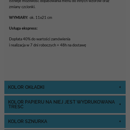
Istnieje możliwość dopasowania menu do innych wzorów oraz
zmiany czcionki.
WYMIARY:
ok. 11x21 cm
Usługa ekspress:
Dopłata 40% do wartości zamówienia
i realizacja w 7 dni roboczych + 48h na dostawę
KOLOR OKŁADKI
KOLOR PAPIERU NA NIEJ JEST WYDRUKOWANA
TREŚĆ
KOLOR SZNURKA