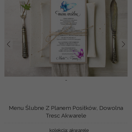
Prev
Nast
-
Menu Ślubne Z Planem Posiłków, Dowolna
Tresc Akwarele
kolekcja:
akwarele