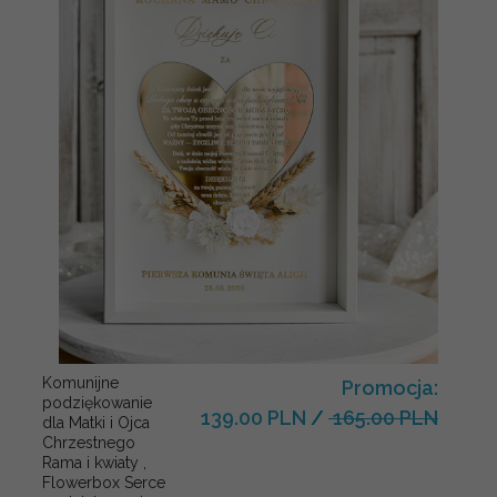
Komunijne
Promocja:
podziękowanie
139.00 PLN
/
165.00 PLN
dla Matki i Ojca
Chrzestnego
Rama i kwiaty ,
Flowerbox Serce