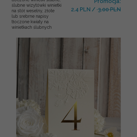
Promocja:
ślubne wizytówki winietki
2.4 PLN
/
3.00 PLN
na stół weselny, złote
lub srebrne napisy
tłoczone kwiaty na
winietkach ślubnych