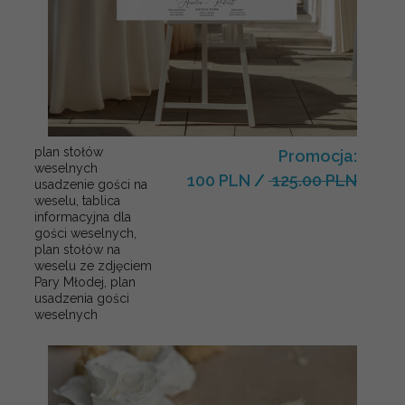
plan stołów
Promocja:
weselnych
100 PLN
/
125.00 PLN
usadzenie gości na
weselu, tablica
informacyjna dla
gości weselnych,
plan stołów na
weselu ze zdjęciem
Pary Młodej, plan
usadzenia gości
weselnych