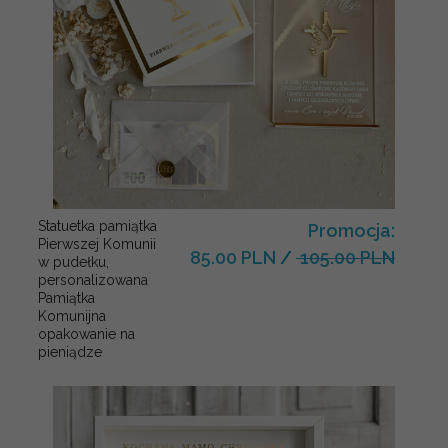
Statuetka pamiątka
Promocja:
Pierwszej Komunii
85.00 PLN
/
105.00 PLN
w pudełku,
personalizowana
Pamiątka
Komunijna
opakowanie na
pieniądze