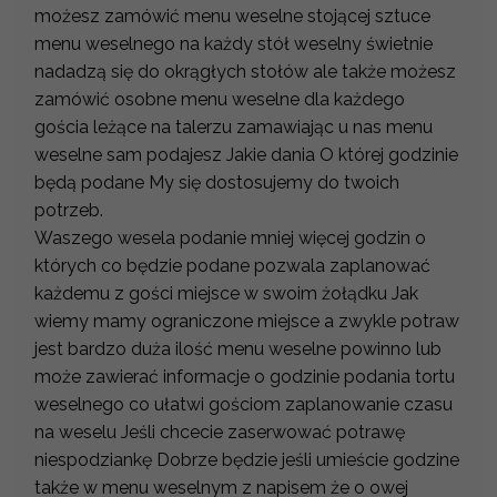
możesz zamówić menu weselne stojącej sztuce
menu weselnego na każdy stół weselny świetnie
nadadzą się do okrągłych stołów ale także możesz
zamówić osobne menu weselne dla każdego
gościa leżące na talerzu zamawiając u nas menu
weselne sam podajesz Jakie dania O której godzinie
będą podane My się dostosujemy do twoich
potrzeb.
Waszego wesela podanie mniej więcej godzin o
których co będzie podane pozwala zaplanować
każdemu z gości miejsce w swoim żołądku Jak
wiemy mamy ograniczone miejsce a zwykle potraw
jest bardzo duża ilość menu weselne powinno lub
może zawierać informacje o godzinie podania tortu
weselnego co ułatwi gościom zaplanowanie czasu
na weselu Jeśli chcecie zaserwować potrawę
niespodziankę Dobrze będzie jeśli umieście godzine
także w menu weselnym z napisem że o owej