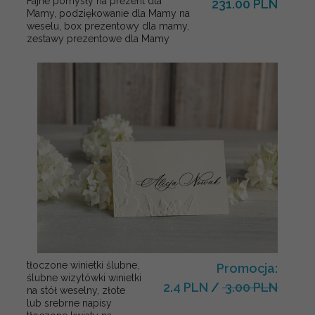
Fajne pomysły na prezent dla
231.00 PLN
Mamy, podziękowanie dla Mamy na
weselu, box prezentowy dla mamy,
zestawy prezentowe dla Mamy
tłoczone winietki ślubne,
Promocja:
ślubne wizytówki winietki
2.4 PLN
/
3.00 PLN
na stół weselny, złote
lub srebrne napisy