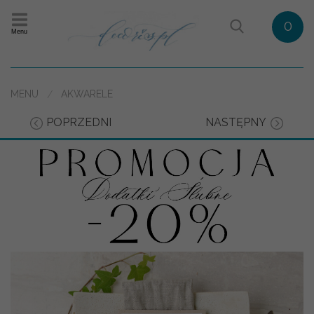
0
Menu
MENU
AKWARELE
POPRZEDNI
NASTĘPNY