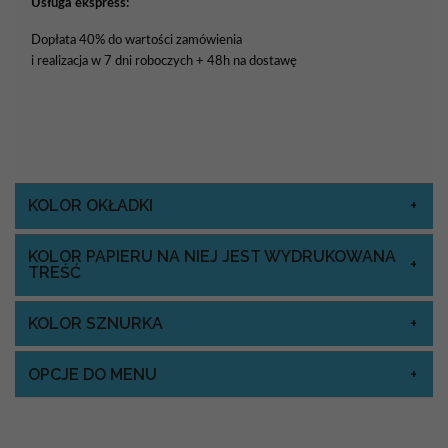
Usługa ekspress:
Dopłata 40% do wartości zamówienia
i realizacja w 7 dni roboczych + 48h na dostawę
KOLOR OKŁADKI
KOLOR PAPIERU NA NIEJ JEST WYDRUKOWANA
TREŚĆ
KOLOR SZNURKA
OPCJE DO MENU