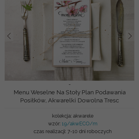
Prev
Nast
-
Menu Weselne Na Stoły Plan Podawania
Posiłków, Akwarelki Dowolna Tresc
kolekcja:
akwarele
wzór:
19/akwECO/m
czas realizacji:
7-10 dni roboczych