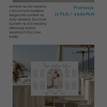
numerki na stół weselny
Promocja:
z tłoczonymi kwiatami,
10 PLN
/
13.00 PLN
eleganckie numerki na
stoły weselne, tłoczone
numerki na stół weselny,
dekoracja stołów
weselnych tłoczone
kwiaty