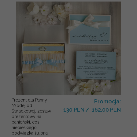
Prezent dla Panny
Promocja:
Młodej od
130 PLN
/
162.00 PLN
Świadkowej, zestaw
prezentowy na
panieński, cos
niebieskiego
podwiązka ślubna