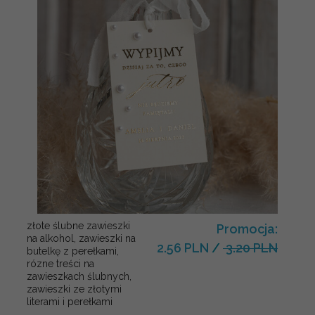
złote ślubne zawieszki
Promocja:
na alkohol, zawieszki na
2.56 PLN
/
3.20 PLN
butelkę z perełkami,
rózne treści na
zawieszkach ślubnych,
zawieszki ze złotymi
literami i perełkami