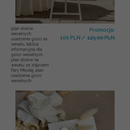
plan stołów
Promocja:
weselnych
100 PLN
/
125.00 PLN
usadzenie gości na
weselu, tablica
informacyjna dla
gości weselnych,
plan stołów na
weselu ze zdjęciem
Pary Młodej, plan
usadzenia gości
weselnych