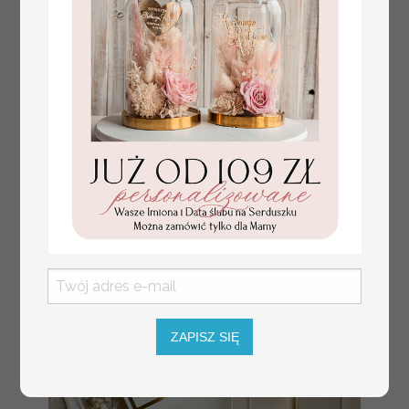
Prezent dla dziecka na narodziny
349.00 PLN
welurowy album na zdjęcia,
pamiątka z pierwszych lat życia
ZAPISZ SIĘ